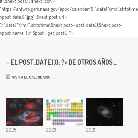
if ($next_post) { $next_icon =
"https://antwrp.gsfc.nasa.gov/apod/calendar/S_".date("ymd",strtotime
>post_date)).".jpg"; $next_post_url =
"/".date("Y/m/",strtotime($next_post->post_date)).$next_post-
>post_name; } // $post = get_post(); ?>
EL
POST_DATE))); ?> DE OTROS AÑOS ...
VISITA EL CALENDARIO
2025
2023
2021