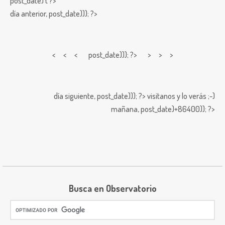
post_date) { ?>
día anterior,
post_date))); ?>
< < <
post_date))); ?> > > >
día siguiente,
post_date))); ?>
visitanos y lo verás ;-)
mañana,
post_date)+86400)); ?>
Busca en Observatorio