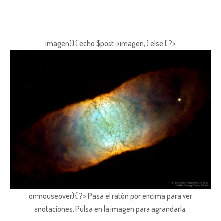
imagen)) { echo $post->imagen; } else { ?>
onmouseover) { ?> Pasa el ratón por encima para ver
anotaciones.
Pulsa en la imagen para agrandarla.