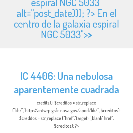
espiral NGC 5033"
alt="
post_date))); ?> En el
centro de la galaxia espiral
NGC 5033">
>
IC 4406: Una nebulosa
aparentemente cuadrada
credits)); $creditos = str_replace
("lib/","http://antwrp.gsfc.nasa.gov/apod/lib/", $creditos);
$creditos = str_replace ("href","target='_blank' href",
$creditos); ?>