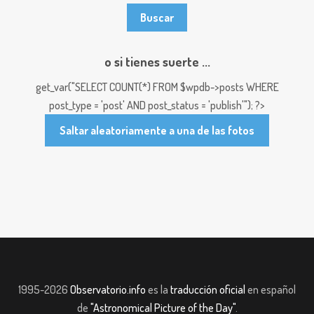
o si tienes suerte ...
get_var("SELECT COUNT(*) FROM $wpdb->posts WHERE
post_type = 'post' AND post_status = 'publish'"); ?>
Saltar aleatoriamente a una de las fotos
1995-2026
Observatorio.info
es la
traducción oficial
en español
de
"Astronomical Picture of the Day"
.