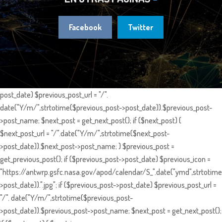
Facebook
Twitter
post_date) $previous_post_url = "/".
date("Y/m/",strtotime($previous_post->post_date)).$previous_post-
>post_name; $next_post = get_next_post(); if ($next_post) {
$next_post_url = "/".date("Y/m/",strtotime($next_post-
>post_date)).$next_post->post_name; } $previous_post =
get_previous_post(); if ($previous_post->post_date) $previous_icon =
"https://antwrp.gsfc.nasa.gov/apod/calendar/S_".date("ymd",strtotime
>post_date)).".jpg"; if ($previous_post->post_date) $previous_post_url =
"/". date("Y/m/",strtotime($previous_post-
>post_date)).$previous_post->post_name; $next_post = get_next_post();