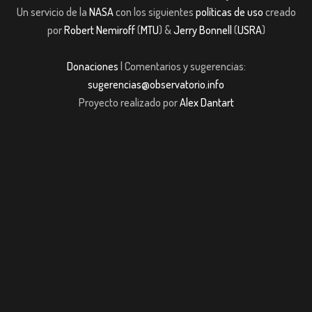
Un servicio de la
NASA
con los siguientes
políticas de uso
creado
por
Robert Nemiroff
(
MTU
) &
Jerry Bonnell
(
USRA
)
Donaciones
| Comentarios y sugerencias:
sugerencias@observatorio.info
Proyecto realizado por
Alex Dantart
iriş
casibom giriş
Jojobet
casibom giriş
Jojobet
casibom