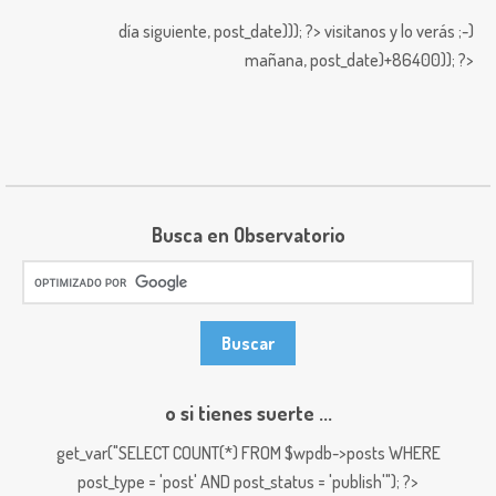
día siguiente,
post_date))); ?>
visitanos y lo verás ;-)
mañana,
post_date)+86400)); ?>
Busca en Observatorio
o si tienes suerte ...
get_var("SELECT COUNT(*) FROM $wpdb->posts WHERE
post_type = 'post' AND post_status = 'publish'"); ?>