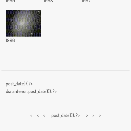
1999
1998
1997
1996
post_date) { ?>
día anterior,
post_date))); ?>
< < <
post_date))); ?> > > >