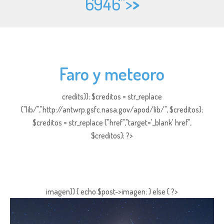
6946">
>
Faro y meteoro
credits)); $creditos = str_replace
("lib/","http://antwrp.gsfc.nasa.gov/apod/lib/", $creditos);
$creditos = str_replace ("href","target='_blank' href",
$creditos); ?>
imagen)) { echo $post->imagen; } else { ?>