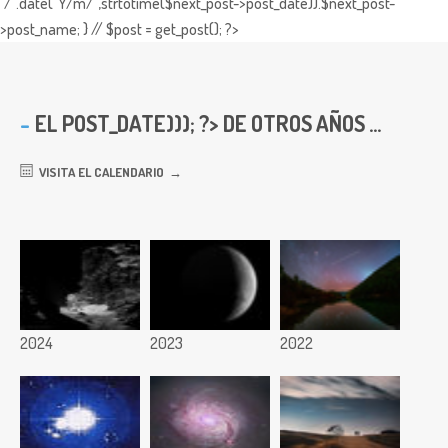
"/".date("Y/m/",strtotime($next_post->post_date)).$next_post-
>post_name; } // $post = get_post(); ?>
EL
POST_DATE))); ?> DE OTROS AÑOS ...
VISITA EL CALENDARIO
2024
2023
2022