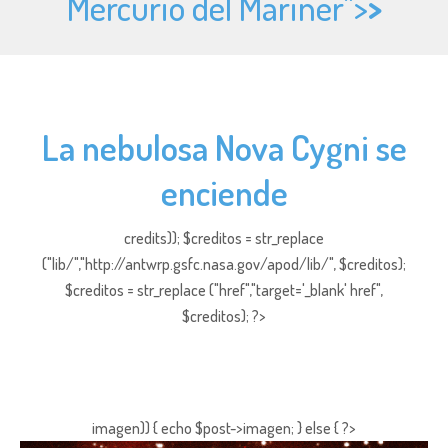
Mercurio del Mariner">
>
La nebulosa Nova Cygni se
enciende
credits)); $creditos = str_replace
("lib/","http://antwrp.gsfc.nasa.gov/apod/lib/", $creditos);
$creditos = str_replace ("href","target='_blank' href",
$creditos); ?>
imagen)) { echo $post->imagen; } else { ?>