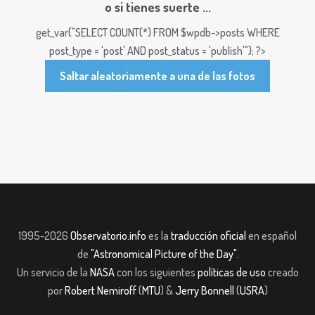
o si tienes suerte ...
get_var("SELECT COUNT(*) FROM $wpdb->posts WHERE
post_type = 'post' AND post_status = 'publish'"); ?>
Saltar aleatoriamente a una de las fotos
1995-2026
Observatorio.info
es la
traducción oficial
en español
de
"Astronomical Picture of the Day"
.
Un servicio de la
NASA
con los siguientes
políticas de uso
creado
por
Robert Nemiroff
(
MTU
) &
Jerry Bonnell
(
USRA
)