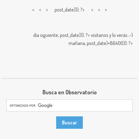
< < <
post_date))); ?> > > >
día siguiente,
post_date))); ?>
visitanos y lo verás ;-)
mañana,
post_date)+86400)); ?>
Busca en Observatorio