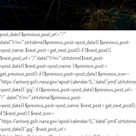
post_date) $previous_post_url = "/".
date("Y/m/",strtotime($previous_post->post_date)).$previous_post-
>post_name; $next_post = get_next_post(); if ($next_post) {
$next_post_url = "/".date("Y/m/",strtotime($next_post-
>post_date)).$next_post->post_name; } $previous_post =
get_previous_post(); if ($previous_post->post_date) $previous_icon =
"https://antwrp.gsfc.nasa.gov/apod/calendar/S_".date("ymd",strtotime
>post_date)).".jpg"; if ($previous_post->post_date) $previous_post_url =
"/". date("Y/m/",strtotime($previous_post-
>post_date)).$previous_post->post_name; $next_post = get_next_post();
if ($next_post) { $next_icon =
"https://antwrp.gsfc.nasa.gov/apod/calendar/S_".date("ymd",strtotime
>post_date)).".jpg"; $next_post_url =