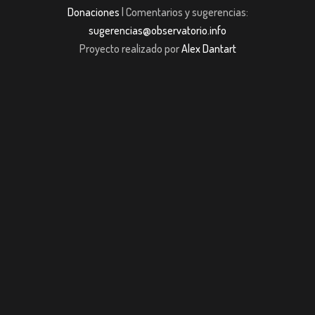
Donaciones
| Comentarios y sugerencias:
sugerencias@observatorio.info
Proyecto realizado por
Alex Dantart
om giriş
casibom giriş
Jojobet
casibom giriş