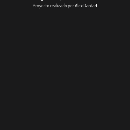
Proyecto realizado por
Alex Dantart
habet
Casibom