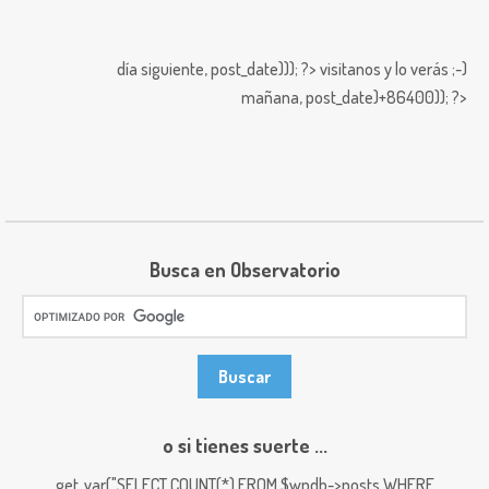
día siguiente,
post_date))); ?>
visitanos y lo verás ;-)
mañana,
post_date)+86400)); ?>
Busca en Observatorio
o si tienes suerte ...
get_var("SELECT COUNT(*) FROM $wpdb->posts WHERE