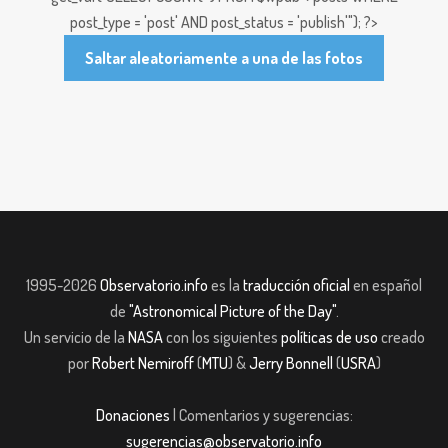
post_type = 'post' AND post_status = 'publish'"); ?>
Saltar aleatoriamente a una de las fotos
1995-2026
Observatorio.info
es la
traducción oficial
en español
de
"Astronomical Picture of the Day"
.
Un servicio de la
NASA
con los siguientes
políticas de uso
creado
por
Robert Nemiroff
(
MTU
) &
Jerry Bonnell
(
USRA
)
Donaciones
| Comentarios y sugerencias:
sugerencias@observatorio.info