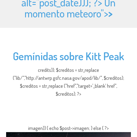
alt="
post_date))); ?> Un
momento meteoro">
>
Gemínidas sobre Kitt Peak
credits)); $creditos = str_replace
("lib/","http://antwrp.gsfc.nasa.gov/apod/lib/", $creditos);
$creditos = str_replace ("href","target='_blank' href",
$creditos); ?>
imagen)) { echo $post->imagen; } else { ?>