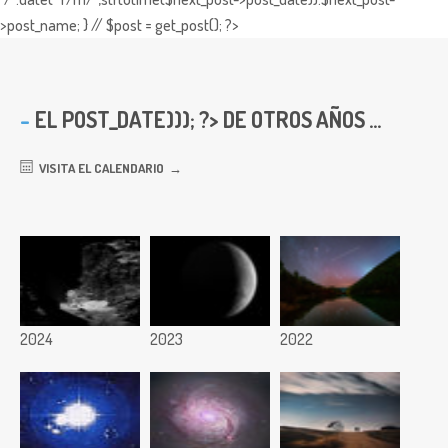
>post_name; } // $post = get_post(); ?>
EL
POST_DATE))); ?> DE OTROS AÑOS ...
VISITA EL CALENDARIO
2024
2023
2022