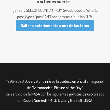
o si tienes suerte ...
get_var("SELECT COUNT(*) FROM $wpdb->posts WHERE
post_type = 'post' AND post_status = 'publish'"); ?>
Saltar aleatoriamente a una de las fotos
1995-2026
Observatorio.info
es la
traducción oficial
en español
de
"Astronomical Picture of the Day"
.
Un servicio de la
NASA
con los siguientes
políticas de uso
creado
por
Robert Nemiroff
(
MTU
) &
Jerry Bonnell
(
USRA
)