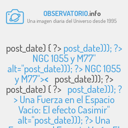
OBSERVATORIO
.info
Una imagen diaria del Universo desde 1995
post_date) { ?>
post_date))); ?>
NGC 1055 y M77"
alt="
post_date))); ?> NGC 1055
y M77">
<
post_date))); ?>
post_date) { ?>
post_date))); ?
> Una Fuerza en el Espacio
Vacío: El efecto Casimir"
alt="
post_date))); ?> Una