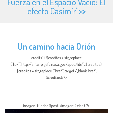
Fuerza en el Espacio Vacío: El
efecto Casimir">
>
Un camino hacia Orión
credits)); $creditos = str_replace
("lib/","http://antwrp.gsfc.nasa.gov/apod/lib/", $creditos);
$creditos = str_replace ("href","target='_blank' href",
$creditos); ?>
imagen)) { echo $post->imagen; } else { ?>