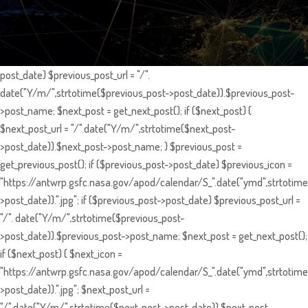
post_date) $previous_post_url = "/".
date("Y/m/",strtotime($previous_post->post_date)).$previous_post-
>post_name; $next_post = get_next_post(); if ($next_post) {
$next_post_url = "/".date("Y/m/",strtotime($next_post-
>post_date)).$next_post->post_name; } $previous_post =
get_previous_post(); if ($previous_post->post_date) $previous_icon =
"https://antwrp.gsfc.nasa.gov/apod/calendar/S_".date("ymd",strtotime
>post_date)).".jpg"; if ($previous_post->post_date) $previous_post_url =
"/". date("Y/m/",strtotime($previous_post-
>post_date)).$previous_post->post_name; $next_post = get_next_post();
if ($next_post) { $next_icon =
"https://antwrp.gsfc.nasa.gov/apod/calendar/S_".date("ymd",strtotime
>post_date)).".jpg"; $next_post_url =
"/".date("Y/m/",strtotime($next_post->post_date)).$next_post-