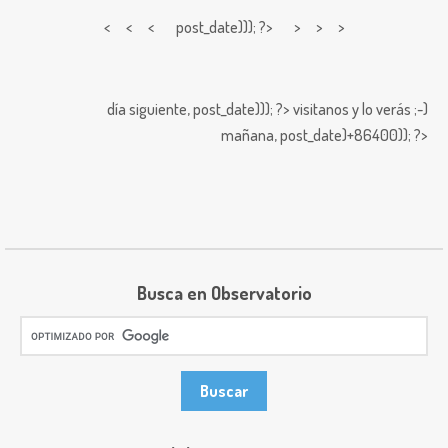
< < <
post_date))); ?> > > >
día siguiente,
post_date))); ?>
visitanos y lo verás ;-)
mañana,
post_date)+86400)); ?>
Busca en Observatorio