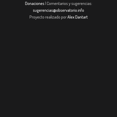
Donaciones
| Comentarios y sugerencias:
sugerencias@observatorio.info
Proyecto realizado por
Alex Dantart
BET
casibom