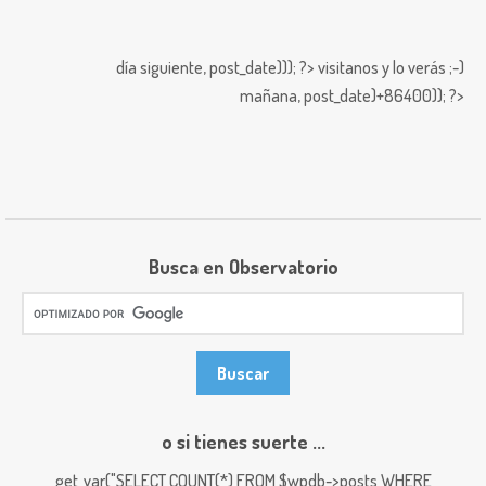
día siguiente,
post_date))); ?>
visitanos y lo verás ;-)
mañana,
post_date)+86400)); ?>
Busca en Observatorio
o si tienes suerte ...
get_var("SELECT COUNT(*) FROM $wpdb->posts WHERE