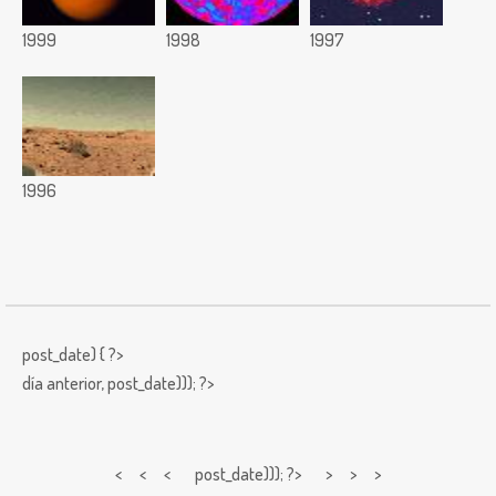
1999
1998
1997
1996
post_date) { ?>
día anterior,
post_date))); ?>
< < <
post_date))); ?> > > >