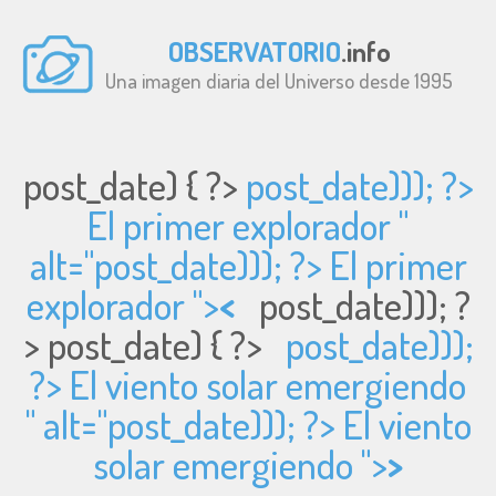
OBSERVATORIO
.info
Una imagen diaria del Universo desde 1995
post_date) { ?>
post_date))); ?>
El primer explorador "
alt="
post_date))); ?> El primer
explorador ">
<
post_date))); ?
>
post_date) { ?>
post_date)));
?> El viento solar emergiendo
" alt="
post_date))); ?> El viento
solar emergiendo ">
>