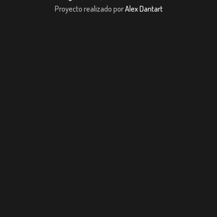
Proyecto realizado por
Alex Dantart
ojobet giriş
casibom giriş
casibom
Grandpashabet
JOJOBET
casibom