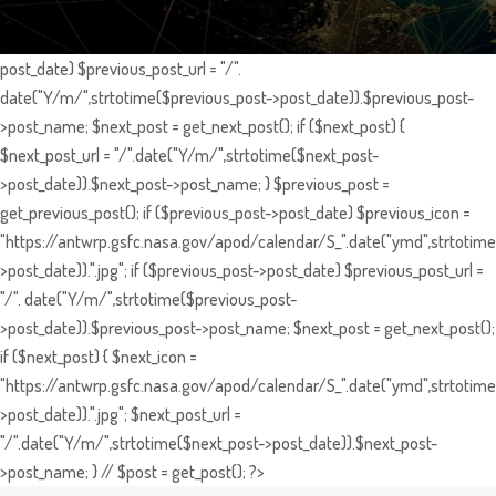
post_date) $previous_post_url = "/".
date("Y/m/",strtotime($previous_post->post_date)).$previous_post-
>post_name; $next_post = get_next_post(); if ($next_post) {
$next_post_url = "/".date("Y/m/",strtotime($next_post-
>post_date)).$next_post->post_name; } $previous_post =
get_previous_post(); if ($previous_post->post_date) $previous_icon =
"https://antwrp.gsfc.nasa.gov/apod/calendar/S_".date("ymd",strtotime
>post_date)).".jpg"; if ($previous_post->post_date) $previous_post_url =
"/". date("Y/m/",strtotime($previous_post-
>post_date)).$previous_post->post_name; $next_post = get_next_post();
if ($next_post) { $next_icon =
"https://antwrp.gsfc.nasa.gov/apod/calendar/S_".date("ymd",strtotime
>post_date)).".jpg"; $next_post_url =
"/".date("Y/m/",strtotime($next_post->post_date)).$next_post-
>post_name; } // $post = get_post(); ?>