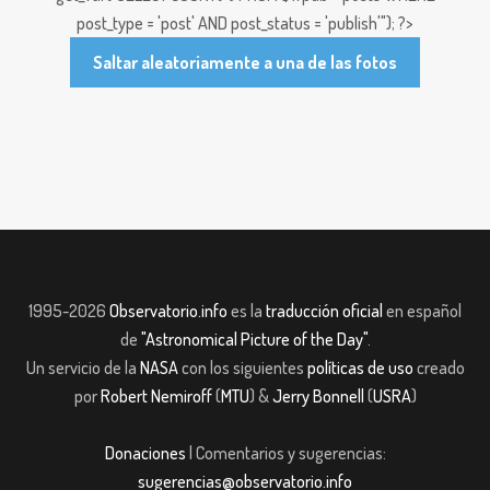
post_type = 'post' AND post_status = 'publish'"); ?>
Saltar aleatoriamente a una de las fotos
1995-2026
Observatorio.info
es la
traducción oficial
en español
de
"Astronomical Picture of the Day"
.
Un servicio de la
NASA
con los siguientes
políticas de uso
creado
por
Robert Nemiroff
(
MTU
) &
Jerry Bonnell
(
USRA
)
Donaciones
| Comentarios y sugerencias:
sugerencias@observatorio.info