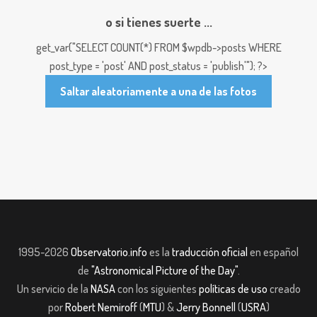
o si tienes suerte ...
get_var("SELECT COUNT(*) FROM $wpdb->posts WHERE
post_type = 'post' AND post_status = 'publish'"); ?>
Saltar aleatoriamente a una de las fotos
1995-2026
Observatorio.info
es la
traducción oficial
en español
de
"Astronomical Picture of the Day"
.
Un servicio de la
NASA
con los siguientes
políticas de uso
creado
por
Robert Nemiroff
(
MTU
) &
Jerry Bonnell
(
USRA
)