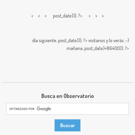
< < <
post_date))); ?> > > >
día siguiente,
post_date))); ?>
visitanos y lo verás ;-)
mañana,
post_date)+86400)); ?>
Busca en Observatorio