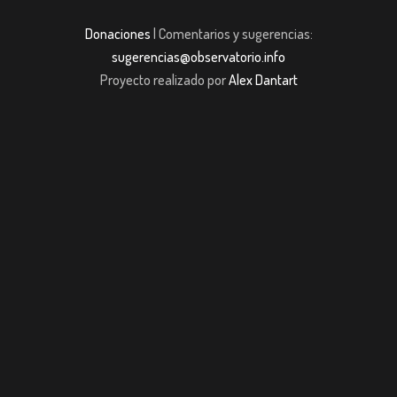
Donaciones
| Comentarios y sugerencias:
sugerencias@observatorio.info
Proyecto realizado por
Alex Dantart
casibom giriş
casibom giriş
Jojobet
casibom giriş