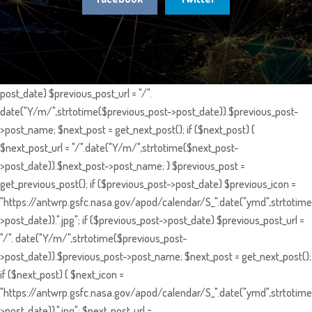
post_date) $previous_post_url = "/".
date("Y/m/",strtotime($previous_post->post_date)).$previous_post-
>post_name; $next_post = get_next_post(); if ($next_post) {
$next_post_url = "/".date("Y/m/",strtotime($next_post-
>post_date)).$next_post->post_name; } $previous_post =
get_previous_post(); if ($previous_post->post_date) $previous_icon =
"https://antwrp.gsfc.nasa.gov/apod/calendar/S_".date("ymd",strtotime
>post_date)).".jpg"; if ($previous_post->post_date) $previous_post_url =
"/". date("Y/m/",strtotime($previous_post-
>post_date)).$previous_post->post_name; $next_post = get_next_post();
if ($next_post) { $next_icon =
"https://antwrp.gsfc.nasa.gov/apod/calendar/S_".date("ymd",strtotime
>post_date)).".jpg"; $next_post_url =