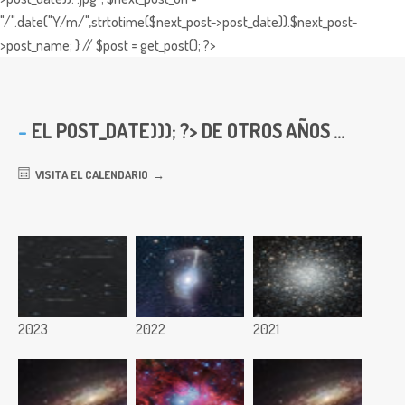
"/".date("Y/m/",strtotime($next_post->post_date)).$next_post-
>post_name; } // $post = get_post(); ?>
EL
POST_DATE))); ?> DE OTROS AÑOS ...
VISITA EL CALENDARIO
2023
2022
2021