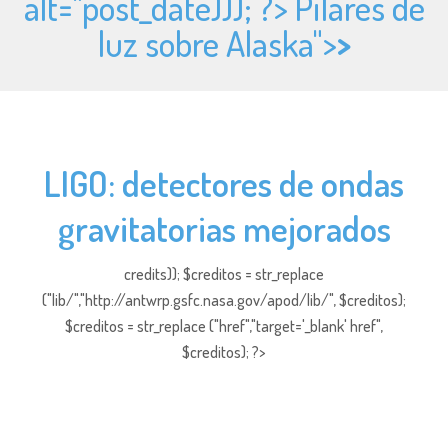
alt="
post_date))); ?> Pilares de
luz sobre Alaska">
>
LIGO: detectores de ondas
gravitatorias mejorados
credits)); $creditos = str_replace
("lib/","http://antwrp.gsfc.nasa.gov/apod/lib/", $creditos);
$creditos = str_replace ("href","target='_blank' href",
$creditos); ?>