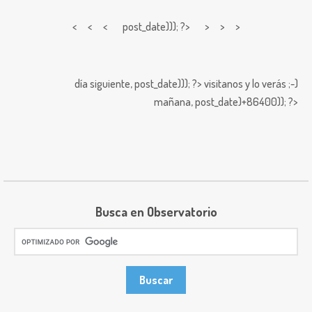
< < <
post_date))); ?> > > >
día siguiente,
post_date))); ?>
visitanos y lo verás ;-)
mañana,
post_date)+86400)); ?>
Busca en Observatorio