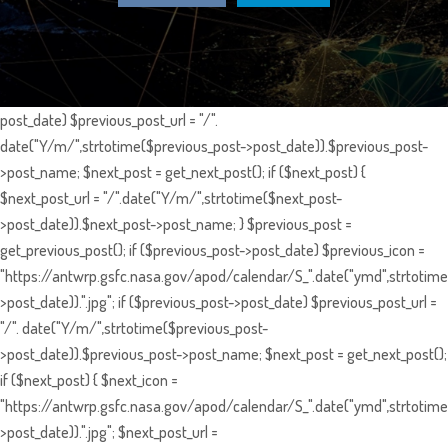
post_date) $previous_post_url = "/".
date("Y/m/",strtotime($previous_post->post_date)).$previous_post-
>post_name; $next_post = get_next_post(); if ($next_post) {
$next_post_url = "/".date("Y/m/",strtotime($next_post-
>post_date)).$next_post->post_name; } $previous_post =
get_previous_post(); if ($previous_post->post_date) $previous_icon =
"https://antwrp.gsfc.nasa.gov/apod/calendar/S_".date("ymd",strtotime
>post_date)).".jpg"; if ($previous_post->post_date) $previous_post_url =
"/". date("Y/m/",strtotime($previous_post-
>post_date)).$previous_post->post_name; $next_post = get_next_post();
if ($next_post) { $next_icon =
"https://antwrp.gsfc.nasa.gov/apod/calendar/S_".date("ymd",strtotime
>post_date)).".jpg"; $next_post_url =