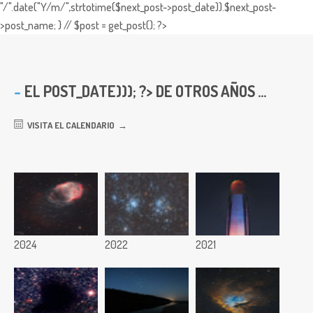
"/".date("Y/m/",strtotime($next_post->post_date)).$next_post-
>post_name; } // $post = get_post(); ?>
EL
POST_DATE))); ?> DE OTROS AÑOS ...
VISITA EL CALENDARIO
2024
2022
2021