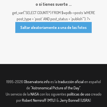
o si tienes suerte ...
get_var("SELECT COUNT(*) FROM $wpdb->posts WHERE
post_type = 'post' AND post_status = 'publish'"); ?>
Saltar aleatoriamente a una de las fotos
1995-2026
Observatorio.info
es la
traducción oficial
en español
de
"Astronomical Picture of the Day"
.
Un servicio de la
NASA
con los siguientes
políticas de uso
creado
por
Robert Nemiroff
(
MTU
) &
Jerry Bonnell
(
USRA
)