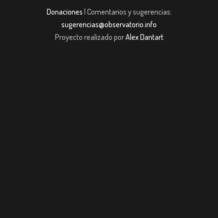
Donaciones
| Comentarios y sugerencias:
sugerencias@observatorio.info
Proyecto realizado por
Alex Dantart
m giriş
casibom giriş
Jojobet
casibom giriş