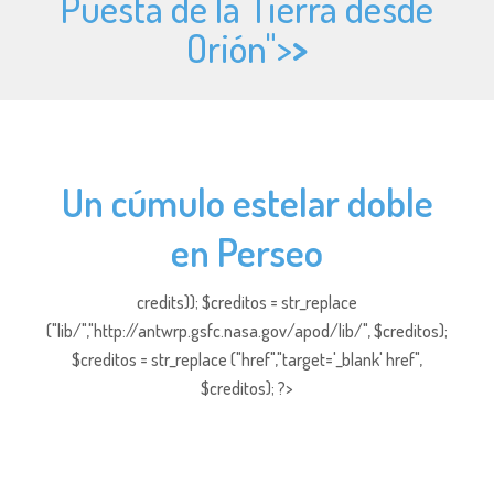
Puesta de la Tierra desde
Orión">
>
Un cúmulo estelar doble
en Perseo
credits)); $creditos = str_replace
("lib/","http://antwrp.gsfc.nasa.gov/apod/lib/", $creditos);
$creditos = str_replace ("href","target='_blank' href",
$creditos); ?>