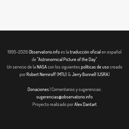
1995-2026
Observatorio.info
es la
traducción oficial
en español
de
"Astronomical Picture of the Day"
.
Un servicio de la
NASA
con los siguientes
políticas de uso
creado
por
Robert Nemiroff
(
MTU
) &
Jerry Bonnell
(
USRA
)
Donaciones
| Comentarios y sugerencias:
sugerencias@observatorio.info
Proyecto realizado por
Alex Dantart
casibom giriş
casibom giriş
Jojobet
casibom giriş