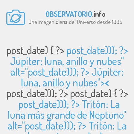
OBSERVATORIO
.info
Una imagen diaria del Universo desde 1995
post_date) { ?>
post_date))); ?>
Júpiter: luna, anillo y nubes"
alt="
post_date))); ?> Júpiter:
luna, anillo y nubes">
<
post_date))); ?>
post_date) { ?>
post_date))); ?> Tritón: La
luna más grande de Neptuno"
alt="
post_date))); ?> Tritón: La