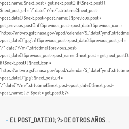
>post_name; $next_post = get_next_post(); if ($next_post) {
$next_post_url = "/".date("Y/m/",strtotime($next_post-
>post_date)).$next_post->post_name; } $previous_post =
get_previous_post(); if ($previous_post->post_date) $previous_icon =
"https://antwrp.gsfc.nasa.gov/apod/calendar/S_".date("ymd",strtotime
>post_date)).".jpg"; if ($previous_post->post_date) $previous_post_url =
"/". date("Y/m/",strtotime($previous_post-
>post_date)).$previous_post->post_name; $next_post = get_next_post();
if ($next_post) { $next_icon =
"https://antwrp.gsfc.nasa.gov/apod/calendar/S_".date("ymd",strtotime
>post_date)).".jpg"; $next_post_url =
"/".date("Y/m/",strtotime($next_post->post_date)).$next_post-
>post_name; } // $post = get_post(); ?>
EL
POST_DATE))); ?> DE OTROS AÑOS ...