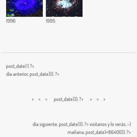
1996
1995
post_date) { ?>
día anterior,
post_date))); ?>
< < <
post_date))); ?> > > >
día siguiente,
post_date))); ?>
visitanos y lo verás ;-)
mañana,
post_date)+86400)); ?>