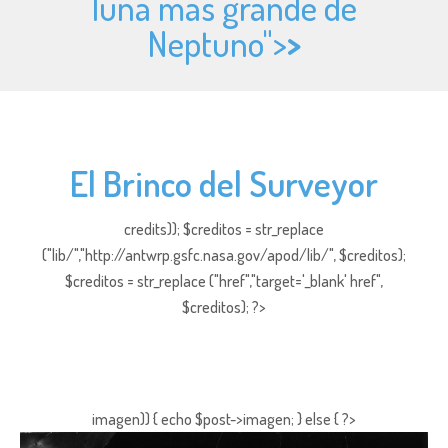
luna más grande de
Neptuno">
>
El Brinco del Surveyor
credits)); $creditos = str_replace
("lib/","http://antwrp.gsfc.nasa.gov/apod/lib/", $creditos);
$creditos = str_replace ("href","target='_blank' href",
$creditos); ?>
imagen)) { echo $post->imagen; } else { ?>