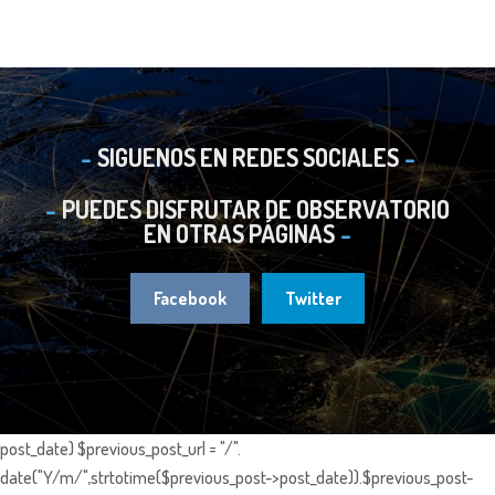
SIGUENOS EN REDES SOCIALES
PUEDES DISFRUTAR DE OBSERVATORIO
EN OTRAS PÁGINAS
Facebook
Twitter
post_date) $previous_post_url = "/".
date("Y/m/",strtotime($previous_post->post_date)).$previous_post-