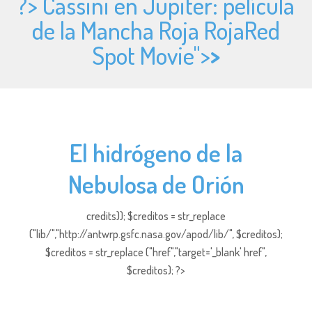
?> Cassini en Júpiter: película
de la Mancha Roja RojaRed
Spot Movie">
>
El hidrógeno de la
Nebulosa de Orión
credits)); $creditos = str_replace
("lib/","http://antwrp.gsfc.nasa.gov/apod/lib/", $creditos);
$creditos = str_replace ("href","target='_blank' href",
$creditos); ?>