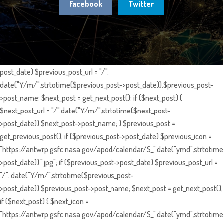
Facebook
Twitter
post_date) $previous_post_url = "/".
date("Y/m/",strtotime($previous_post->post_date)).$previous_post-
>post_name; $next_post = get_next_post(); if ($next_post) {
$next_post_url = "/".date("Y/m/",strtotime($next_post-
>post_date)).$next_post->post_name; } $previous_post =
get_previous_post(); if ($previous_post->post_date) $previous_icon =
"https://antwrp.gsfc.nasa.gov/apod/calendar/S_".date("ymd",strtotime
>post_date)).".jpg"; if ($previous_post->post_date) $previous_post_url =
"/". date("Y/m/",strtotime($previous_post-
>post_date)).$previous_post->post_name; $next_post = get_next_post();
if ($next_post) { $next_icon =
"https://antwrp.gsfc.nasa.gov/apod/calendar/S_".date("ymd",strtotime