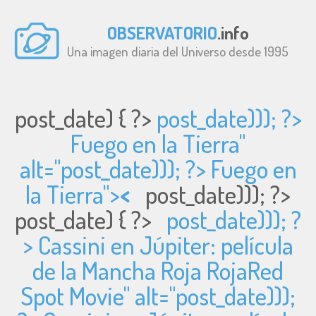
OBSERVATORIO
.info
Una imagen diaria del Universo desde 1995
post_date) { ?>
post_date))); ?>
Fuego en la Tierra"
alt="
post_date))); ?> Fuego en
la Tierra">
<
post_date))); ?>
post_date) { ?>
post_date))); ?
> Cassini en Júpiter: película
de la Mancha Roja RojaRed
Spot Movie" alt="
post_date)));