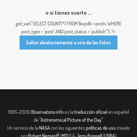
o si tienes suerte ...
get_var("SELECT COUNT(*) FROM $wpdb->posts WHERE
post_type = 'post' AND post_status = 'publish'"); ?>
Saltar aleatoriamente a una de las fotos
1995-2026
Observatorio.info
es la
traducción oficial
en español
de
"Astronomical Picture of the Day"
.
Un servicio de la
NASA
con los siguientes
políticas de uso
creado
por
Robert Nemiroff
(
MTU
) &
Jerry Bonnell
(
USRA
)