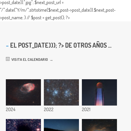
>post_date)).".jpg"; $next_post_url =
"/".date("Y/m/",strtotime($next_post->post_date)).$next_post-
>post_name; } // $post = get_post(); ?>
EL
POST_DATE))); ?> DE OTROS AÑOS ...
VISITA EL CALENDARIO
2024
2022
2021