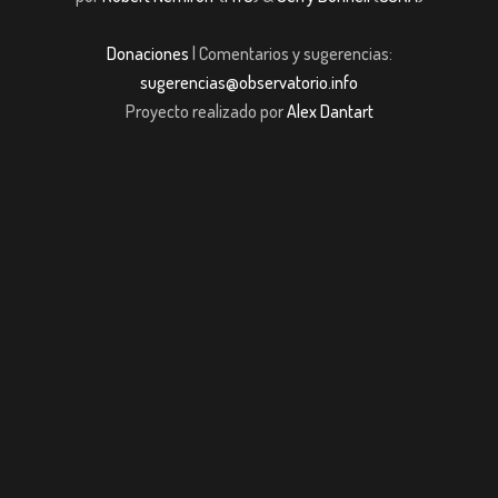
Donaciones
| Comentarios y sugerencias:
sugerencias@observatorio.info
Proyecto realizado por
Alex Dantart
casibom giriş
casibom giriş
casibom
Grandpashabet