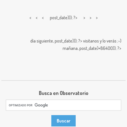
< < <
post_date))); ?> > > >
día siguiente,
post_date))); ?>
visitanos y lo verás ;-)
mañana,
post_date)+86400)); ?>
Busca en Observatorio