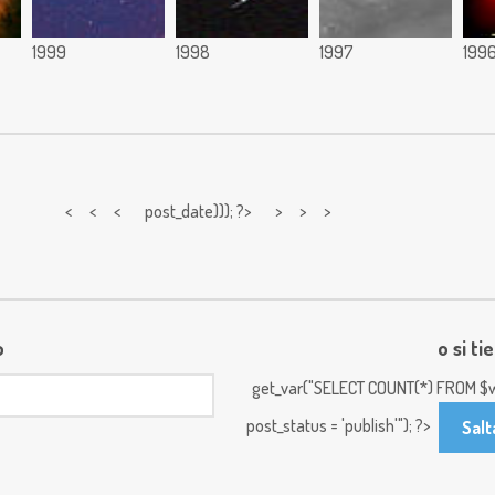
1999
1998
1997
199
< < <
post_date))); ?> > > >
o
o si ti
get_var("SELECT COUNT(*) FROM $w
post_status = 'publish'"); ?>
Salt