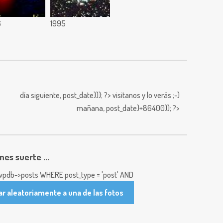
6
1995
día siguiente,
post_date))); ?>
visitanos y lo verás ;-)
mañana,
post_date)+86400)); ?>
enes suerte ...
pdb->posts WHERE post_type = 'post' AND
ar aleatoriamente a una de las fotos