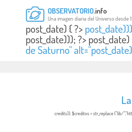
OBSERVATORIO
.info
Una imagen diaria del Universo desde 
post_date) { ?>
post_date)))
post_date))); ?>
post_date)
de Saturno" alt="
post_date)
La
credits)); $creditos = str_replace ("lib/","