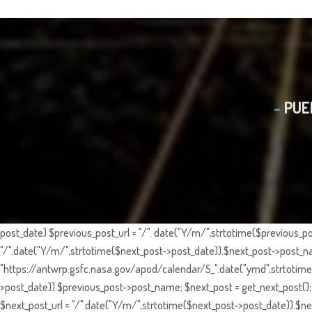
PUE
post_date) $previous_post_url = "/". date("Y/m/",strtotime($previous_po
"/".date("Y/m/",strtotime($next_post->post_date)).$next_post->post_nam
"https://antwrp.gsfc.nasa.gov/apod/calendar/S_".date("ymd",strtotime($
>post_date)).$previous_post->post_name; $next_post = get_next_post(); 
$next_post_url = "/".date("Y/m/",strtotime($next_post->post_date)).$nex