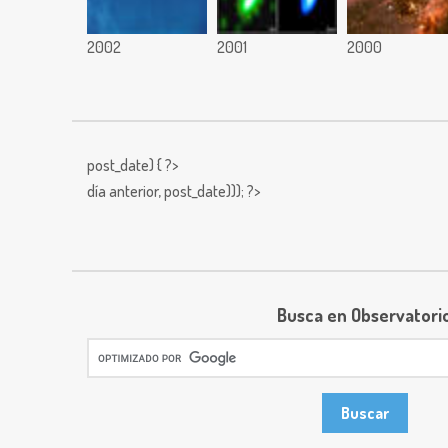
2002
2001
2000
post_date) { ?>
día anterior,
post_date))); ?>
Busca en Observatori