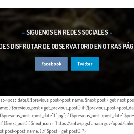
SIGUENOS EN REDES SOCIALES
DES DISFRUTAR DE OBSERVATORIO EN OTRAS PÁG
Facebook
Twitter
st->post_date)).$previous_post->post_name; $next_post = get_next_post()
e; } $previous_post = get_previous_post(); if ($previous_post->post_da
previous_post->post_date)).".jpg"; if ($previous_post->post_date) $prev
if ($next_post) { $next_icon = "https://antwrp.gsfc.nasa.gov/apod/calen
t_post->post_name; } // $post = get_post(); ?>