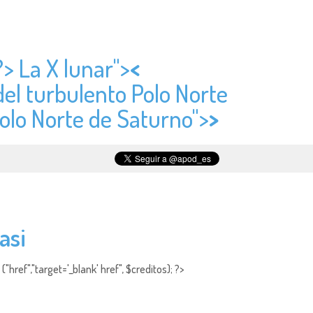
?> La X lunar">
<
del turbulento Polo Norte
Polo Norte de Saturno">
>
asi
"href","target='_blank' href", $creditos); ?>