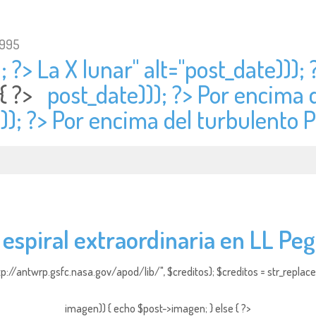
1995
; ?> La X lunar" alt="
post_date))); 
 { ?>
post_date))); ?> Por encima 
)); ?> Por encima del turbulento 
 espiral extraordinaria en LL Peg
http://antwrp.gsfc.nasa.gov/apod/lib/", $creditos); $creditos = str_replace (
imagen)) { echo $post->imagen; } else { ?>