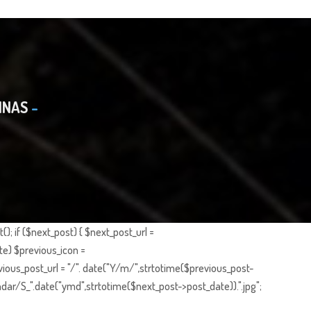
INAS
; if ($next_post) { $next_post_url =
te) $previous_icon =
ious_post_url = "/". date("Y/m/",strtotime($previous_post-
dar/S_".date("ymd",strtotime($next_post->post_date)).".jpg";