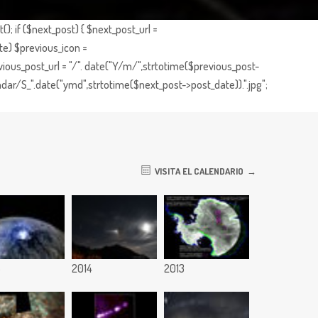
; if ($next_post) { $next_post_url =
te) $previous_icon =
ious_post_url = "/". date("Y/m/",strtotime($previous_post-
dar/S_".date("ymd",strtotime($next_post->post_date)).".jpg";
VISITA EL CALENDARIO
5
2014
2013