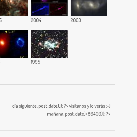
5
2004
2003
6
1995
día siguiente,
post_date))); ?>
visitanos y lo verás ;-)
mañana,
post_date)+86400)); ?>