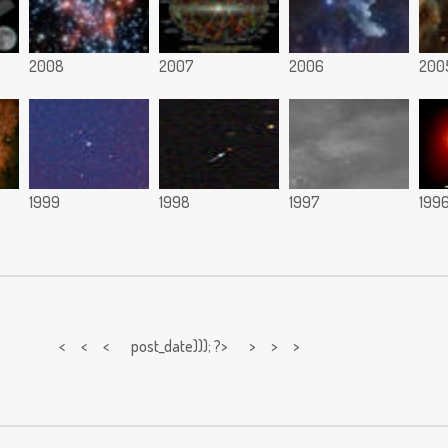
2008
2007
2006
200
1999
1998
1997
199
< < <
post_date))); ?> > > >