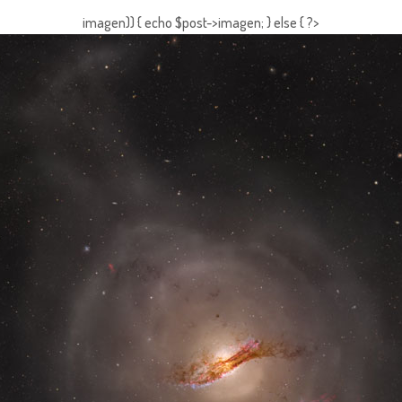
imagen)) { echo $post->imagen; } else { ?>