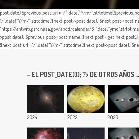
post_date) $previous_post_url = "/". date("Y/m/",strtotime($previous_po
"/".date("Y/m/",strtotime($next_post->post_date)).$next_post->post_nam
"https://antwrp.gsfc.nasa.gov/apod/calendar/S_".date("ymd",strtotime($
>post_date)).$previous_post->post_name; $next_post = get_next_post(); 
$next_post_url = "/".date("Y/m/",strtotime($next_post->post_date)).$nex
EL
POST_DATE))); ?> DE OTROS AÑOS ...
2024
2022
2020