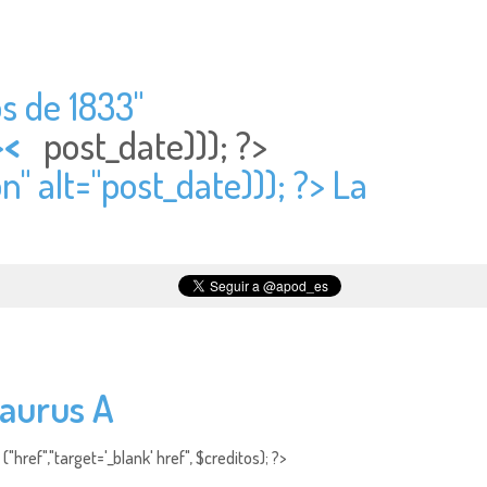
s de 1833"
>
<
post_date))); ?>
" alt="
post_date))); ?> La
taurus A
"href","target='_blank' href", $creditos); ?>