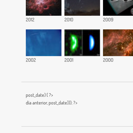
2012
2010
2009
2002
2001
2000
post_date) { ?>
día anterior,
post_date))); ?>