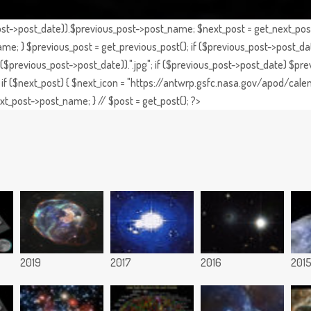
st->post_date)).$previous_post->post_name; $next_post = get_next_post()
e; } $previous_post = get_previous_post(); if ($previous_post->post_da
previous_post->post_date)).".jpg"; if ($previous_post->post_date) $prev
if ($next_post) { $next_icon = "https://antwrp.gsfc.nasa.gov/apod/calen
t_post->post_name; } // $post = get_post(); ?>
2019
2017
2016
201