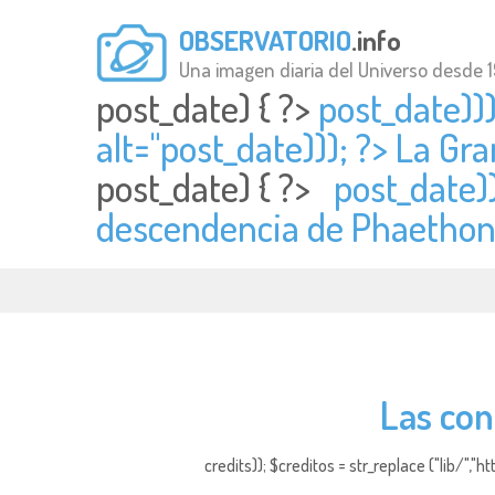
OBSERVATORIO
.info
Una imagen diaria del Universo desde 
post_date) { ?>
post_date))
alt="
post_date))); ?> La Gr
post_date) { ?>
post_date)
descendencia de Phaethon
Las con
credits)); $creditos = str_replace ("lib/","