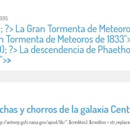
1995
); ?> La Gran Tormenta de Meteoro
an Tormenta de Meteoros de 1833"
)); ?> La descendencia de Phaethon
">
>
chas y chorros de la galaxia Cen
http://antwrp.gsfc.nasa.gov/apod/lib/", $creditos); $creditos = str_replace (