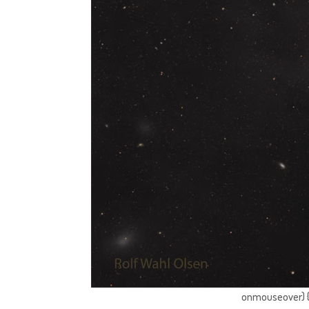
onmouseover) { 