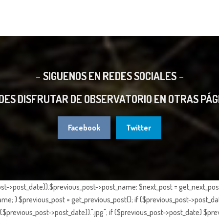
SIGUENOS EN REDES SOCIALES
DES DISFRUTAR DE OBSERVATORIO EN OTRAS PÁG
Facebook
Twitter
st->post_date)).$previous_post->post_name; $next_post = get_next_post()
e; } $previous_post = get_previous_post(); if ($previous_post->post_da
previous_post->post_date)).".jpg"; if ($previous_post->post_date) $prev