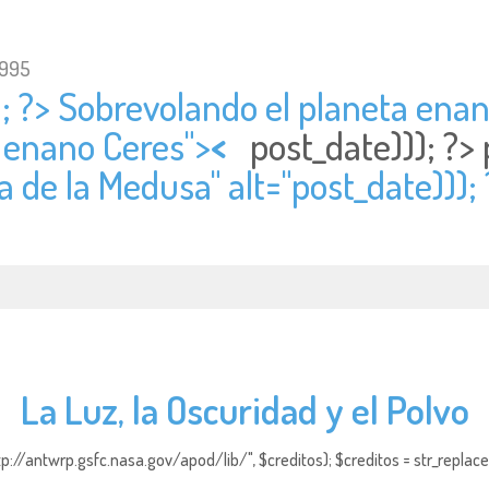
1995
; ?> Sobrevolando el planeta enan
 enano Ceres">
<
post_date))); ?>
a de la Medusa" alt="
post_date)));
La Luz, la Oscuridad y el Polvo
http://antwrp.gsfc.nasa.gov/apod/lib/", $creditos); $creditos = str_replace (