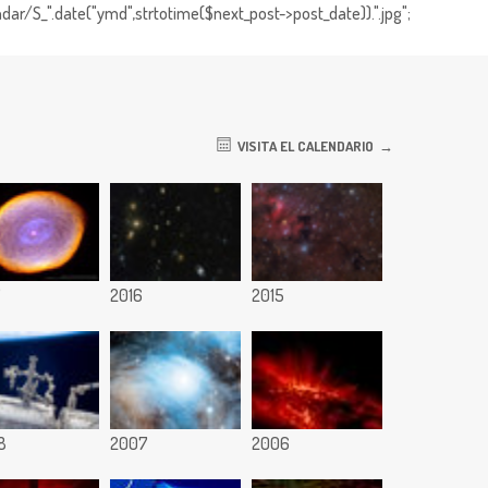
dar/S_".date("ymd",strtotime($next_post->post_date)).".jpg";
VISITA EL CALENDARIO
7
2016
2015
8
2007
2006