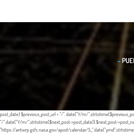
PUE
post_date) $previous_post_url = "/". date("Y/m/",strtotime($previous_po
"/".date("Y/m/",strtotime($next_post->post_date)).$next_post->post_nam
"https://antwrp.gsfc.nasa.gov/apod/calendar/S_".date("ymd",strtotime($