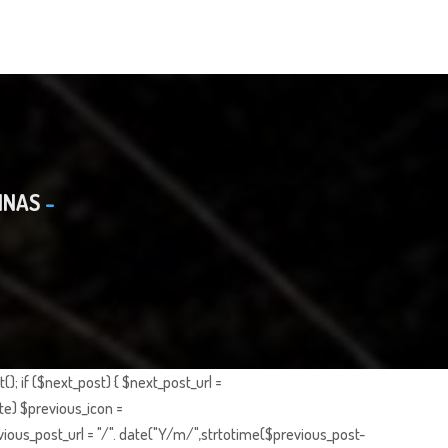
INAS
; if ($next_post) { $next_post_url =
te) $previous_icon =
ious_post_url = "/". date("Y/m/",strtotime($previous_post-