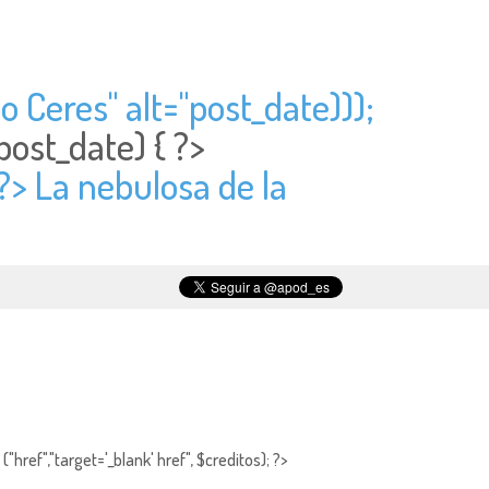
o Ceres" alt="
post_date)));
post_date) { ?>
 ?> La nebulosa de la
"href","target='_blank' href", $creditos); ?>