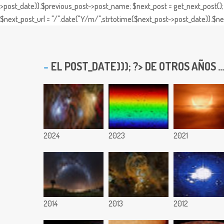
>post_date)).$previous_post->post_name; $next_post = get_next_post(); 
$next_post_url = "/".date("Y/m/",strtotime($next_post->post_date)).$nex
EL
POST_DATE))); ?> DE OTROS AÑOS ...
2024
2023
2021
2014
2013
2012