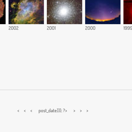
2002
2001
2000
199
< < <
post_date))); ?> > > >