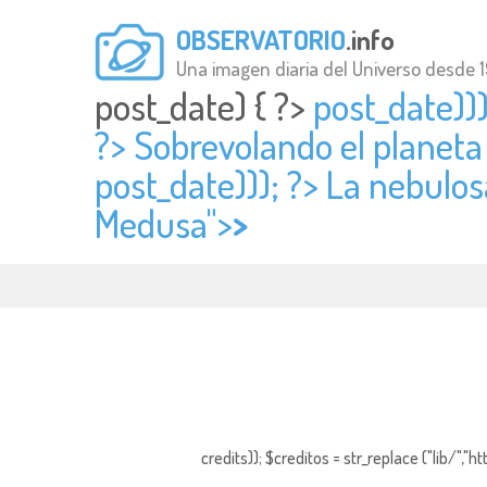
OBSERVATORIO
.info
Una imagen diaria del Universo desde 
post_date) { ?>
post_date)))
?> Sobrevolando el planeta
post_date))); ?> La nebulos
Medusa">
>
credits)); $creditos = str_replace ("lib/","