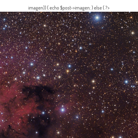
imagen)) { echo $post->imagen; } else { ?>