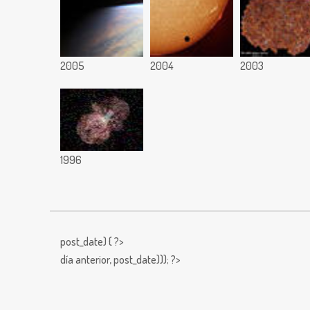
2005
2004
2003
1996
post_date) { ?>
día anterior,
post_date))); ?>