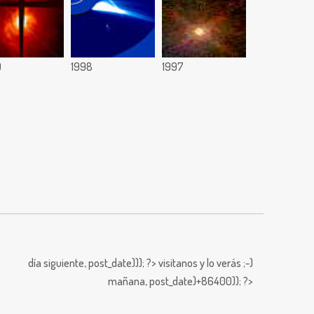
9
1998
1997
día siguiente,
post_date))); ?>
visitanos y lo verás ;-)
mañana,
post_date)+86400)); ?>