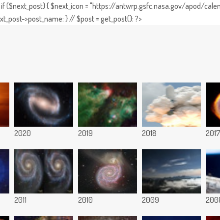
if ($next_post) { $next_icon = "https://antwrp.gsfc.nasa.gov/apod/calen
t_post->post_name; } // $post = get_post(); ?>
2020
2019
2018
201
2011
2010
2009
200