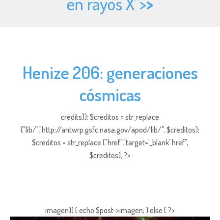
en rayos X">
>
Henize 206: generaciones
cósmicas
credits)); $creditos = str_replace
("lib/","http://antwrp.gsfc.nasa.gov/apod/lib/", $creditos);
$creditos = str_replace ("href","target='_blank' href",
$creditos); ?>
imagen)) { echo $post->imagen; } else { ?>