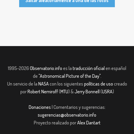
Saltar aleatoriamente a una de las fotos
1995-2026
Observatorio.info
es la
traducción oficial
en español
de
"Astronomical Picture of the Day"
.
Un servicio de la
NASA
con los siguientes
políticas de uso
creado
por
Robert Nemiroff
(
MTU
) &
Jerry Bonnell
(
USRA
)
Donaciones
| Comentarios y sugerencias:
sugerencias@observatorio.info
Proyecto realizado por
Alex Dantart