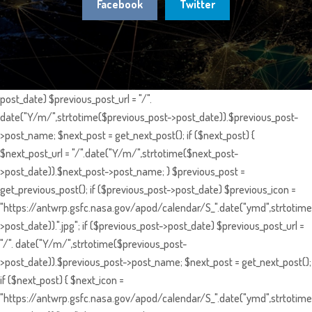
Facebook
Twitter
post_date) $previous_post_url = "/".
date("Y/m/",strtotime($previous_post->post_date)).$previous_post-
>post_name; $next_post = get_next_post(); if ($next_post) {
$next_post_url = "/".date("Y/m/",strtotime($next_post-
>post_date)).$next_post->post_name; } $previous_post =
get_previous_post(); if ($previous_post->post_date) $previous_icon =
"https://antwrp.gsfc.nasa.gov/apod/calendar/S_".date("ymd",strtotime
>post_date)).".jpg"; if ($previous_post->post_date) $previous_post_url =
"/". date("Y/m/",strtotime($previous_post-
>post_date)).$previous_post->post_name; $next_post = get_next_post();
if ($next_post) { $next_icon =
"https://antwrp.gsfc.nasa.gov/apod/calendar/S_".date("ymd",strtotime