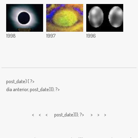
1998
1997
1996
post_date) { ?>
día anterior,
post_date))); ?>
< < <
post_date))); ?> > > >