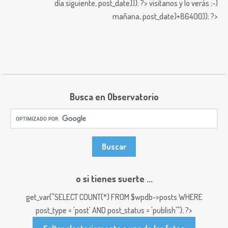
día siguiente,
post_date))); ?>
visitanos y lo verás ;-)
mañana,
post_date)+86400)); ?>
Busca en Observatorio
o si tienes suerte ...
get_var("SELECT COUNT(*) FROM $wpdb->posts WHERE
post_type = 'post' AND post_status = 'publish'"); ?>