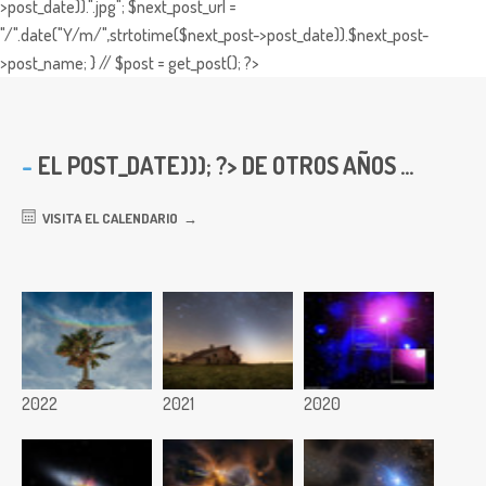
>post_date)).".jpg"; $next_post_url =
"/".date("Y/m/",strtotime($next_post->post_date)).$next_post-
>post_name; } // $post = get_post(); ?>
EL
POST_DATE))); ?> DE OTROS AÑOS ...
VISITA EL CALENDARIO
2022
2021
2020