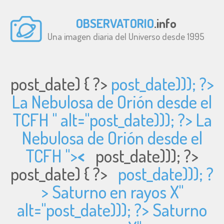
OBSERVATORIO
.info
Una imagen diaria del Universo desde 1995
post_date) { ?>
post_date))); ?>
La Nebulosa de Orión desde el
TCFH " alt="
post_date))); ?> La
Nebulosa de Orión desde el
TCFH ">
<
post_date))); ?>
post_date) { ?>
post_date))); ?
> Saturno en rayos X"
alt="
post_date))); ?> Saturno