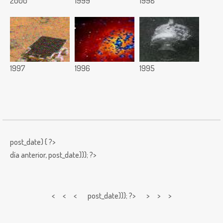
2000
1999
1998
1997
1996
1995
post_date) { ?>
día anterior,
post_date))); ?>
< < <
post_date))); ?> > > >