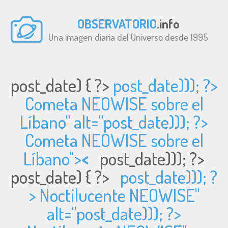
OBSERVATORIO
.info
Una imagen diaria del Universo desde 1995
post_date) { ?>
post_date))); ?>
Cometa NEOWISE sobre el
Líbano" alt="
post_date))); ?>
Cometa NEOWISE sobre el
Líbano">
<
post_date))); ?>
post_date) { ?>
post_date))); ?
> Noctilucente NEOWISE"
alt="
post_date))); ?>