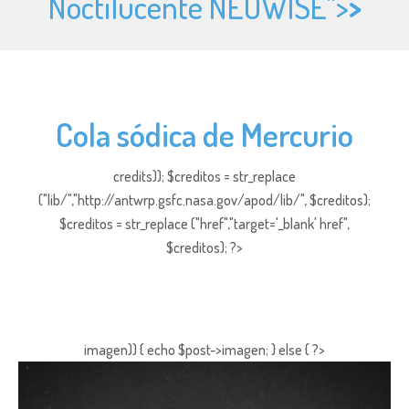
Noctilucente NEOWISE">
>
Cola sódica de Mercurio
credits)); $creditos = str_replace
("lib/","http://antwrp.gsfc.nasa.gov/apod/lib/", $creditos);
$creditos = str_replace ("href","target='_blank' href",
$creditos); ?>
imagen)) { echo $post->imagen; } else { ?>