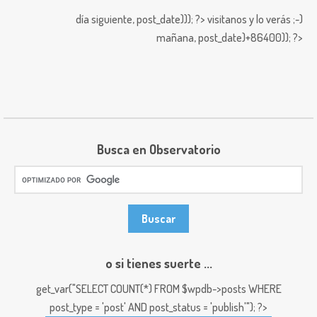
día siguiente,
post_date))); ?>
visitanos y lo verás ;-)
mañana,
post_date)+86400)); ?>
Busca en Observatorio
o si tienes suerte ...
get_var("SELECT COUNT(*) FROM $wpdb->posts WHERE
post_type = 'post' AND post_status = 'publish'"); ?>