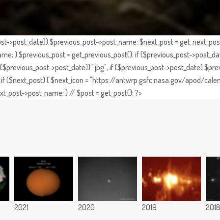
st->post_date)).$previous_post->post_name; $next_post = get_next_post()
e; } $previous_post = get_previous_post(); if ($previous_post->post_da
previous_post->post_date)).".jpg"; if ($previous_post->post_date) $prev
if ($next_post) { $next_icon = "https://antwrp.gsfc.nasa.gov/apod/calen
t_post->post_name; } // $post = get_post(); ?>
2021
2020
2019
201