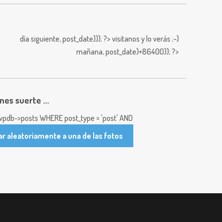
día siguiente,
post_date))); ?>
visitanos y lo verás ;-)
mañana,
post_date)+86400)); ?>
enes suerte ...
pdb->posts WHERE post_type = 'post' AND
ar aleatoriamente a una de las fotos