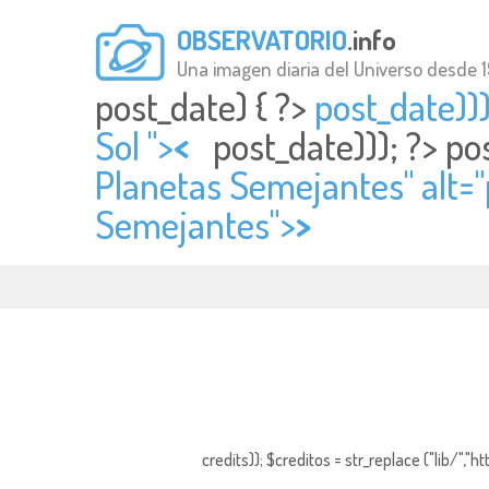
OBSERVATORIO
.info
Una imagen diaria del Universo desde 
post_date) { ?>
post_date)));
Sol ">
<
post_date))); ?>
po
Planetas Semejantes" alt="
Semejantes">
>
credits)); $creditos = str_replace ("lib/","