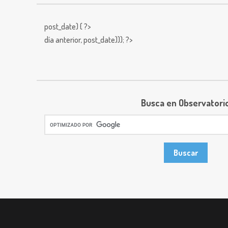
post_date) { ?>
día anterior,
post_date))); ?>
Busca en Observatori