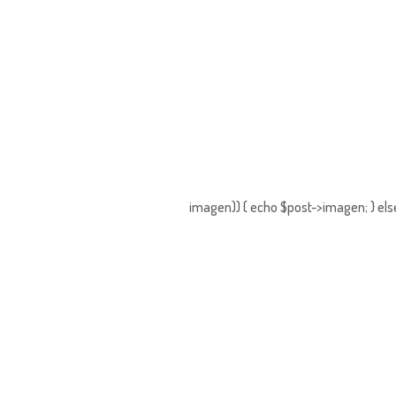
imagen)) { echo $post->imagen; } els