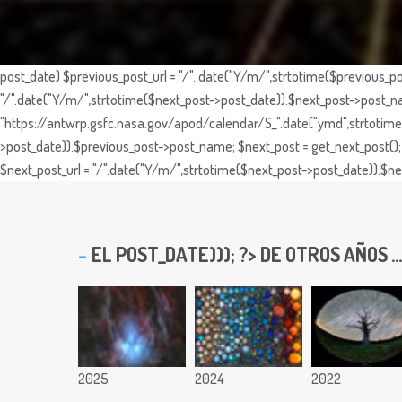
post_date) $previous_post_url = "/". date("Y/m/",strtotime($previous_po
"/".date("Y/m/",strtotime($next_post->post_date)).$next_post->post_nam
"https://antwrp.gsfc.nasa.gov/apod/calendar/S_".date("ymd",strtotime($
>post_date)).$previous_post->post_name; $next_post = get_next_post(); 
$next_post_url = "/".date("Y/m/",strtotime($next_post->post_date)).$nex
EL
POST_DATE))); ?> DE OTROS AÑOS ...
2025
2024
2022