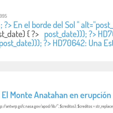
1995
 ?> En el borde del Sol " alt="
post_
st_date) { ?>
post_date))); ?> HD7
post_date))); ?> HD70642: Una Est
El Monte Anatahan en erupción
http://antwrp.gsfc.nasa.gov/apod/lib/", $creditos); $creditos = str_replace (