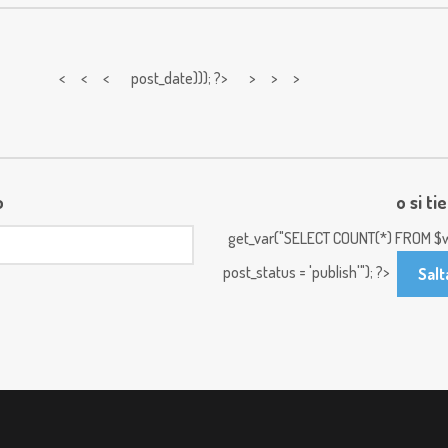
< < <
post_date))); ?> > > >
o
o si ti
get_var("SELECT COUNT(*) FROM $w
post_status = 'publish'"); ?>
Salt