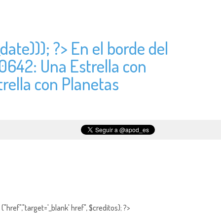
date))); ?> En el borde del
0642: Una Estrella con
rella con Planetas
"href","target='_blank' href", $creditos); ?>