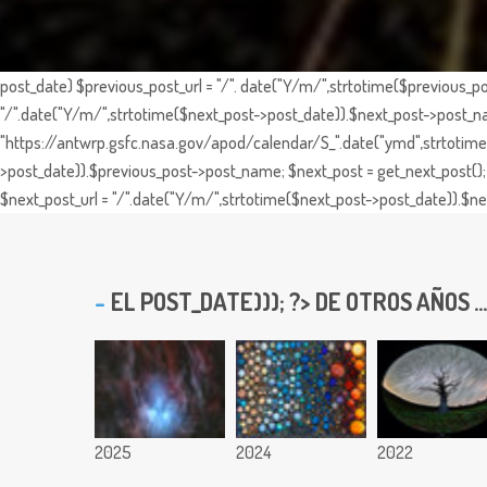
post_date) $previous_post_url = "/". date("Y/m/",strtotime($previous_po
"/".date("Y/m/",strtotime($next_post->post_date)).$next_post->post_nam
"https://antwrp.gsfc.nasa.gov/apod/calendar/S_".date("ymd",strtotime($
>post_date)).$previous_post->post_name; $next_post = get_next_post(); 
$next_post_url = "/".date("Y/m/",strtotime($next_post->post_date)).$nex
EL
POST_DATE))); ?> DE OTROS AÑOS ...
2025
2024
2022