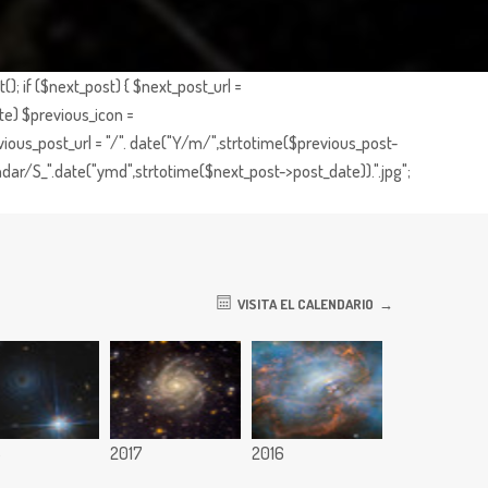
; if ($next_post) { $next_post_url =
te) $previous_icon =
ious_post_url = "/". date("Y/m/",strtotime($previous_post-
dar/S_".date("ymd",strtotime($next_post->post_date)).".jpg";
VISITA EL CALENDARIO
8
2017
2016