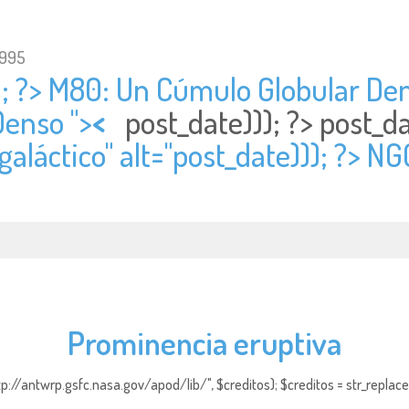
1995
); ?> M80: Un Cúmulo Globular Dens
enso ">
<
post_date))); ?>
post_d
aláctico" alt="
post_date))); ?> N
Prominencia eruptiva
http://antwrp.gsfc.nasa.gov/apod/lib/", $creditos); $creditos = str_replace (