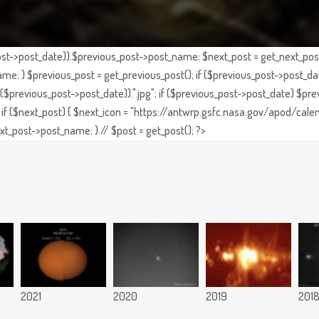
st->post_date)).$previous_post->post_name; $next_post = get_next_post()
e; } $previous_post = get_previous_post(); if ($previous_post->post_da
previous_post->post_date)).".jpg"; if ($previous_post->post_date) $prev
if ($next_post) { $next_icon = "https://antwrp.gsfc.nasa.gov/apod/calen
t_post->post_name; } // $post = get_post(); ?>
2021
2020
2019
201