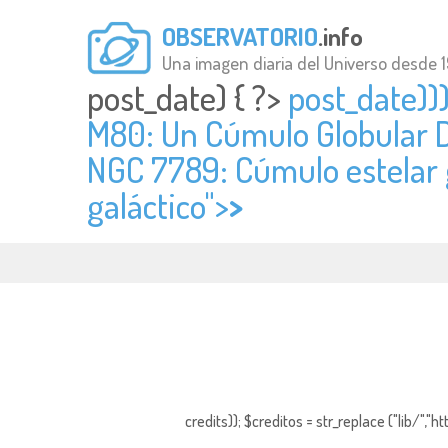
OBSERVATORIO
.info
Una imagen diaria del Universo desde 
post_date) { ?>
post_date))
M80: Un Cúmulo Globular D
NGC 7789: Cúmulo estelar g
galáctico">
>
credits)); $creditos = str_replace ("lib/","