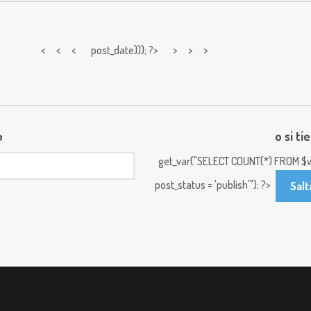
< < <
post_date))); ?> > > >
o
o si ti
get_var("SELECT COUNT(*) FROM $w
post_status = 'publish'"); ?>
Salt