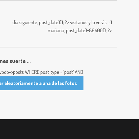
día siguiente,
post_date))); ?>
visitanos y lo verás ;-)
mañana,
post_date)+86400)); ?>
enes suerte ...
pdb->posts WHERE post_type = 'post' AND
ar aleatoriamente a una de las fotos