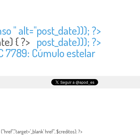
o " alt="
post_date))); ?>
ate) { ?>
post_date))); ?>
GC 7789: Cúmulo estelar
"href","target='_blank' href", $creditos); ?>