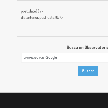
post_date) { ?>
día anterior,
post_date))); ?>
Busca en Observatori