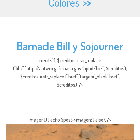
Colores">
>
Barnacle Bill y Sojourner
credits)); $creditos = str_replace
("lib/","http://antwrp.gsfc.nasa.gov/apod/lib/", $creditos);
$creditos = str_replace ("href","target='_blank' href",
$creditos); ?>
imagen)) { echo $post->imagen; } else { ?>