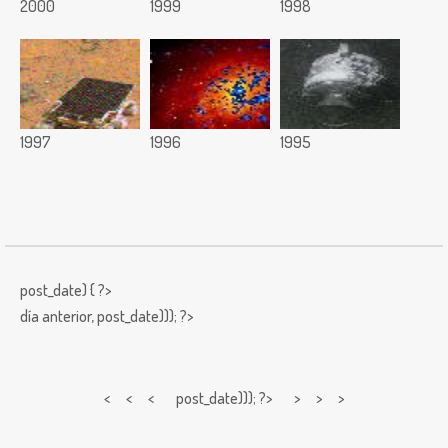
2000
1999
1998
1997
1996
1995
post_date) { ?>
día anterior,
post_date))); ?>
< < <
post_date))); ?> > > >