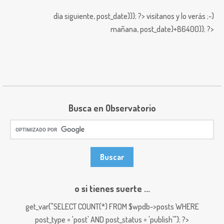
día siguiente,
post_date))); ?>
visitanos y lo verás ;-)
mañana,
post_date)+86400)); ?>
Busca en Observatorio
o si tienes suerte ...
get_var("SELECT COUNT(*) FROM $wpdb->posts WHERE
post_type = 'post' AND post_status = 'publish'"); ?>