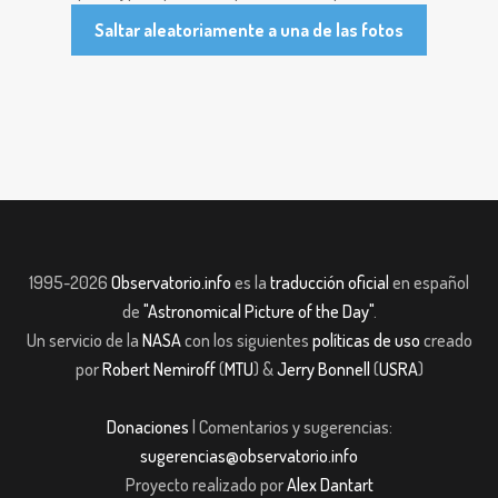
Saltar aleatoriamente a una de las fotos
1995-2026
Observatorio.info
es la
traducción oficial
en español
de
"Astronomical Picture of the Day"
.
Un servicio de la
NASA
con los siguientes
políticas de uso
creado
por
Robert Nemiroff
(
MTU
) &
Jerry Bonnell
(
USRA
)
Donaciones
| Comentarios y sugerencias:
sugerencias@observatorio.info
Proyecto realizado por
Alex Dantart