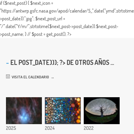
if ($next_post) { $next_icon =
"https://antwrp.gsfc.nasa.gov/apod/calendar/S_".date("ymd",strtotime
>post_date)).".jpg"; $next_post_url =
"/".date("Y/m/",strtotime($next_post->post_date)).$next_post-
>post_name; } // $post = get_post(); ?>
EL
POST_DATE))); ?> DE OTROS AÑOS ...
VISITA EL CALENDARIO
2025
2024
2022