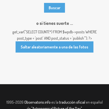
o si tienes suerte ...
get_var("SELECT COUNT(*) FROM $wpdb->posts WHERE
post_type = 'post' AND post_status = 'publish'"); ?>
Saltar aleatoriamente a una de las fotos
1995-2026
Observatorio.info
es la
traducción oficial
en español
de
"Astronomical Picture of the Day"
.