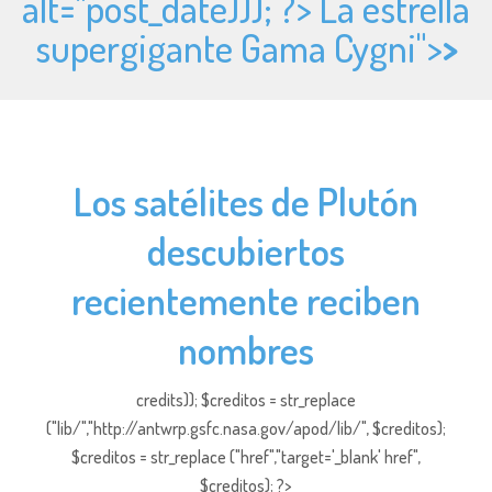
alt="
post_date))); ?> La estrella
supergigante Gama Cygni">
>
Los satélites de Plutón
descubiertos
recientemente reciben
nombres
credits)); $creditos = str_replace
("lib/","http://antwrp.gsfc.nasa.gov/apod/lib/", $creditos);
$creditos = str_replace ("href","target='_blank' href",
$creditos); ?>