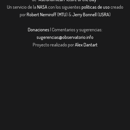
Un servicio de la
NASA
con los siguientes
políticas de uso
creado
por
Robert Nemiroff
(
MTU
) &
Jerry Bonnell
(
USRA
)
Donaciones
| Comentarios y sugerencias:
sugerencias@observatorio.info
Proyecto realizado por
Alex Dantart
et
Casibom