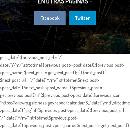
EN OTRAS PÁGINAS
Facebook
Twitter
post_date) $previous_post_url = "/".
date("Y/m/",strtotime($previous_post->post_date)).$previous_post-
>post_name; $next_post = get_next_post(); if ($next_post) {
$next_post_url = "/".date("Y/m/",strtotime($next_post-
>post_date)).$next_post->post_name; } $previous_post =
get_previous_post(); if ($previous_post->post_date) $previous_icon =
"https://antwrp.gsfc.nasa.gov/apod/calendar/S_".date("ymd",strtotime
>post_date)).".jpg"; if ($previous_post->post_date) $previous_post_url =
"/". date("Y/m/",strtotime($previous_post-
>post_date)).$previous_post->post_name; $next_post = get_next_post();