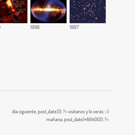
9
1998
1997
día siguiente,
post_date))); ?>
visitanos y lo verás ;-)
mañana,
post_date)+86400)); ?>