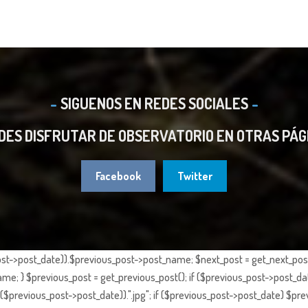
SIGUENOS EN REDES SOCIALES
DES DISFRUTAR DE OBSERVATORIO EN OTRAS PÁG
Facebook
Twitter
st->post_date)).$previous_post->post_name; $next_post = get_next_post()
e; } $previous_post = get_previous_post(); if ($previous_post->post_da
previous_post->post_date)).".jpg"; if ($previous_post->post_date) $prev