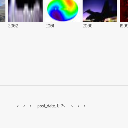
2002
2001
2000
199
< < <
post_date))); ?> > > >