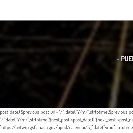
PUE
post_date) $previous_post_url = "/". date("Y/m/",strtotime($previous_po
"/".date("Y/m/",strtotime($next_post->post_date)).$next_post->post_nam
"https://antwrp.gsfc.nasa.gov/apod/calendar/S_".date("ymd",strtotime($