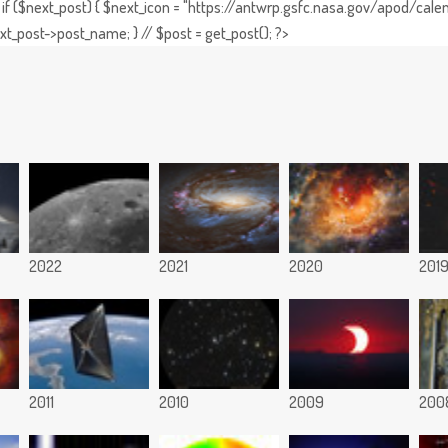
if ($next_post) { $next_icon = "https://antwrp.gsfc.nasa.gov/apod/calen
t_post->post_name; } // $post = get_post(); ?>
2022
2021
2020
201
2011
2010
2009
200