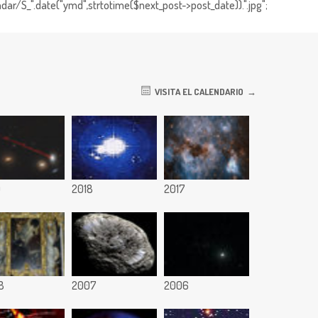
dar/S_".date("ymd",strtotime($next_post->post_date)).".jpg";
VISITA EL CALENDARIO
9
2018
2017
8
2007
2006