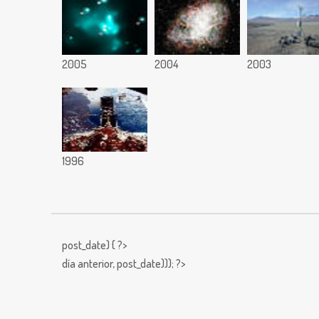
2005
2004
2003
1996
post_date) { ?>
día anterior,
post_date))); ?>