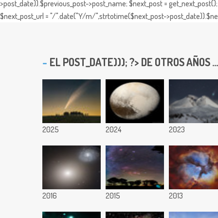
>post_date)).$previous_post->post_name; $next_post = get_next_post(); 
$next_post_url = "/".date("Y/m/",strtotime($next_post->post_date)).$nex
EL
POST_DATE))); ?> DE OTROS AÑOS ...
2025
2024
2023
2016
2015
2013