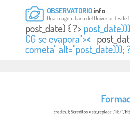
OBSERVATORIO
.info
Una imagen diaria del Universo desde 
post_date) { ?>
post_date)))
CG se evapora">
<
post_dat
cometa" alt="
post_date)));
Formaci
credits)); $creditos = str_replace ("lib/","