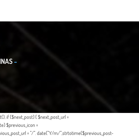
INAS
; if ($next_post) { $next_post_url =
te) $previous_icon =
ious_post_url = "/". date("Y/m/",strtotime($previous_post-