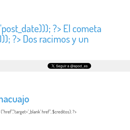
"
post_date))); ?> El cometa
)); ?> Dos racimos y un
enacuajo
"href","target='_blank' href", $creditos); ?>