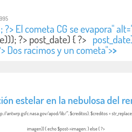
1995
; ?> El cometa CG se evapora" alt=
e))); ?>
post_date) { ?>
post_date)
 ?> Dos racimos y un cometa">
>
ón estelar en la nebulosa del r
http://antwrp.gsfc.nasa.gov/apod/lib/", $creditos); $creditos = str_replace (
imagen)) { echo $post->imagen; } else { ?>