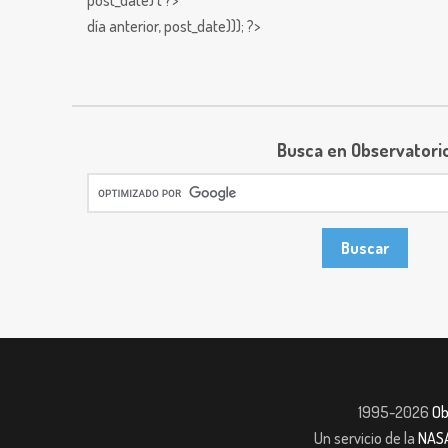
post_date) { ?>
día anterior,
post_date))); ?>
Busca en Observatori
1995-2026
Ob
Un servicio de la
NAS