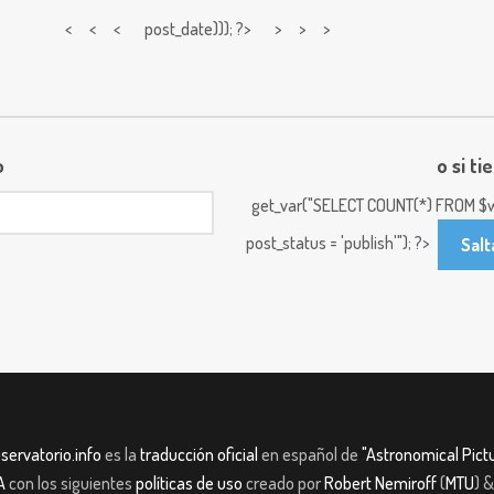
< < <
post_date))); ?> > > >
o
o si ti
get_var("SELECT COUNT(*) FROM $w
post_status = 'publish'"); ?>
Salt
servatorio.info
es la
traducción oficial
en español de
"Astronomical Pictu
A
con los siguientes
políticas de uso
creado por
Robert Nemiroff
(
MTU
) 