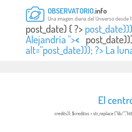
OBSERVATORIO
.info
Una imagen diaria del Universo desde 
post_date) { ?>
post_date)))
Alejandría ">
<
post_date))
alt="
post_date))); ?> La lun
El centr
credits)); $creditos = str_replace ("lib/","