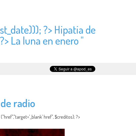
st_date))); ?> Hipatia de
 ?> La luna en enero "
 de radio
"href","target='_blank' href", $creditos); ?>