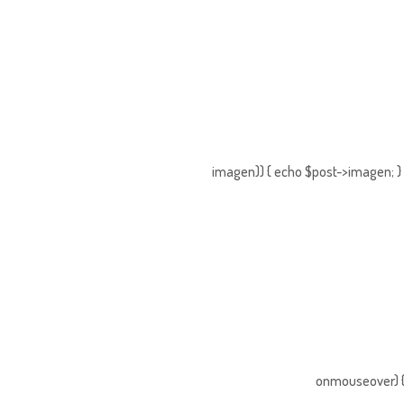
imagen)) { echo $post->imagen; } 
onmouseover) { 