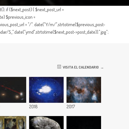
; if ($next_post) { $next_post_url =
te) $previous_icon =
ious_post_url = "/". date("Y/m/",strtotime($previous_post-
dar/S_".date("ymd",strtotime($next_post->post_date)).".jpg";
VISITA EL CALENDARIO
9
2018
2017