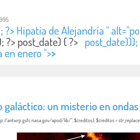
1995
; ?> Hipatia de Alejandría " alt="
po
); ?>
post_date) { ?>
post_date)));
a en enero ">
>
o galáctico: un misterio en ondas
http://antwrp.gsfc.nasa.gov/apod/lib/", $creditos); $creditos = str_replace (