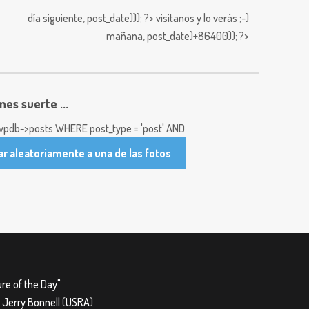
día siguiente,
post_date))); ?>
visitanos y lo verás ;-)
mañana,
post_date)+86400)); ?>
enes suerte ...
pdb->posts WHERE post_type = 'post' AND
ar aleatoriamente a una de las fotos
re of the Day"
.
&
Jerry Bonnell
(
USRA
)