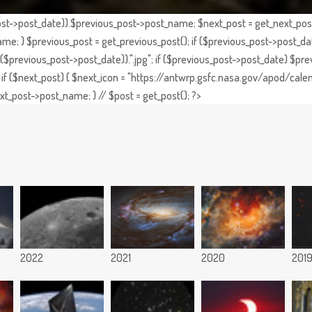
st->post_date)).$previous_post->post_name; $next_post = get_next_post()
e; } $previous_post = get_previous_post(); if ($previous_post->post_da
previous_post->post_date)).".jpg"; if ($previous_post->post_date) $prev
if ($next_post) { $next_icon = "https://antwrp.gsfc.nasa.gov/apod/calen
t_post->post_name; } // $post = get_post(); ?>
2022
2021
2020
201