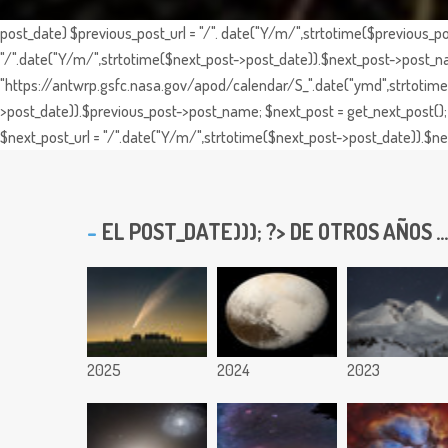
post_date) $previous_post_url = "/". date("Y/m/",strtotime($previous_po
"/".date("Y/m/",strtotime($next_post->post_date)).$next_post->post_nam
"https://antwrp.gsfc.nasa.gov/apod/calendar/S_".date("ymd",strtotime($
>post_date)).$previous_post->post_name; $next_post = get_next_post(); 
$next_post_url = "/".date("Y/m/",strtotime($next_post->post_date)).$nex
EL
POST_DATE))); ?> DE OTROS AÑOS ...
2025
2024
2023