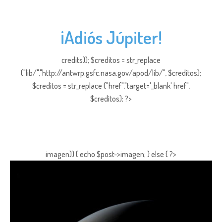
¡Adiós Júpiter!
credits)); $creditos = str_replace
("lib/","http://antwrp.gsfc.nasa.gov/apod/lib/", $creditos);
$creditos = str_replace ("href","target='_blank' href",
$creditos); ?>
imagen)) { echo $post->imagen; } else { ?>