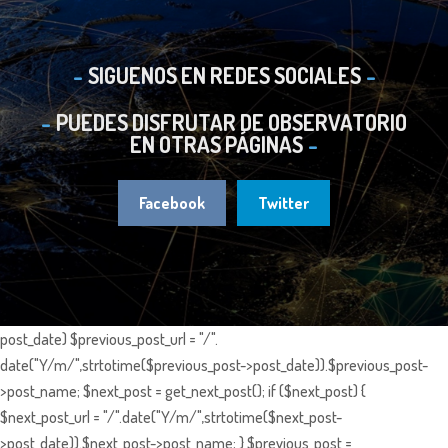
SIGUENOS EN REDES SOCIALES
PUEDES DISFRUTAR DE OBSERVATORIO
EN OTRAS PÁGINAS
Facebook
Twitter
post_date) $previous_post_url = "/".
date("Y/m/",strtotime($previous_post->post_date)).$previous_post-
>post_name; $next_post = get_next_post(); if ($next_post) {
$next_post_url = "/".date("Y/m/",strtotime($next_post-
>post_date)).$next_post->post_name; } $previous_post =