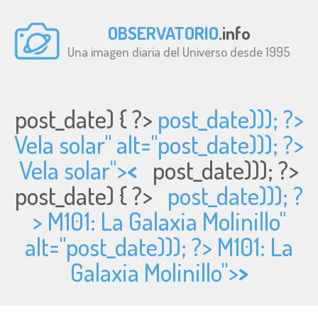
OBSERVATORIO
.info
Una imagen diaria del Universo desde 1995
post_date) { ?>
post_date))); ?>
Vela solar" alt="
post_date))); ?>
Vela solar">
<
post_date))); ?>
post_date) { ?>
post_date))); ?
> M101: La Galaxia Molinillo"
alt="
post_date))); ?> M101: La
Galaxia Molinillo">
>