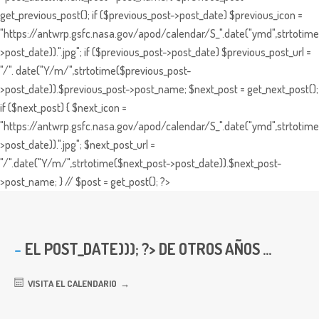
get_previous_post(); if ($previous_post->post_date) $previous_icon =
"https://antwrp.gsfc.nasa.gov/apod/calendar/S_".date("ymd",strtotime
>post_date)).".jpg"; if ($previous_post->post_date) $previous_post_url =
"/". date("Y/m/",strtotime($previous_post-
>post_date)).$previous_post->post_name; $next_post = get_next_post();
if ($next_post) { $next_icon =
"https://antwrp.gsfc.nasa.gov/apod/calendar/S_".date("ymd",strtotime
>post_date)).".jpg"; $next_post_url =
"/".date("Y/m/",strtotime($next_post->post_date)).$next_post-
>post_name; } // $post = get_post(); ?>
EL
POST_DATE))); ?> DE OTROS AÑOS ...
VISITA EL CALENDARIO