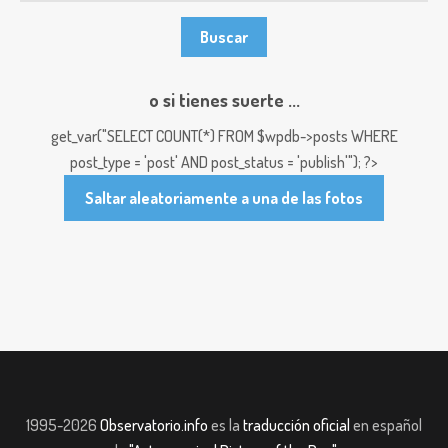
o si tienes suerte ...
get_var("SELECT COUNT(*) FROM $wpdb->posts WHERE
post_type = 'post' AND post_status = 'publish'"); ?>
Saltar aleatoriamente a una de las fotos
1995-2026
Observatorio.info
es la
traducción oficial
en español