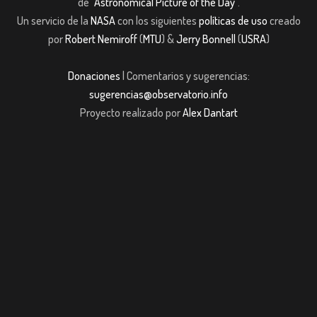
de
"Astronomical Picture of the Day"
.
Un servicio de la
NASA
con los siguientes
políticas de uso
creado
por
Robert Nemiroff
(
MTU
) &
Jerry Bonnell
(
USRA
)
Donaciones
| Comentarios y sugerencias:
sugerencias@observatorio.info
Proyecto realizado por
Alex Dantart
ojobet giriş
casibom giriş
casibom
Grandpashabet
JOJOBET
casibom