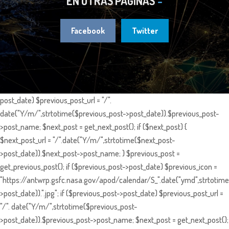
EN OTRAS PÁGINAS
Facebook
Twitter
post_date) $previous_post_url = "/".
date("Y/m/",strtotime($previous_post->post_date)).$previous_post-
>post_name; $next_post = get_next_post(); if ($next_post) {
$next_post_url = "/".date("Y/m/",strtotime($next_post-
>post_date)).$next_post->post_name; } $previous_post =
get_previous_post(); if ($previous_post->post_date) $previous_icon =
"https://antwrp.gsfc.nasa.gov/apod/calendar/S_".date("ymd",strtotime
>post_date)).".jpg"; if ($previous_post->post_date) $previous_post_url =
"/". date("Y/m/",strtotime($previous_post-
>post_date)).$previous_post->post_name; $next_post = get_next_post();