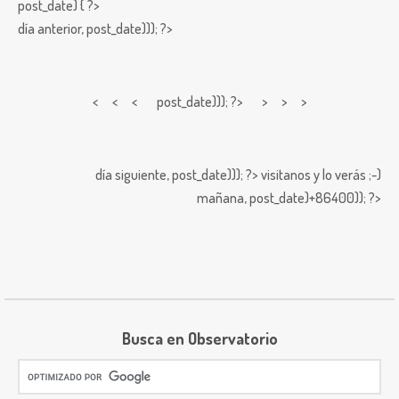
post_date) { ?>
día anterior,
post_date))); ?>
< < <
post_date))); ?> > > >
día siguiente,
post_date))); ?>
visitanos y lo verás ;-)
mañana,
post_date)+86400)); ?>
Busca en Observatorio