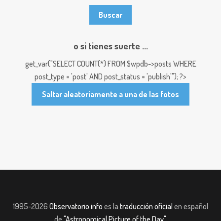
o si tienes suerte ...
get_var("SELECT COUNT(*) FROM $wpdb->posts WHERE
post_type = 'post' AND post_status = 'publish'"); ?>
Saltar aleatoriamente a una de las fotos
1995-2026
Observatorio.info
es la
traducción oficial
en español
de
"Astronomical Picture of the Day"
.