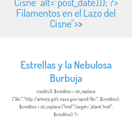
Cisne" alt="
post_date))); ?>
Filamentos en el Lazo del
Cisne">
>
Estrellas y la Nebulosa
Burbuja
credits)); $creditos = str_replace
("lib/","http://antwrp.gsfc.nasa.gov/apod/lib/", $creditos);
$creditos = str_replace ("href","target='_blank' href",
$creditos); ?>