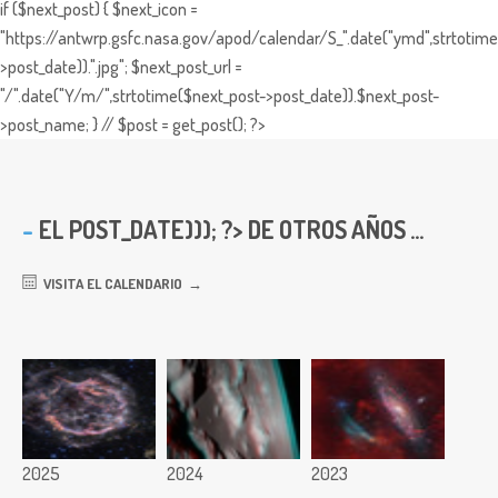
if ($next_post) { $next_icon =
"https://antwrp.gsfc.nasa.gov/apod/calendar/S_".date("ymd",strtotime
>post_date)).".jpg"; $next_post_url =
"/".date("Y/m/",strtotime($next_post->post_date)).$next_post-
>post_name; } // $post = get_post(); ?>
EL
POST_DATE))); ?> DE OTROS AÑOS ...
VISITA EL CALENDARIO
2025
2024
2023