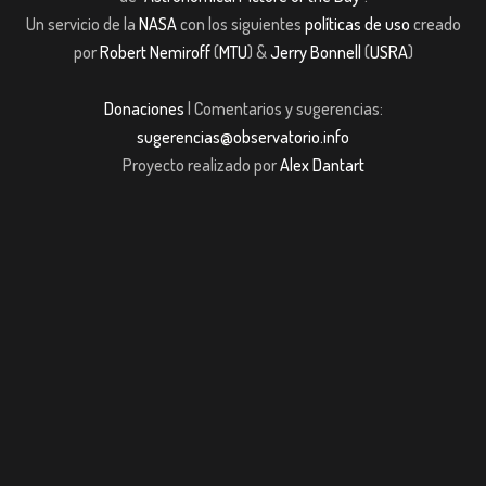
Un servicio de la
NASA
con los siguientes
políticas de uso
creado
por
Robert Nemiroff
(
MTU
) &
Jerry Bonnell
(
USRA
)
Donaciones
| Comentarios y sugerencias:
sugerencias@observatorio.info
Proyecto realizado por
Alex Dantart
ş
casibom giriş
casibom giriş
Jojobet
casibom giriş