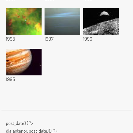
1998
1997
1996
1995
post_date) { ?>
día anterior,
post_date))); ?>