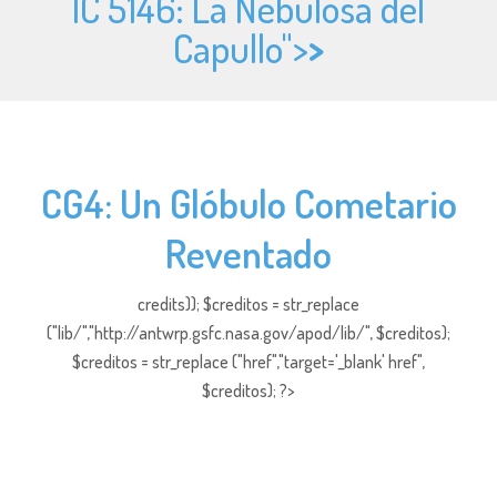
IC 5146: La Nebulosa del
Capullo">
>
CG4: Un Glóbulo Cometario
Reventado
credits)); $creditos = str_replace
("lib/","http://antwrp.gsfc.nasa.gov/apod/lib/", $creditos);
$creditos = str_replace ("href","target='_blank' href",
$creditos); ?>