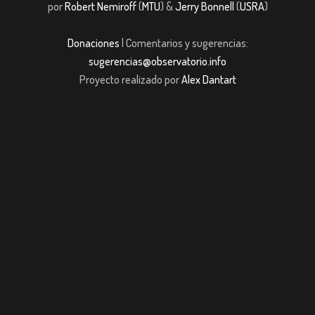
por
Robert Nemiroff
(
MTU
) &
Jerry Bonnell
(
USRA
)
Donaciones
| Comentarios y sugerencias:
sugerencias@observatorio.info
Proyecto realizado por
Alex Dantart
m giriş
casibom giriş
Jojobet
casibom giriş