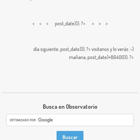
< < <
post_date))); ?> > > >
día siguiente,
post_date))); ?>
visitanos y lo verás ;-)
mañana,
post_date)+86400)); ?>
Busca en Observatorio