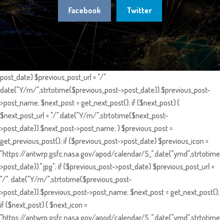
Facebook
Twitter
post_date) $previous_post_url = "/".
date("Y/m/",strtotime($previous_post->post_date)).$previous_post-
>post_name; $next_post = get_next_post(); if ($next_post) {
$next_post_url = "/".date("Y/m/",strtotime($next_post-
>post_date)).$next_post->post_name; } $previous_post =
get_previous_post(); if ($previous_post->post_date) $previous_icon =
"https://antwrp.gsfc.nasa.gov/apod/calendar/S_".date("ymd",strtotime
>post_date)).".jpg"; if ($previous_post->post_date) $previous_post_url =
"/". date("Y/m/",strtotime($previous_post-
>post_date)).$previous_post->post_name; $next_post = get_next_post();
if ($next_post) { $next_icon =
"https://antwrp.gsfc.nasa.gov/apod/calendar/S_".date("ymd",strtotime