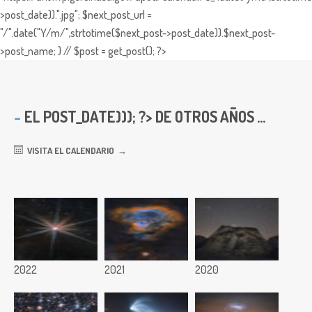
>post_date)).".jpg"; $next_post_url =
"/".date("Y/m/",strtotime($next_post->post_date)).$next_post-
>post_name; } // $post = get_post(); ?>
EL
POST_DATE))); ?> DE OTROS AÑOS ...
VISITA EL CALENDARIO
2022
2021
2020