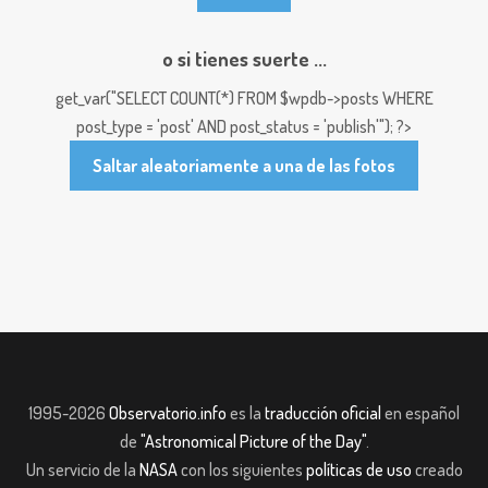
o si tienes suerte ...
get_var("SELECT COUNT(*) FROM $wpdb->posts WHERE
post_type = 'post' AND post_status = 'publish'"); ?>
Saltar aleatoriamente a una de las fotos
1995-2026
Observatorio.info
es la
traducción oficial
en español
de
"Astronomical Picture of the Day"
.
Un servicio de la
NASA
con los siguientes
políticas de uso
creado