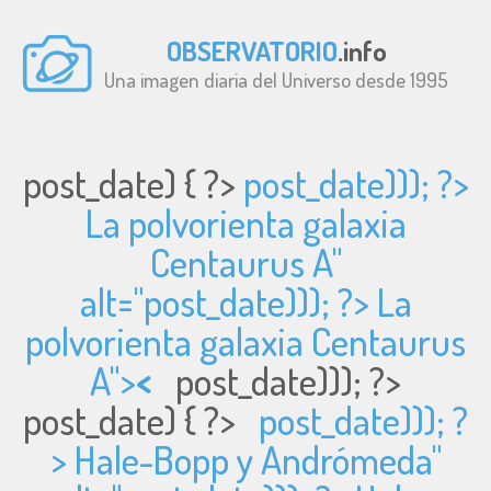
OBSERVATORIO
.info
Una imagen diaria del Universo desde 1995
post_date) { ?>
post_date))); ?>
La polvorienta galaxia
Centaurus A"
alt="
post_date))); ?> La
polvorienta galaxia Centaurus
A">
<
post_date))); ?>
post_date) { ?>
post_date))); ?
> Hale-Bopp y Andrómeda"