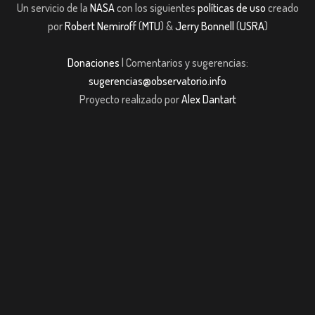
Un servicio de la
NASA
con los siguientes
políticas de uso
creado
por
Robert Nemiroff
(
MTU
) &
Jerry Bonnell
(
USRA
)
Donaciones
| Comentarios y sugerencias:
sugerencias@observatorio.info
Proyecto realizado por
Alex Dantart
et
Casibom