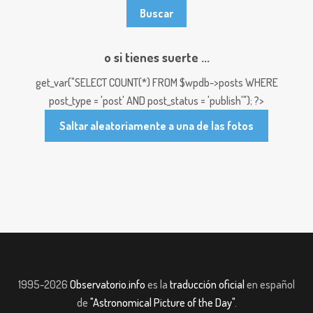
o si tienes suerte ...
get_var("SELECT COUNT(*) FROM $wpdb->posts WHERE
post_type = 'post' AND post_status = 'publish'"); ?>
Saltar aleatoriamente a una de las fotos
1995-2026
Observatorio.info
es la
traducción oficial
en español
de
"Astronomical Picture of the Day"
.