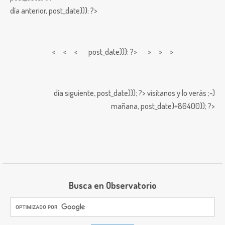
día anterior,
post_date))); ?>
< < <
post_date))); ?> > > >
día siguiente,
post_date))); ?>
visitanos y lo verás ;-)
mañana,
post_date)+86400)); ?>
Busca en Observatorio