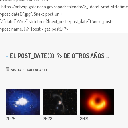
"https://antwrp.gsfc.nasa.gov/apod/calendar/S_".date("ymd",strtotime
>post_date)).".jpg"; $next_post_url =
"/".date("Y/m/",strtotime($next_post->post_date)).$next_post-
>post_name; } // $post = get_post(); ?>
EL
POST_DATE))); ?> DE OTROS AÑOS ...
VISITA EL CALENDARIO
2025
2022
2021