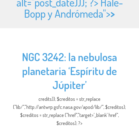
alt="
post_date))); ?> Hale-
Bopp y Andrómeda">
>
NGC 3242: la nebulosa
planetaria ‘Espíritu de
Júpiter’
credits)); $creditos = str_replace
("lib/","http://antwrp.gsfc.nasa.gov/apod/lib/", $creditos);
$creditos = str_replace ("href","target='_blank' href",
$creditos); ?>