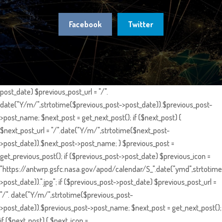
Facebook
Twitter
post_date) $previous_post_url = "/".
date("Y/m/",strtotime($previous_post->post_date)).$previous_post-
>post_name; $next_post = get_next_post(); if ($next_post) {
$next_post_url = "/".date("Y/m/",strtotime($next_post-
>post_date)).$next_post->post_name; } $previous_post =
get_previous_post(); if ($previous_post->post_date) $previous_icon =
"https://antwrp.gsfc.nasa.gov/apod/calendar/S_".date("ymd",strtotime
>post_date)).".jpg"; if ($previous_post->post_date) $previous_post_url =
"/". date("Y/m/",strtotime($previous_post-
>post_date)).$previous_post->post_name; $next_post = get_next_post();
if ($next_post) { $next_icon =