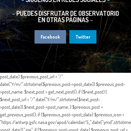
PUEDES DISFRUTAR DE OBSERVATORIO
EN OTRAS PÁGINAS
Facebook
Twitter
post_date) $previous_post_url = "/".
date("Y/m/",strtotime($previous_post->post_date)).$previous_post-
>post_name; $next_post = get_next_post(); if ($next_post) {
$next_post_url = "/".date("Y/m/",strtotime($next_post-
>post_date)).$next_post->post_name; } $previous_post =
get_previous_post(); if ($previous_post->post_date) $previous_icon =
"https://antwrp.gsfc.nasa.gov/apod/calendar/S_".date("ymd",strtotime
>post_date)).".jpg"; if ($previous_post->post_date) $previous_post_url =