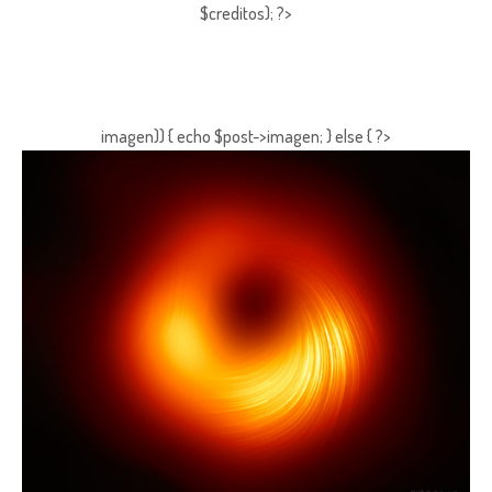
$creditos); ?>
imagen)) { echo $post->imagen; } else { ?>