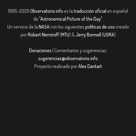
1995-2026
Observatorio.info
es la
traducción oficial
en español
de
"Astronomical Picture of the Day"
.
Un servicio de la
NASA
con los siguientes
políticas de uso
creado
por
Robert Nemiroff
(
MTU
) &
Jerry Bonnell
(
USRA
)
Donaciones
| Comentarios y sugerencias:
sugerencias@observatorio.info
Proyecto realizado por
Alex Dantart
bom giriş
casibom giriş
Jojobet
casibom giriş