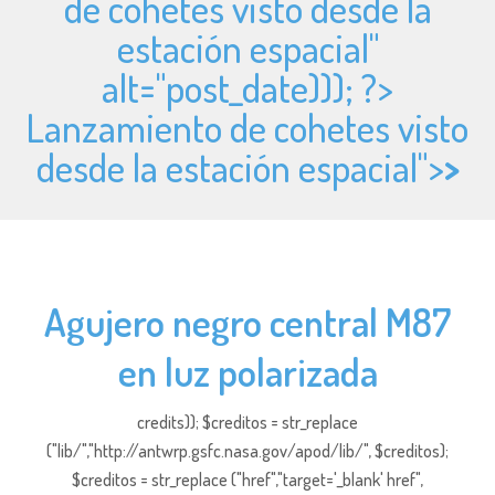
de cohetes visto desde la
estación espacial"
alt="
post_date))); ?>
Lanzamiento de cohetes visto
desde la estación espacial">
>
Agujero negro central M87
en luz polarizada
credits)); $creditos = str_replace
("lib/","http://antwrp.gsfc.nasa.gov/apod/lib/", $creditos);
$creditos = str_replace ("href","target='_blank' href",