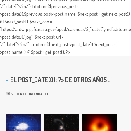
"/". date("Y/m/",strtotime($previous_post-
>post_date)).$previous_post->post_name; $next_post = get_next_post();
if ($next_post) { $next_icon =
"https://antwrp.gsfc.nasa.gov/apod/calendar/S_".date("ymd",strtotime
>post_date)).".jpg"; $next_post_url =
"/".date("Y/m/",strtotime($next_post->post_date)).$next_post-
>post_name; } // $post = get_post(); ?>
EL
POST_DATE))); ?> DE OTROS AÑOS ...
VISITA EL CALENDARIO