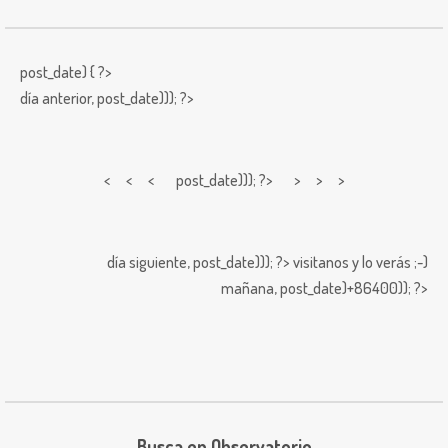
post_date) { ?>
día anterior,
post_date))); ?>
< < <
post_date))); ?> > > >
día siguiente,
post_date))); ?>
visitanos y lo verás ;-)
mañana,
post_date)+86400)); ?>
Busca en Observatorio