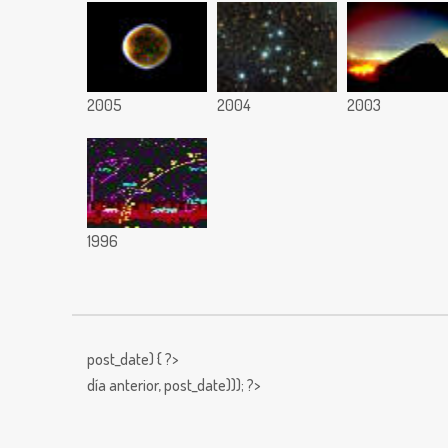
2005
2004
2003
1996
post_date) { ?>
día anterior,
post_date))); ?>