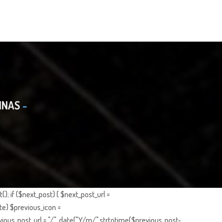
INAS
; if ($next_post) { $next_post_url =
te) $previous_icon =
ious_post_url = "/". date("Y/m/",strtotime($previous_post-