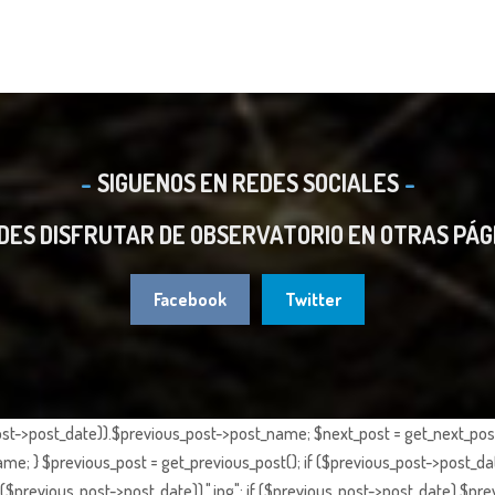
SIGUENOS EN REDES SOCIALES
DES DISFRUTAR DE OBSERVATORIO EN OTRAS PÁG
Facebook
Twitter
st->post_date)).$previous_post->post_name; $next_post = get_next_post()
e; } $previous_post = get_previous_post(); if ($previous_post->post_da
previous_post->post_date)).".jpg"; if ($previous_post->post_date) $prev