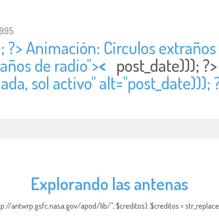
1995
; ?> Animación: Círculos extraños 
raños de radio">
<
post_date))); ?
ada, sol activo" alt="
post_date))); 
Explorando las antenas
http://antwrp.gsfc.nasa.gov/apod/lib/", $creditos); $creditos = str_replace (