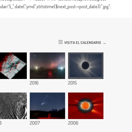
dar/S_".date("ymd",strtotime($next_post->post_date)).".jpg";
VISITA EL CALENDARIO
7
2016
2015
8
2007
2006