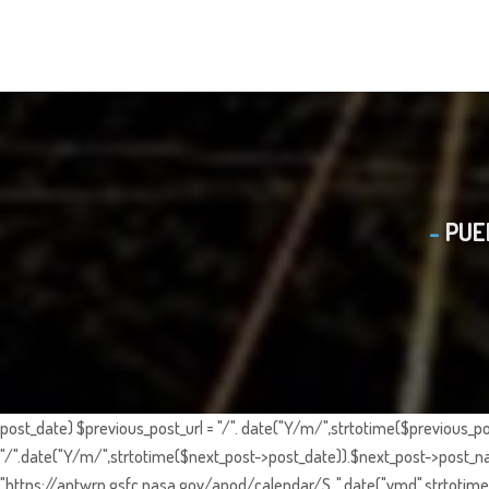
PUE
post_date) $previous_post_url = "/". date("Y/m/",strtotime($previous_po
"/".date("Y/m/",strtotime($next_post->post_date)).$next_post->post_nam
"https://antwrp.gsfc.nasa.gov/apod/calendar/S_".date("ymd",strtotime($