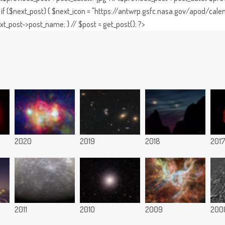
if ($next_post) { $next_icon = "https://antwrp.gsfc.nasa.gov/apod/calen
t_post->post_name; } // $post = get_post(); ?>
2020
2019
2018
201
2011
2010
2009
200