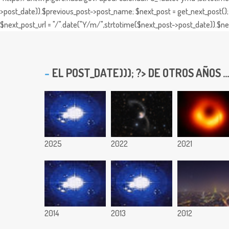
>post_date)).$previous_post->post_name; $next_post = get_next_post(); 
$next_post_url = "/".date("Y/m/",strtotime($next_post->post_date)).$nex
EL
POST_DATE))); ?> DE OTROS AÑOS ...
2025
2022
2021
2014
2013
2012