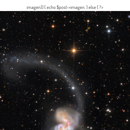
imagen)) { echo $post->imagen; } else { ?>