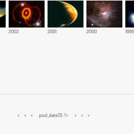
2002
2001
2000
199
< < <
post_date))); ?> > > >