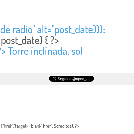
de radio" alt="
post_date)));
>
post_date) { ?>
?> Torre inclinada, sol
"href","target='_blank' href", $creditos); ?>