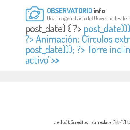
OBSERVATORIO
.info
Una imagen diaria del Universo desde 
post_date) { ?>
post_date)))
?> Animación: Círculos ext
post_date))); ?> Torre inclin
activo">
>
credits)); $creditos = str_replace ("lib/","