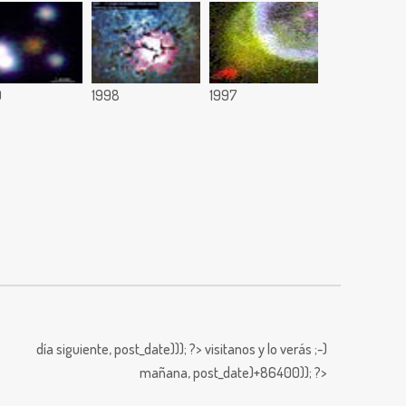
9
1998
1997
día siguiente,
post_date))); ?>
visitanos y lo verás ;-)
mañana,
post_date)+86400)); ?>