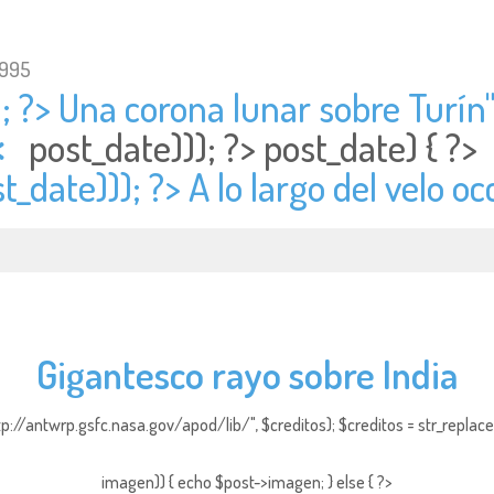
1995
; ?> Una corona lunar sobre Turín"
<
post_date))); ?>
post_date) { ?
t_date))); ?> A lo largo del velo oc
Gigantesco rayo sobre India
http://antwrp.gsfc.nasa.gov/apod/lib/", $creditos); $creditos = str_replace (
imagen)) { echo $post->imagen; } else { ?>