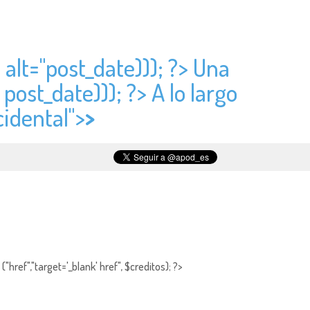
 alt="
post_date))); ?> Una
>
post_date))); ?> A lo largo
cidental">
>
"href","target='_blank' href", $creditos); ?>