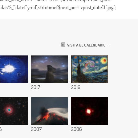
dar/S_".date("ymd",strtotime($next_post->post_date)).".jpg";
VISITA EL CALENDARIO
8
2017
2016
8
2007
2006