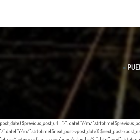
PUE
post_date) $previous_post_url = "/". date("Y/m/",strtotime($previous_po
"/".date("Y/m/",strtotime($next_post->post_date)).$next_post->post_nam
"https://antwrp.gsfc.nasa.gov/apod/calendar/S_".date("ymd",strtotime($