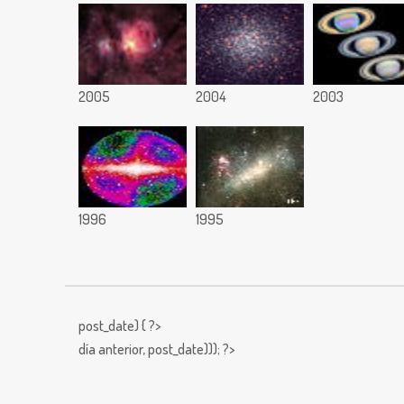
2005
2004
2003
1996
1995
post_date) { ?>
día anterior,
post_date))); ?>