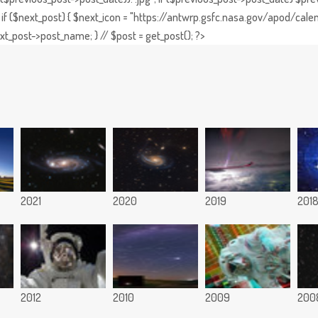
if ($next_post) { $next_icon = "https://antwrp.gsfc.nasa.gov/apod/calen
t_post->post_name; } // $post = get_post(); ?>
2021
2020
2019
201
2012
2010
2009
200