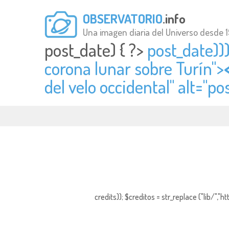
OBSERVATORIO
.info
Una imagen diaria del Universo desde 
post_date) { ?>
post_date)))
corona lunar sobre Turín">
del velo occidental" alt="
pos
credits)); $creditos = str_replace ("lib/","