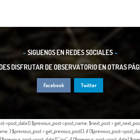
SIGUENOS EN REDES SOCIALES
DES DISFRUTAR DE OBSERVATORIO EN OTRAS PÁG
Facebook
Twitter
st->post_date)).$previous_post->post_name; $next_post = get_next_post()
e; } $previous_post = get_previous_post(); if ($previous_post->post_da
previous_post->post_date)).".jpg"; if ($previous_post->post_date) $prev