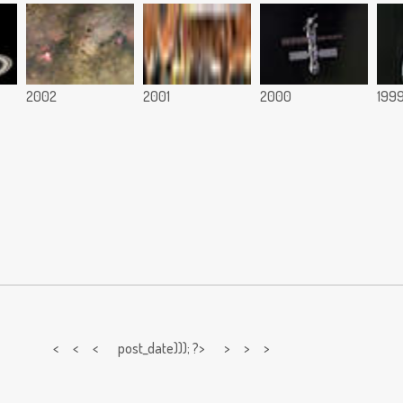
2002
2001
2000
199
< < <
post_date))); ?> > > >