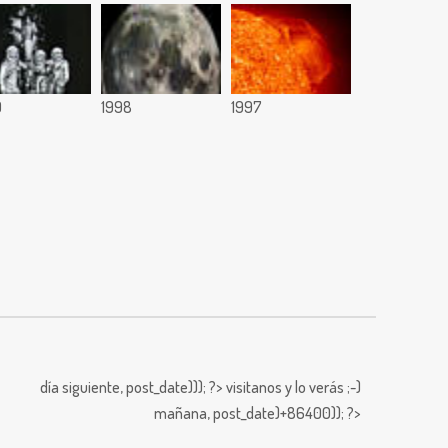
9
1998
1997
día siguiente,
post_date))); ?>
visitanos y lo verás ;-)
mañana,
post_date)+86400)); ?>