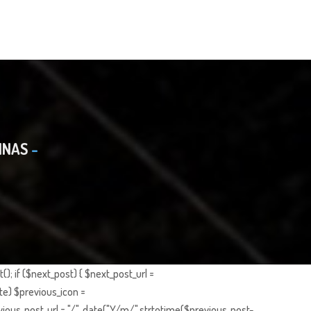
INAS
; if ($next_post) { $next_post_url =
te) $previous_icon =
ious_post_url = "/". date("Y/m/",strtotime($previous_post-