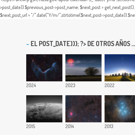
>post_date)).$previous_post->post_name; $next_post = get_next_post(); 
$next_post_url = "/".date("Y/m/",strtotime($next_post->post_date)).$nex
EL
POST_DATE))); ?> DE OTROS AÑOS ...
2024
2023
2022
2015
2014
2013