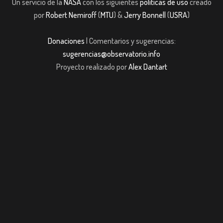
Un servicio de la
NASA
con los siguientes
políticas de uso
creado
por
Robert Nemiroff
(
MTU
) &
Jerry Bonnell
(
USRA
)
Donaciones
| Comentarios y sugerencias:
sugerencias@observatorio.info
Proyecto realizado por
Alex Dantart
 giriş
casibom giriş
Jojobet
casibom giriş