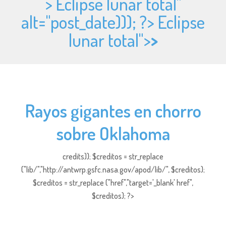
> Eclipse lunar total"
alt="
post_date))); ?> Eclipse
lunar total">
>
Rayos gigantes en chorro
sobre Oklahoma
credits)); $creditos = str_replace
("lib/","http://antwrp.gsfc.nasa.gov/apod/lib/", $creditos);
$creditos = str_replace ("href","target='_blank' href",
$creditos); ?>