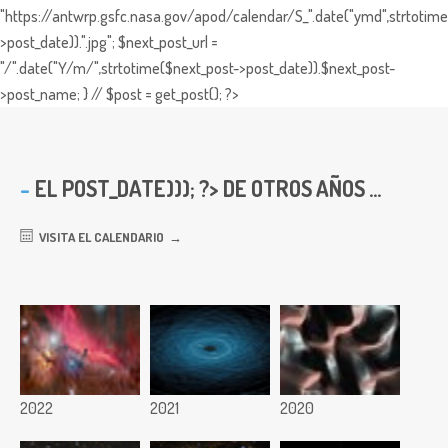
"https://antwrp.gsfc.nasa.gov/apod/calendar/S_".date("ymd",strtotime
>post_date)).".jpg"; $next_post_url =
"/".date("Y/m/",strtotime($next_post->post_date)).$next_post-
>post_name; } // $post = get_post(); ?>
EL
POST_DATE))); ?> DE OTROS AÑOS ...
VISITA EL CALENDARIO
2022
2021
2020