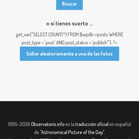
o si tienes suerte ...
get_var("SELECT COUNT(*) FROM $wpdb->posts WHERE
post_type = 'post' AND post_status = 'publish'"); ?>
Saltar aleatoriamente a una de las fotos
1995-2026
Observatorio.info
es la
traducción oficial
en español
de
"Astronomical Picture of the Day"
.