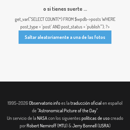
o si tienes suerte ...
get_var("SELECT COUNT(*) FROM $wpdb->posts WHERE
post_type = 'post' AND post_status = 'publish'"); ?>
Saltar aleatoriamente a una de las fotos
1995-2026
Observatorio.info
es la
traducción oficial
en español
de
"Astronomical Picture of the Day"
.
Un servicio de la
NASA
con los siguientes
políticas de uso
creado
por
Robert Nemiroff
(
MTU
) &
Jerry Bonnell
(
USRA
)