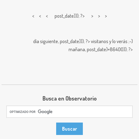
< < <
post_date))); ?> > > >
día siguiente,
post_date))); ?>
visitanos y lo verás ;-)
mañana,
post_date)+86400)); ?>
Busca en Observatorio