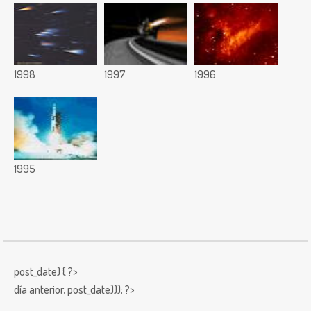
1998
1997
1996
1995
post_date) { ?>
día anterior,
post_date))); ?>