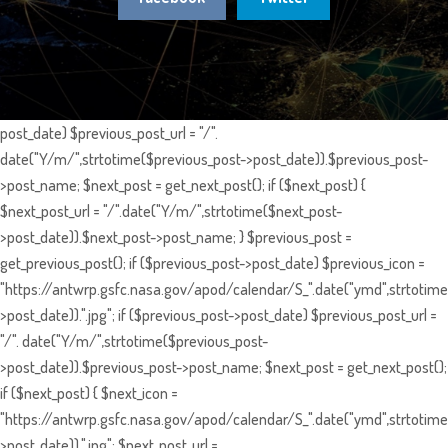
post_date) $previous_post_url = "/".
date("Y/m/",strtotime($previous_post->post_date)).$previous_post-
>post_name; $next_post = get_next_post(); if ($next_post) {
$next_post_url = "/".date("Y/m/",strtotime($next_post-
>post_date)).$next_post->post_name; } $previous_post =
get_previous_post(); if ($previous_post->post_date) $previous_icon =
"https://antwrp.gsfc.nasa.gov/apod/calendar/S_".date("ymd",strtotime
>post_date)).".jpg"; if ($previous_post->post_date) $previous_post_url =
"/". date("Y/m/",strtotime($previous_post-
>post_date)).$previous_post->post_name; $next_post = get_next_post();
if ($next_post) { $next_icon =
"https://antwrp.gsfc.nasa.gov/apod/calendar/S_".date("ymd",strtotime
>post_date)).".jpg"; $next_post_url =