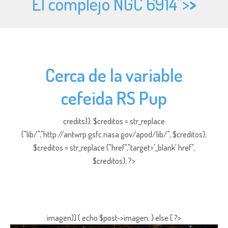
El complejo NGC 6914">
>
Cerca de la variable
cefeida RS Pup
credits)); $creditos = str_replace
("lib/","http://antwrp.gsfc.nasa.gov/apod/lib/", $creditos);
$creditos = str_replace ("href","target='_blank' href",
$creditos); ?>
imagen)) { echo $post->imagen; } else { ?>