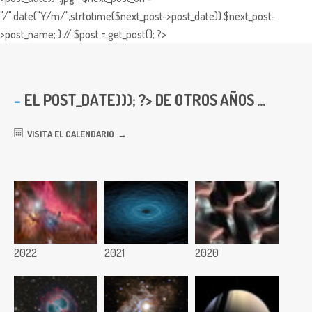
"/".date("Y/m/",strtotime($next_post->post_date)).$next_post-
>post_name; } // $post = get_post(); ?>
EL
POST_DATE))); ?> DE OTROS AÑOS ...
VISITA EL CALENDARIO
2022
2021
2020