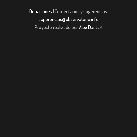
Donaciones
| Comentarios y sugerencias:
sugerencias@observatorio.info
Proyecto realizado por
Alex Dantart
bom giriş
casibom giriş
Jojobet
casibom giriş