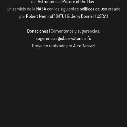
de
"Astronomical Picture of the Day"
.
Un servicio de la
NASA
con los siguientes
políticas de uso
creado
por
Robert Nemiroff
(
MTU
) &
Jerry Bonnell
(
USRA
)
Donaciones
| Comentarios y sugerencias:
sugerencias@observatorio.info
Proyecto realizado por
Alex Dantart
om giriş
casibom giriş
Jojobet
casibom giriş