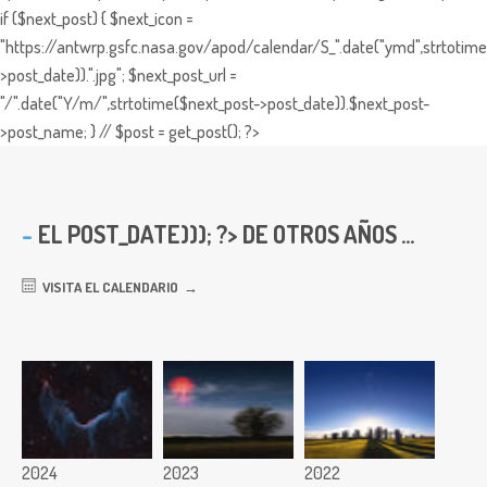
if ($next_post) { $next_icon =
"https://antwrp.gsfc.nasa.gov/apod/calendar/S_".date("ymd",strtotime
>post_date)).".jpg"; $next_post_url =
"/".date("Y/m/",strtotime($next_post->post_date)).$next_post-
>post_name; } // $post = get_post(); ?>
EL
POST_DATE))); ?> DE OTROS AÑOS ...
VISITA EL CALENDARIO
2024
2023
2022