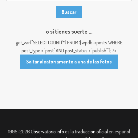
o si tienes suerte ...
get_var("SELECT COUNT(*) FROM $wpdb->posts WHERE
post_type = 'post' AND post_status = 'publish'"); ?>
Saltar aleatoriamente a una de las fotos
1995-2026
Observatorio.info
es la
traducción oficial
en español