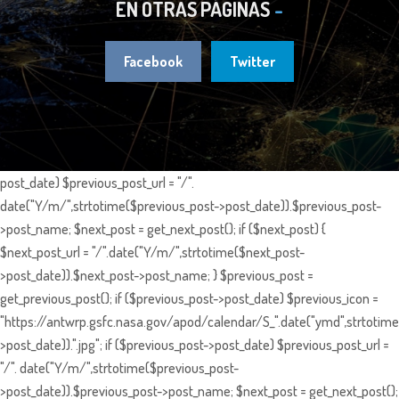
EN OTRAS PÁGINAS
Facebook
Twitter
post_date) $previous_post_url = "/".
date("Y/m/",strtotime($previous_post->post_date)).$previous_post-
>post_name; $next_post = get_next_post(); if ($next_post) {
$next_post_url = "/".date("Y/m/",strtotime($next_post-
>post_date)).$next_post->post_name; } $previous_post =
get_previous_post(); if ($previous_post->post_date) $previous_icon =
"https://antwrp.gsfc.nasa.gov/apod/calendar/S_".date("ymd",strtotime
>post_date)).".jpg"; if ($previous_post->post_date) $previous_post_url =
"/". date("Y/m/",strtotime($previous_post-
>post_date)).$previous_post->post_name; $next_post = get_next_post();