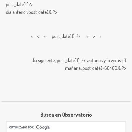
post_date) { ?>
día anterior,
post_date))); ?>
< < <
post_date))); ?> > > >
día siguiente,
post_date))); ?>
visitanos y lo verás ;-)
mañana,
post_date)+86400)); ?>
Busca en Observatorio