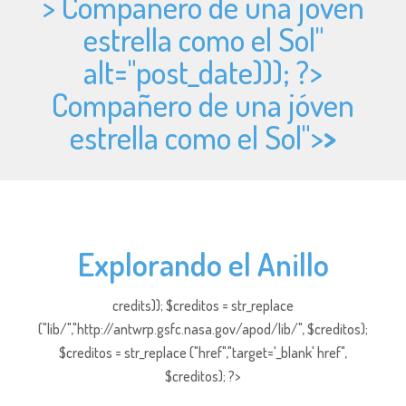
> Compañero de una jóven
estrella como el Sol"
alt="
post_date))); ?>
Compañero de una jóven
estrella como el Sol">
>
Explorando el Anillo
credits)); $creditos = str_replace
("lib/","http://antwrp.gsfc.nasa.gov/apod/lib/", $creditos);
$creditos = str_replace ("href","target='_blank' href",
$creditos); ?>