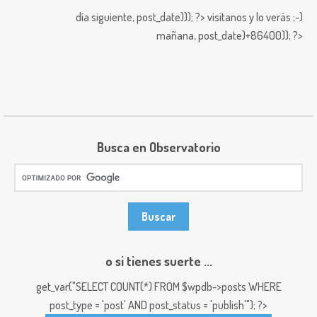
día siguiente,
post_date))); ?>
visitanos y lo verás ;-)
mañana,
post_date)+86400)); ?>
Busca en Observatorio
o si tienes suerte ...
get_var("SELECT COUNT(*) FROM $wpdb->posts WHERE
post_type = 'post' AND post_status = 'publish'"); ?>