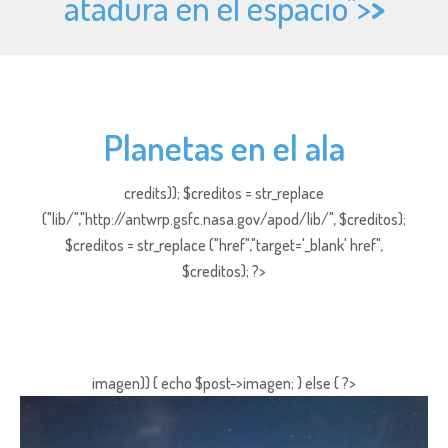
atadura en el espacio">
>
Planetas en el ala
credits)); $creditos = str_replace
("lib/","http://antwrp.gsfc.nasa.gov/apod/lib/", $creditos);
$creditos = str_replace ("href","target='_blank' href",
$creditos); ?>
imagen)) { echo $post->imagen; } else { ?>