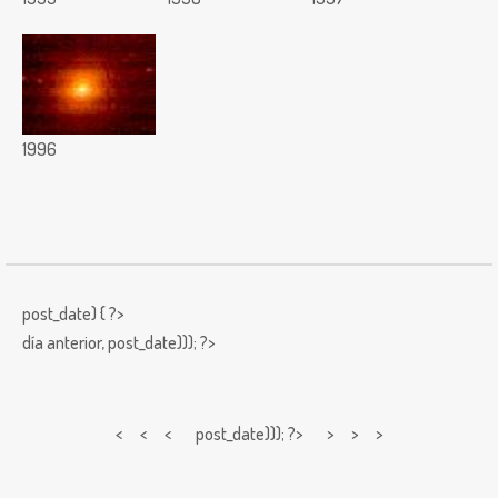
1996
post_date) { ?>
día anterior,
post_date))); ?>
< < <
post_date))); ?> > > >