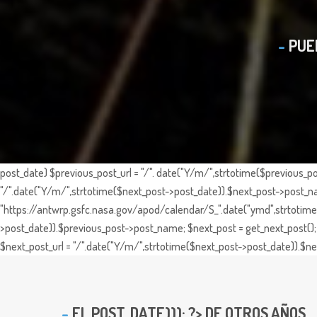
PUE
post_date) $previous_post_url = "/". date("Y/m/",strtotime($previous_po
"/".date("Y/m/",strtotime($next_post->post_date)).$next_post->post_nam
"https://antwrp.gsfc.nasa.gov/apod/calendar/S_".date("ymd",strtotime($
>post_date)).$previous_post->post_name; $next_post = get_next_post(); 
$next_post_url = "/".date("Y/m/",strtotime($next_post->post_date)).$nex
EL
POST_DATE))); ?> DE OTROS AÑOS ...