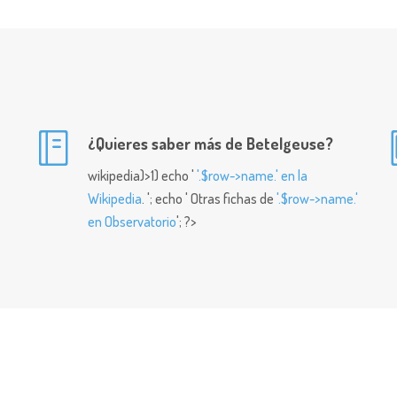
¿Quieres saber más de Betelgeuse?
wikipedia)>1) echo '
'.$row->name.' en la
Wikipedia
. '; echo ' Otras fichas de
'.$row->name.'
en Observatorio
'; ?>