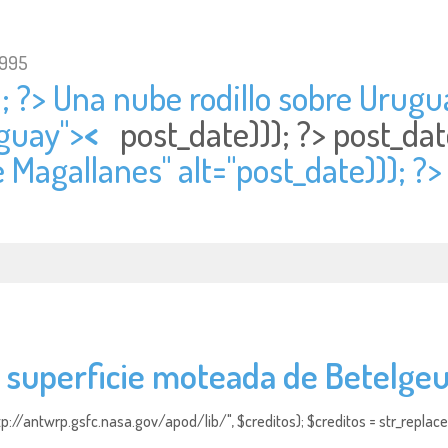
1995
; ?> Una nube rodillo sobre Urugua
uguay">
<
post_date))); ?>
post_dat
 Magallanes" alt="
post_date))); ?>
 superficie moteada de Betelge
http://antwrp.gsfc.nasa.gov/apod/lib/", $creditos); $creditos = str_replace (