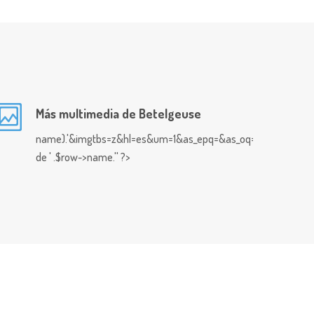
Más multimedia de Betelgeuse
name).'&imgtbs=z&hl=es&um=1&as_epq=&as_oq=&as_eq=&imgty
de ' .$row->name.'' ?>