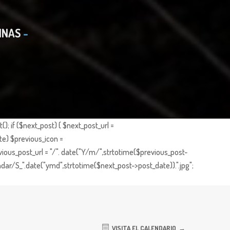
INAS
; if ($next_post) { $next_post_url =
te) $previous_icon =
ious_post_url = "/". date("Y/m/",strtotime($previous_post-
dar/S_".date("ymd",strtotime($next_post->post_date)).".jpg";
VISITA EL CALENDARIO