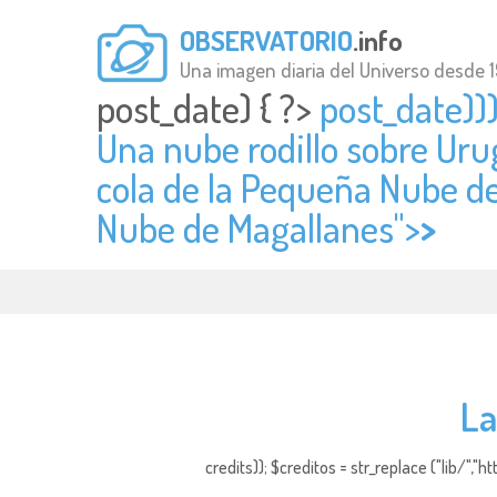
OBSERVATORIO
.info
Una imagen diaria del Universo desde 
post_date) { ?>
post_date)))
Una nube rodillo sobre Ur
cola de la Pequeña Nube de
Nube de Magallanes">
>
La
credits)); $creditos = str_replace ("lib/","