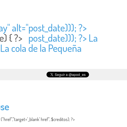
y" alt="
post_date))); ?>
e) { ?>
post_date))); ?> La
 La cola de la Pequeña
use
"href","target='_blank' href", $creditos); ?>