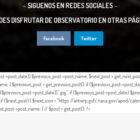
SIGUENOS EN REDES SOCIALES
DES DISFRUTAR DE OBSERVATORIO EN OTRAS PÁG
Facebook
Twitter
st->post_date)).$previous_post->post_name; $next_post = get_next_post()
e; } $previous_post = get_previous_post(); if ($previous_post->post_da
previous_post->post_date)).".jpg"; if ($previous_post->post_date) $prev
if ($next_post) { $next_icon = "https://antwrp.gsfc.nasa.gov/apod/calen
t_post->post_name; } // $post = get_post(); ?>