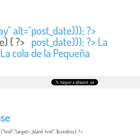
y" alt="
post_date))); ?>
e) { ?>
post_date))); ?> La
 La cola de la Pequeña
use
"href","target='_blank' href", $creditos); ?>