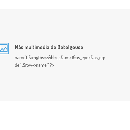
Más multimedia de Betelgeuse
name).'&imgtbs=z&hl=es&um=1&as_epq=&as_oq=&as_eq=&imgty
de ' .$row->name.'' ?>