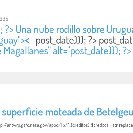
1995
; ?> Una nube rodillo sobre Urugua
uguay">
<
post_date))); ?>
post_dat
 Magallanes" alt="
post_date))); ?>
 superficie moteada de Betelge
http://antwrp.gsfc.nasa.gov/apod/lib/", $creditos); $creditos = str_replace (