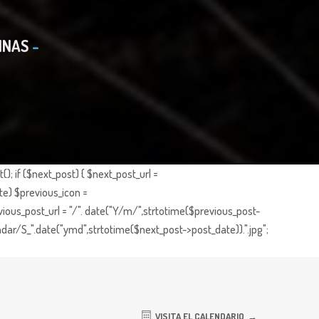
INAS
; if ($next_post) { $next_post_url =
te) $previous_icon =
ious_post_url = "/". date("Y/m/",strtotime($previous_post-
dar/S_".date("ymd",strtotime($next_post->post_date)).".jpg";
VISITA EL CALENDARIO