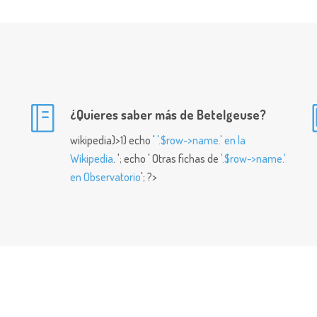
¿Quieres saber más de Betelgeuse?
wikipedia)>1) echo '
'.$row->name.' en la
Wikipedia
. '; echo ' Otras fichas de
'.$row->name.'
en Observatorio
'; ?>