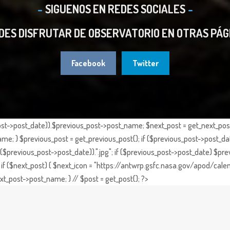
SIGUENOS EN REDES SOCIALES
DES DISFRUTAR DE OBSERVATORIO EN OTRAS PÁG
Facebook
Twitter
st->post_date)).$previous_post->post_name; $next_post = get_next_post()
e; } $previous_post = get_previous_post(); if ($previous_post->post_da
previous_post->post_date)).".jpg"; if ($previous_post->post_date) $prev
if ($next_post) { $next_icon = "https://antwrp.gsfc.nasa.gov/apod/calen
t_post->post_name; } // $post = get_post(); ?>