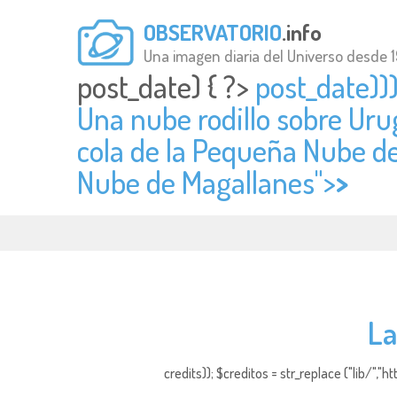
OBSERVATORIO
.info
Una imagen diaria del Universo desde 
post_date) { ?>
post_date)))
Una nube rodillo sobre Ur
cola de la Pequeña Nube de
Nube de Magallanes">
>
La
credits)); $creditos = str_replace ("lib/","