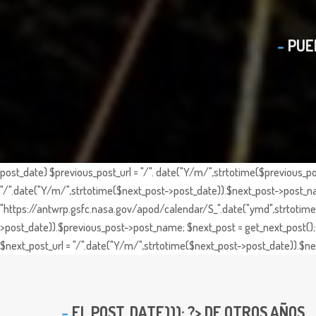
PUE
post_date) $previous_post_url = "/". date("Y/m/",strtotime($previous_po
"/".date("Y/m/",strtotime($next_post->post_date)).$next_post->post_nam
"https://antwrp.gsfc.nasa.gov/apod/calendar/S_".date("ymd",strtotime($
>post_date)).$previous_post->post_name; $next_post = get_next_post(); 
$next_post_url = "/".date("Y/m/",strtotime($next_post->post_date)).$nex
EL
POST_DATE))); ?> DE OTROS AÑOS ...