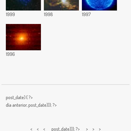
1999
1998
1997
1996
post_date) { ?>
día anterior,
post_date))); ?>
< < <
post_date))); ?> > > >