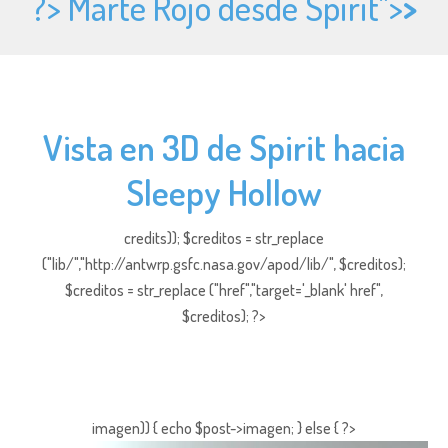
?> Marte Rojo desde Spirit">
>
Vista en 3D de Spirit hacia
Sleepy Hollow
credits)); $creditos = str_replace
("lib/","http://antwrp.gsfc.nasa.gov/apod/lib/", $creditos);
$creditos = str_replace ("href","target='_blank' href",
$creditos); ?>
imagen)) { echo $post->imagen; } else { ?>