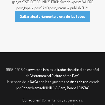
get_var("SELECT COUNT(*) FROM $wpdb->posts WHERE
post_type = 'post' AND post_status = 'publish'"); ?>
Saltar aleatoriamente a una de las fotos
1995-2026
Observatorio.info
es la
traducción oficial
en español
de
"Astronomical Picture of the Day"
.
Un servicio de la
NASA
con los siguientes
políticas de uso
creado
por
Robert Nemiroff
(
MTU
) &
Jerry Bonnell
(
USRA
)
Donaciones
| Comentarios y sugerencias: