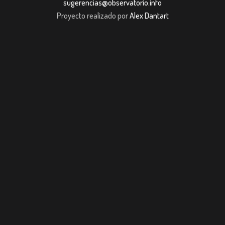
sugerencias@observatorio.info
Proyecto realizado por
Alex Dantart
iş
Jojobet
casibom giriş
Jojobet