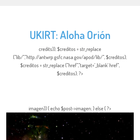
UKIRT: Aloha Orión
credits)); $creditos = str_replace
("lib/","http://antwrp.gsfc.nasa.gov/apod/lib/", $creditos);
$creditos = str_replace ("href","target='_blank' href",
$creditos); ?>
imagen)) { echo $post->imagen; } else { ?>