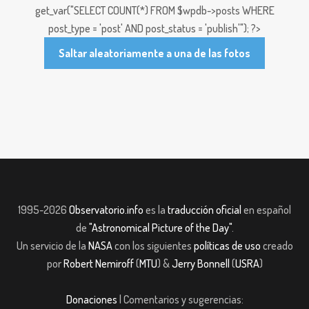
get_var("SELECT COUNT(*) FROM $wpdb->posts WHERE
post_type = 'post' AND post_status = 'publish'"); ?>
Saltar aleatoriamente a una de las fotos
1995-2026
Observatorio.info
es la
traducción oficial
en español
de
"Astronomical Picture of the Day"
.
Un servicio de la
NASA
con los siguientes
políticas de uso
creado
por
Robert Nemiroff
(
MTU
) &
Jerry Bonnell
(
USRA
)
Donaciones
| Comentarios y sugerencias: