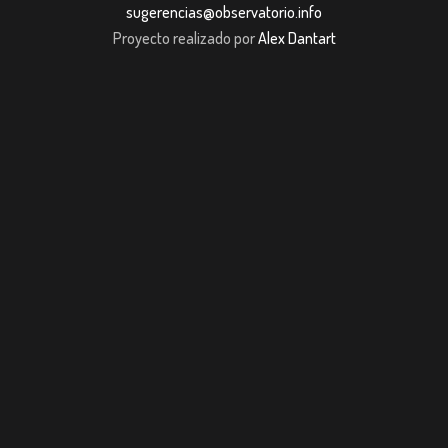
sugerencias@observatorio.info
Proyecto realizado por
Alex Dantart
iş
casibom giriş
casibom giriş
Jojobet
casibom giriş