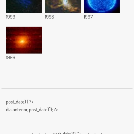
1999
1998
1997
1996
post_date) { ?>
día anterior,
post_date))); ?>
< < <
post_date))); ?> > > >