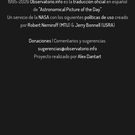
1995-2026
Observatorio.info
es la
traducción oficial
en español
de
"Astronomical Picture of the Day"
.
Un servicio de la
NASA
con los siguientes
políticas de uso
creado
por
Robert Nemiroff
(
MTU
) &
Jerry Bonnell
(
USRA
)
Donaciones
| Comentarios y sugerencias:
sugerencias@observatorio.info
Proyecto realizado por
Alex Dantart
abet
Casibom