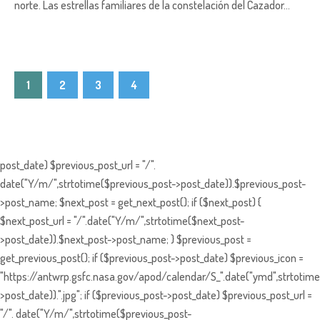
norte. Las estrellas familiares de la constelación del Cazador…
1
2
3
4
post_date) $previous_post_url = "/".
date("Y/m/",strtotime($previous_post->post_date)).$previous_post-
>post_name; $next_post = get_next_post(); if ($next_post) {
$next_post_url = "/".date("Y/m/",strtotime($next_post-
>post_date)).$next_post->post_name; } $previous_post =
get_previous_post(); if ($previous_post->post_date) $previous_icon =
"https://antwrp.gsfc.nasa.gov/apod/calendar/S_".date("ymd",strtotime
>post_date)).".jpg"; if ($previous_post->post_date) $previous_post_url =
"/". date("Y/m/",strtotime($previous_post-