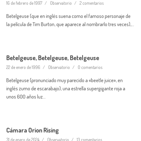
16 de febrero de 1997
Observatorio
2 comentarios
Betelgeuse (que en inglés suena como el famoso personaje de
la película de Tim Burton, que aparece al nombrarlo tres veces),…
Betelgeuse, Betelgeuse, Betelgeuse
22 de enero de 1996
Observatorio
0 comentarios
Betelgeuse (pronunciado muy parecido a «beetle juice», en
inglés zumo de escarabajo), una estrella supergigante roja a
unos 600 años luz…
Cámara Orion Rising
31 de enero de 2024
Observatorio
13 comentarios