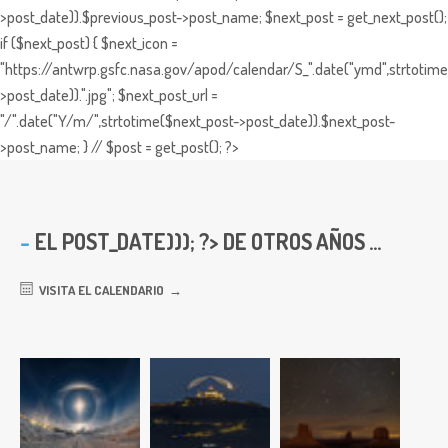
>post_date)).$previous_post->post_name; $next_post = get_next_post();
if ($next_post) { $next_icon =
"https://antwrp.gsfc.nasa.gov/apod/calendar/S_".date("ymd",strtotime
>post_date)).".jpg"; $next_post_url =
"/".date("Y/m/",strtotime($next_post->post_date)).$next_post-
>post_name; } // $post = get_post(); ?>
EL
POST_DATE))); ?> DE OTROS AÑOS ...
VISITA EL CALENDARIO