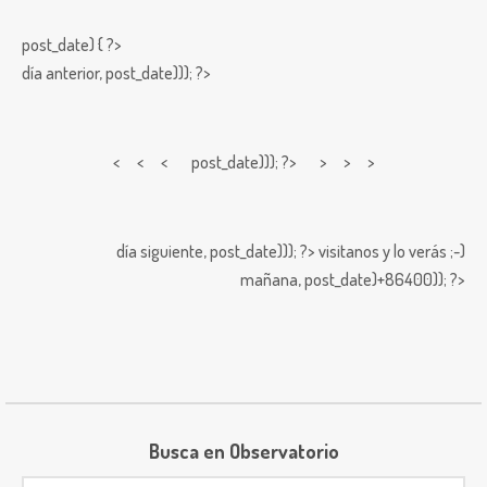
post_date) { ?>
día anterior,
post_date))); ?>
< < <
post_date))); ?> > > >
día siguiente,
post_date))); ?>
visitanos y lo verás ;-)
mañana,
post_date)+86400)); ?>
Busca en Observatorio