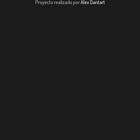
Proyecto realizado por
Alex Dantart
pashabet
Casibom