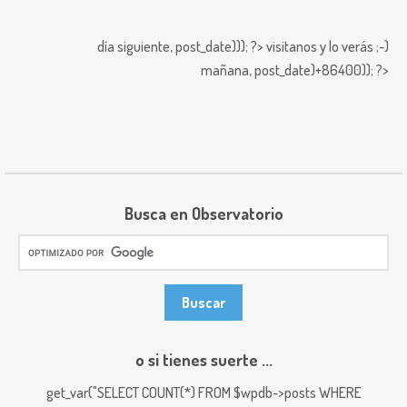
día siguiente,
post_date))); ?>
visitanos y lo verás ;-)
mañana,
post_date)+86400)); ?>
Busca en Observatorio
o si tienes suerte ...
get_var("SELECT COUNT(*) FROM $wpdb->posts WHERE