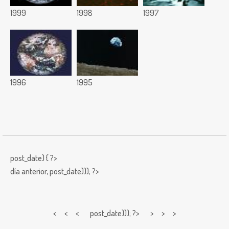
1999
1998
1997
1996
1995
post_date) { ?>
día anterior,
post_date))); ?>
< < <
post_date))); ?> > > >