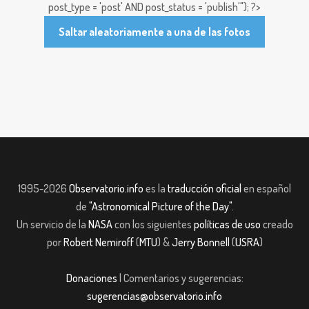
post_type = 'post' AND post_status = 'publish'"); ?>
Saltar aleatoriamente a una de las fotos
1995-2026
Observatorio.info
es la
traducción oficial
en español
de
"Astronomical Picture of the Day"
.
Un servicio de la
NASA
con los siguientes
políticas de uso
creado
por
Robert Nemiroff
(
MTU
) &
Jerry Bonnell
(
USRA
)
Donaciones
| Comentarios y sugerencias:
sugerencias@observatorio.info