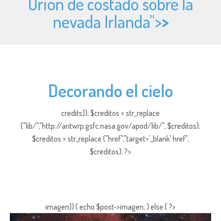
Orión de costado sobre la
nevada Irlanda">
>
Decorando el cielo
credits)); $creditos = str_replace
("lib/","http://antwrp.gsfc.nasa.gov/apod/lib/", $creditos);
$creditos = str_replace ("href","target='_blank' href",
$creditos); ?>
imagen)) { echo $post->imagen; } else { ?>