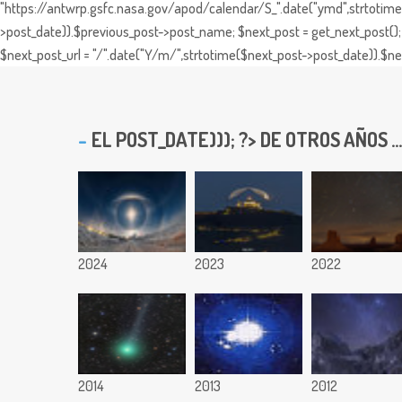
"https://antwrp.gsfc.nasa.gov/apod/calendar/S_".date("ymd",strtotime($
>post_date)).$previous_post->post_name; $next_post = get_next_post(); 
$next_post_url = "/".date("Y/m/",strtotime($next_post->post_date)).$nex
EL
POST_DATE))); ?> DE OTROS AÑOS ...
2024
2023
2022
2014
2013
2012