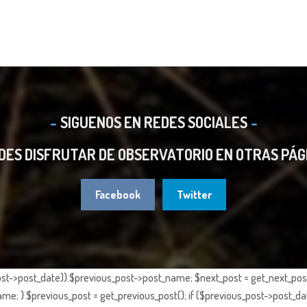
SIGUENOS EN REDES SOCIALES
DES DISFRUTAR DE OBSERVATORIO EN OTRAS PÁG
Facebook
Twitter
st->post_date)).$previous_post->post_name; $next_post = get_next_post()
e; } $previous_post = get_previous_post(); if ($previous_post->post_da