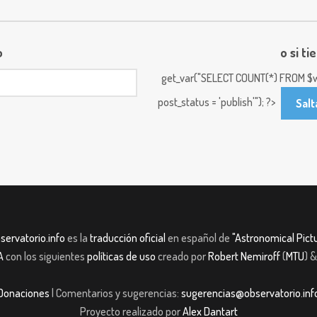
o
o si ti
get_var("SELECT COUNT(*) FROM $w
post_status = 'publish'"); ?>
Salt
servatorio.info
es la
traducción oficial
en español de
"Astronomical Pictu
A
con los siguientes
políticas de uso
creado por
Robert Nemiroff
(
MTU
) 
Donaciones
| Comentarios y sugerencias:
sugerencias@observatorio.inf
Proyecto realizado por
Alex Dantart