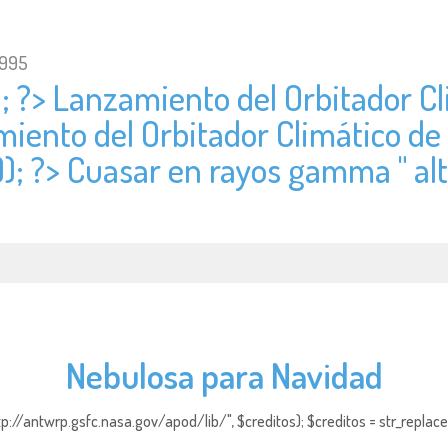
1995
); ?> Lanzamiento del Orbitador Cl
miento del Orbitador Climático de
)); ?> Cuasar en rayos gamma " alt
Nebulosa para Navidad
http://antwrp.gsfc.nasa.gov/apod/lib/", $creditos); $creditos = str_replace (