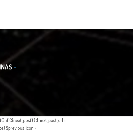
INAS
; if ($next_post) { $next_post_url =
te) $previous_icon =