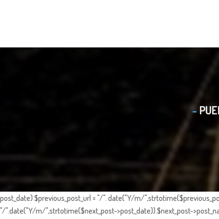
PUE
post_date) $previous_post_url = "/". date("Y/m/",strtotime($previous_po
"/".date("Y/m/",strtotime($next_post->post_date)).$next_post->post_nam