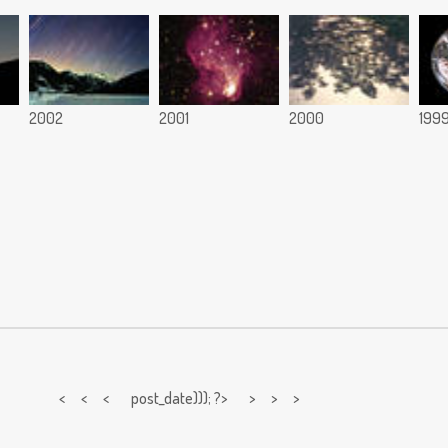
2002
2001
2000
199
< < <
post_date))); ?> > > >