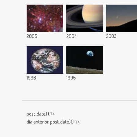
2005
2004
2003
1996
1995
post_date) { ?>
día anterior,
post_date))); ?>