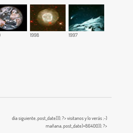
9
1998
1997
día siguiente,
post_date))); ?>
visitanos y lo verás ;-)
mañana,
post_date)+86400)); ?>