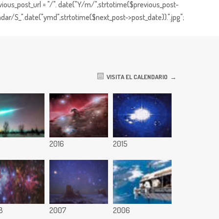
ious_post_url = "/". date("Y/m/",strtotime($previous_post-
dar/S_".date("ymd",strtotime($next_post->post_date)).".jpg";
VISITA EL CALENDARIO
7
2016
2015
8
2007
2006