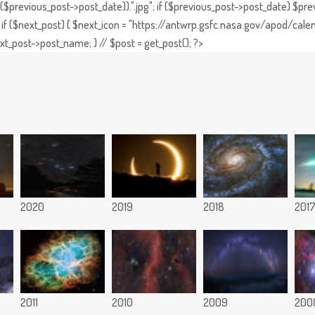
previous_post->post_date)).".jpg"; if ($previous_post->post_date) $prev
if ($next_post) { $next_icon = "https://antwrp.gsfc.nasa.gov/apod/calen
t_post->post_name; } // $post = get_post(); ?>
2020
2019
2018
201
2011
2010
2009
200