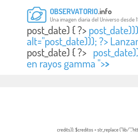
OBSERVATORIO
.info
Una imagen diaria del Universo desde 
post_date) { ?>
post_date))
alt="
post_date))); ?> Lanza
post_date) { ?>
post_date)
en rayos gamma ">
>
credits)); $creditos = str_replace ("lib/","