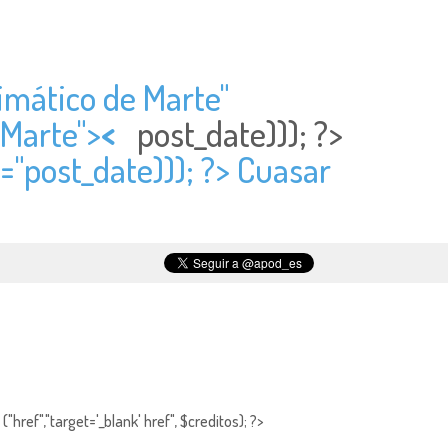
imático de Marte"
 Marte">
<
post_date))); ?>
="
post_date))); ?> Cuasar
"href","target='_blank' href", $creditos); ?>