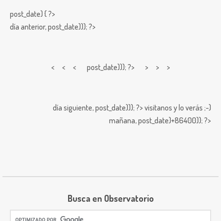
post_date) { ?>
día anterior,
post_date))); ?>
< < <
post_date))); ?> > > >
día siguiente,
post_date))); ?>
visitanos y lo verás ;-)
mañana,
post_date)+86400)); ?>
Busca en Observatorio