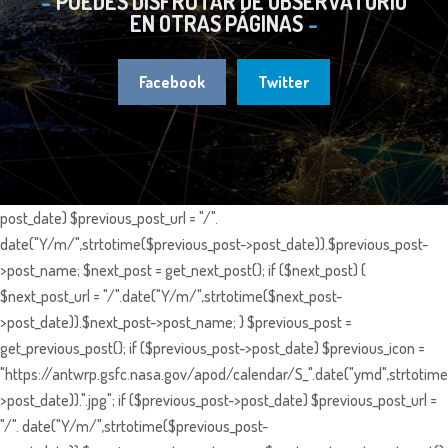
PUEDES DISFRUTAR DE OBSERVATORIO
EN OTRAS PÁGINAS
Facebook
Twitter
post_date) $previous_post_url = "/".
date("Y/m/",strtotime($previous_post->post_date)).$previous_post-
>post_name; $next_post = get_next_post(); if ($next_post) {
$next_post_url = "/".date("Y/m/",strtotime($next_post-
>post_date)).$next_post->post_name; } $previous_post =
get_previous_post(); if ($previous_post->post_date) $previous_icon =
"https://antwrp.gsfc.nasa.gov/apod/calendar/S_".date("ymd",strtotime
>post_date)).".jpg"; if ($previous_post->post_date) $previous_post_url =
"/". date("Y/m/",strtotime($previous_post-