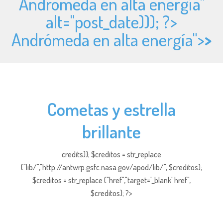
Andrómeda en alta energía"
alt="
post_date))); ?>
Andrómeda en alta energía">
>
Cometas y estrella
brillante
credits)); $creditos = str_replace
("lib/","http://antwrp.gsfc.nasa.gov/apod/lib/", $creditos);
$creditos = str_replace ("href","target='_blank' href",
$creditos); ?>