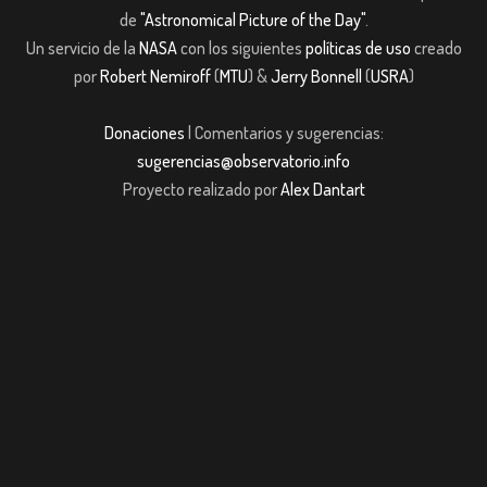
de
"Astronomical Picture of the Day"
.
Un servicio de la
NASA
con los siguientes
políticas de uso
creado
por
Robert Nemiroff
(
MTU
) &
Jerry Bonnell
(
USRA
)
Donaciones
| Comentarios y sugerencias:
sugerencias@observatorio.info
Proyecto realizado por
Alex Dantart
shabet
Casibom