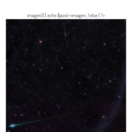
imagen)) { echo $post->imagen; } else { ?>