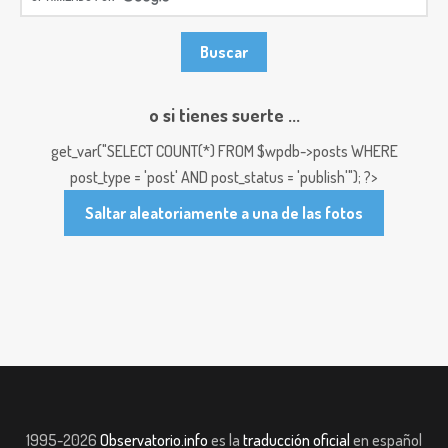
o si tienes suerte ...
get_var("SELECT COUNT(*) FROM $wpdb->posts WHERE
post_type = 'post' AND post_status = 'publish'"); ?>
Saltar aleatoriamente a una de las fotos
1995-2026
Observatorio.info
es la
traducción oficial
en español