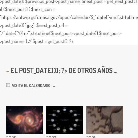
>post_date)).$previous_post->post_name; $next_post = get_next_post();
if ($next_post) { $next_icon =
"https://antwrp.gsfc.nasa.gov/apod/calendar/S_".date("ymd",strtotime
>post_date)).".jpg"; $next_post_url =
"/".date("Y/m/",strtotime($next_post->post_date)).$next_post-
>post_name; } // $post = get_post(); ?>
EL
POST_DATE))); ?> DE OTROS AÑOS ...
VISITA EL CALENDARIO
2025
2023
2021