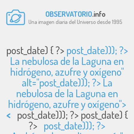
OBSERVATORIO
.info
Una imagen diaria del Universo desde 1995
post_date) { ?>
post_date))); ?>
La nebulosa de la Laguna en
hidrógeno, azufre y oxígeno"
alt="
post_date))); ?> La
nebulosa de la Laguna en
hidrógeno, azufre y oxígeno">
<
post_date))); ?>
post_date) {
?>
post_date))); ?>