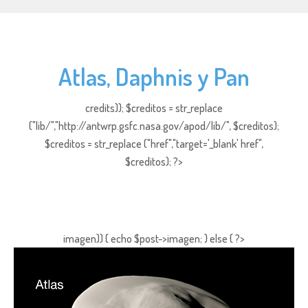
Atlas, Daphnis y Pan
credits)); $creditos = str_replace
("lib/","http://antwrp.gsfc.nasa.gov/apod/lib/", $creditos);
$creditos = str_replace ("href","target='_blank' href",
$creditos); ?>
imagen)) { echo $post->imagen; } else { ?>