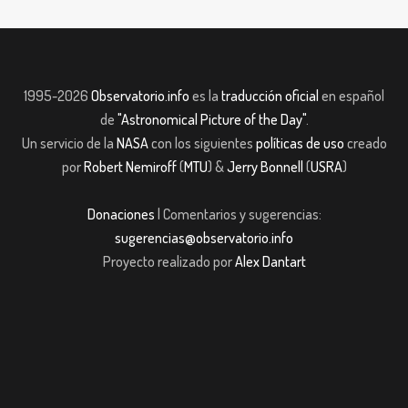
1995-2026
Observatorio.info
es la
traducción oficial
en español
de
"Astronomical Picture of the Day"
.
Un servicio de la
NASA
con los siguientes
políticas de uso
creado
por
Robert Nemiroff
(
MTU
) &
Jerry Bonnell
(
USRA
)
Donaciones
| Comentarios y sugerencias:
sugerencias@observatorio.info
Proyecto realizado por
Alex Dantart
m giriş
casibom giriş
Jojobet
casibom giriş