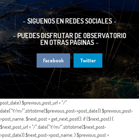
SIGUENOS EN REDES SOCIALES
PUEDES DISFRUTAR DE OBSERVATORIO
EN OTRAS PÁGINAS
Facebook
Twitter
post_date) $previous_post_url = "/".
date("Y/m/",strtotime($previous_post->post_date)).$previous_post-
>post_name; $next_post = get_next_post(); if ($next_post) {
$next_post_url = "/".date("Y/m/",strtotime($next_post-
>post_date)).$next_post->post_name; } $previous_post =