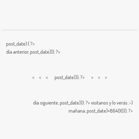
post_date) { ?>
día anterior,
post_date))); ?>
< < <
post_date))); ?> > > >
día siguiente,
post_date))); ?>
visitanos y lo verás ;-)
mañana,
post_date)+86400)); ?>