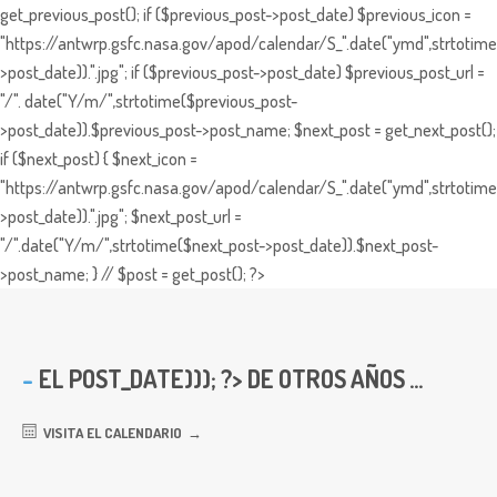
get_previous_post(); if ($previous_post->post_date) $previous_icon =
"https://antwrp.gsfc.nasa.gov/apod/calendar/S_".date("ymd",strtotime
>post_date)).".jpg"; if ($previous_post->post_date) $previous_post_url =
"/". date("Y/m/",strtotime($previous_post-
>post_date)).$previous_post->post_name; $next_post = get_next_post();
if ($next_post) { $next_icon =
"https://antwrp.gsfc.nasa.gov/apod/calendar/S_".date("ymd",strtotime
>post_date)).".jpg"; $next_post_url =
"/".date("Y/m/",strtotime($next_post->post_date)).$next_post-
>post_name; } // $post = get_post(); ?>
EL
POST_DATE))); ?> DE OTROS AÑOS ...
VISITA EL CALENDARIO