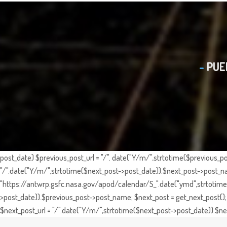
PUE
post_date) $previous_post_url = "/". date("Y/m/",strtotime($previous_po
"/".date("Y/m/",strtotime($next_post->post_date)).$next_post->post_nam
"https://antwrp.gsfc.nasa.gov/apod/calendar/S_".date("ymd",strtotime($
>post_date)).$previous_post->post_name; $next_post = get_next_post(); 
$next_post_url = "/".date("Y/m/",strtotime($next_post->post_date)).$nex