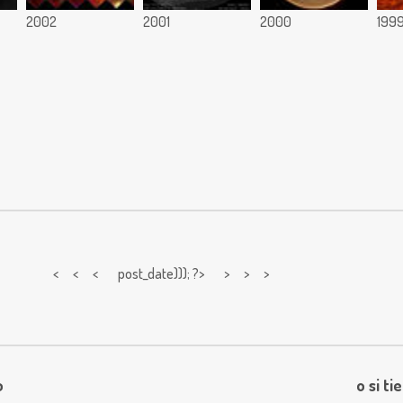
2002
2001
2000
199
< < <
post_date))); ?> > > >
o
o si ti