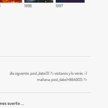
9
1998
1997
día siguiente,
post_date))); ?>
visitanos y lo verás ;-)
mañana,
post_date)+86400)); ?>
enes suerte ...