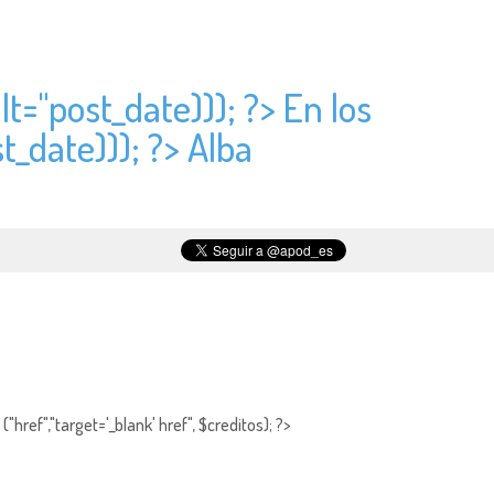
lt="
post_date))); ?> En los
t_date))); ?> Alba
"href","target='_blank' href", $creditos); ?>