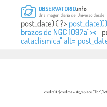
OBSERVATORIO
.info
Una imagen diaria del Universo desde 
post_date) { ?>
post_date)))
brazos de NGC 1097a">
<
p
cataclísmica" alt="
post_date
credits)); $creditos = str_replace ("lib/","