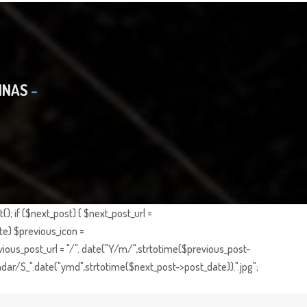
INAS
; if ($next_post) { $next_post_url =
te) $previous_icon =
ious_post_url = "/". date("Y/m/",strtotime($previous_post-
dar/S_".date("ymd",strtotime($next_post->post_date)).".jpg";