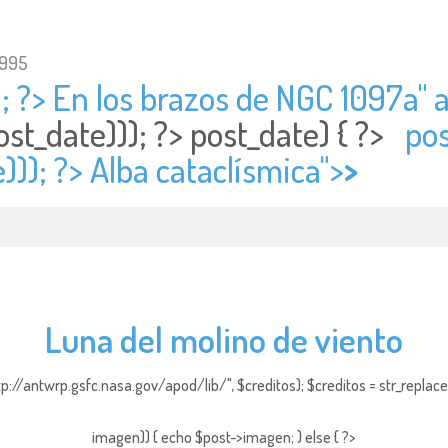
1995
; ?> En los brazos de NGC 1097a" a
ost_date))); ?>
post_date) { ?>
pos
))); ?> Alba cataclísmica">
>
Luna del molino de viento
http://antwrp.gsfc.nasa.gov/apod/lib/", $creditos); $creditos = str_replace (
imagen)) { echo $post->imagen; } else { ?>