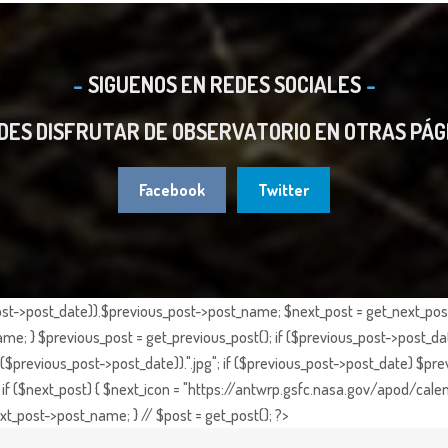
SIGUENOS EN REDES SOCIALES
DES DISFRUTAR DE OBSERVATORIO EN OTRAS PÁG
Facebook
Twitter
st->post_date)).$previous_post->post_name; $next_post = get_next_post()
e; } $previous_post = get_previous_post(); if ($previous_post->post_da
previous_post->post_date)).".jpg"; if ($previous_post->post_date) $prev
if ($next_post) { $next_icon = "https://antwrp.gsfc.nasa.gov/apod/calen
t_post->post_name; } // $post = get_post(); ?>