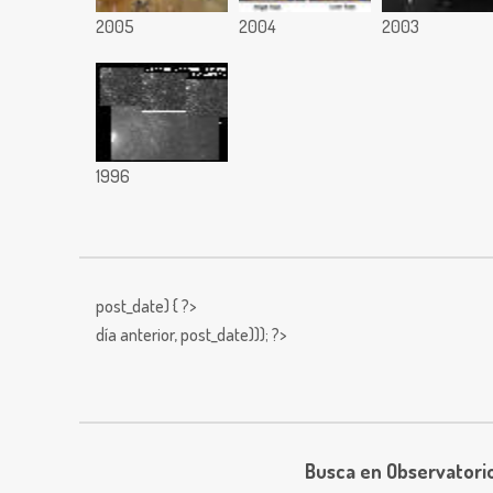
2005
2004
2003
1996
post_date) { ?>
día anterior,
post_date))); ?>
Busca en Observatori