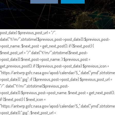
post_date) $previous_post_url = "/".
date("Y/m/",strtotime($previous_post->post_date)).$previous_post-
>post_name; $next_post = get_next_post(); if ($next_post) {
$next_post_url = "/".date("Y/m/",strtotime($next_post-
>post_date)).$next_post->post_name; } $previous_post =
get_previous_post(); if ($previous_post->post_date) $previous_icon =
"https://antwrp.gsfc.nasa.gov/apod/calendar/S_".date("ymd",strtotime
>post_date)).".jpg"; if ($previous_post->post_date) $previous_post_url =
"/". date("Y/m/",strtotime($previous_post-
>post_date)).$previous_post->post_name; $next_post = get_next_post();
if ($next_post) { $next_icon =
"https://antwrp.gsfc.nasa.gov/apod/calendar/S_".date("ymd",strtotime
>post_date)).".jpg"; $next_post_url =