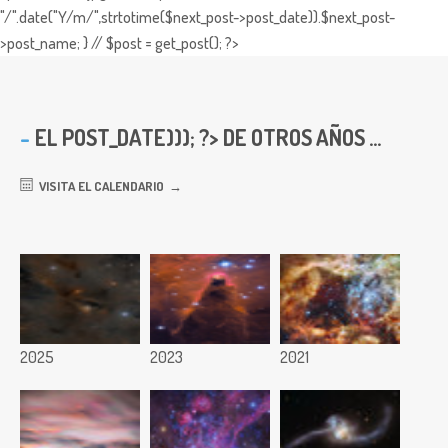
"/".date("Y/m/",strtotime($next_post->post_date)).$next_post-
>post_name; } // $post = get_post(); ?>
EL
POST_DATE))); ?> DE OTROS AÑOS ...
VISITA EL CALENDARIO
2025
2023
2021