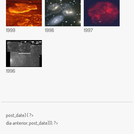
1999
1998
1997
1996
post_date) { ?>
día anterior,
post_date))); ?>