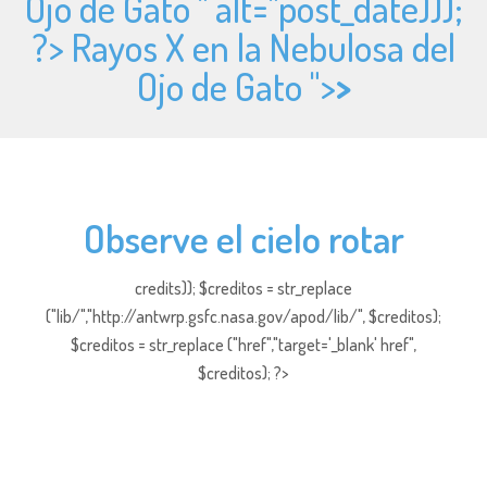
Ojo de Gato " alt="
post_date)));
?> Rayos X en la Nebulosa del
Ojo de Gato ">
>
Observe el cielo rotar
credits)); $creditos = str_replace
("lib/","http://antwrp.gsfc.nasa.gov/apod/lib/", $creditos);
$creditos = str_replace ("href","target='_blank' href",
$creditos); ?>