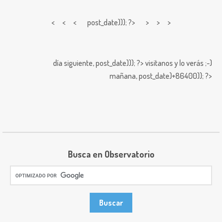
< < <
post_date))); ?> > > >
día siguiente,
post_date))); ?>
visitanos y lo verás ;-)
mañana,
post_date)+86400)); ?>
Busca en Observatorio