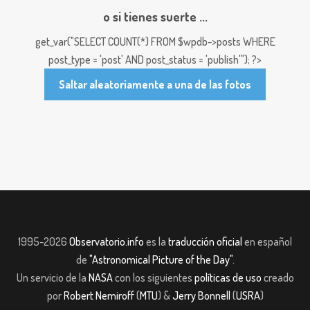
o si tienes suerte ...
get_var("SELECT COUNT(*) FROM $wpdb->posts WHERE
post_type = 'post' AND post_status = 'publish'"); ?>
Saltar aleatoriamente a una de las fotos
1995-2026
Observatorio.info
es la
traducción oficial
en español
de
"Astronomical Picture of the Day"
.
Un servicio de la
NASA
con los siguientes
políticas de uso
creado
por
Robert Nemiroff
(
MTU
) &
Jerry Bonnell
(
USRA
)