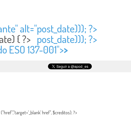
nte" alt="
post_date))); ?>
ate) { ?>
post_date))); ?>
do ESO 137-001">
>
"href","target='_blank' href", $creditos); ?>