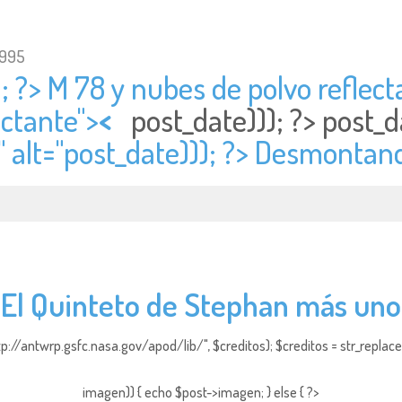
1995
; ?> M 78 y nubes de polvo reflecta
ectante">
<
post_date))); ?>
post_d
alt="
post_date))); ?> Desmontan
El Quinteto de Stephan más uno
http://antwrp.gsfc.nasa.gov/apod/lib/", $creditos); $creditos = str_replace (
imagen)) { echo $post->imagen; } else { ?>