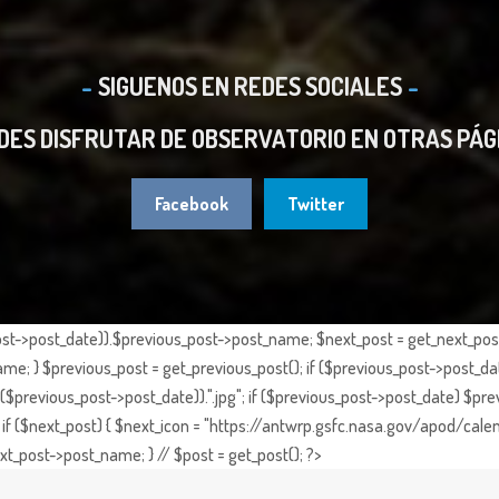
SIGUENOS EN REDES SOCIALES
DES DISFRUTAR DE OBSERVATORIO EN OTRAS PÁG
Facebook
Twitter
st->post_date)).$previous_post->post_name; $next_post = get_next_post()
e; } $previous_post = get_previous_post(); if ($previous_post->post_da
previous_post->post_date)).".jpg"; if ($previous_post->post_date) $prev
if ($next_post) { $next_icon = "https://antwrp.gsfc.nasa.gov/apod/calen
t_post->post_name; } // $post = get_post(); ?>