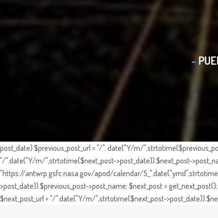
PUE
post_date) $previous_post_url = "/". date("Y/m/",strtotime($previous_po
"/".date("Y/m/",strtotime($next_post->post_date)).$next_post->post_nam
"https://antwrp.gsfc.nasa.gov/apod/calendar/S_".date("ymd",strtotime($
>post_date)).$previous_post->post_name; $next_post = get_next_post(); 
$next_post_url = "/".date("Y/m/",strtotime($next_post->post_date)).$nex