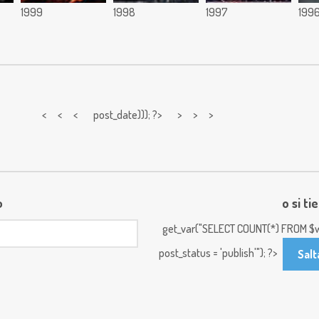
1999
1998
1997
199
< < <
post_date))); ?> > > >
o
o si ti
get_var("SELECT COUNT(*) FROM $w
post_status = 'publish'"); ?>
Salt