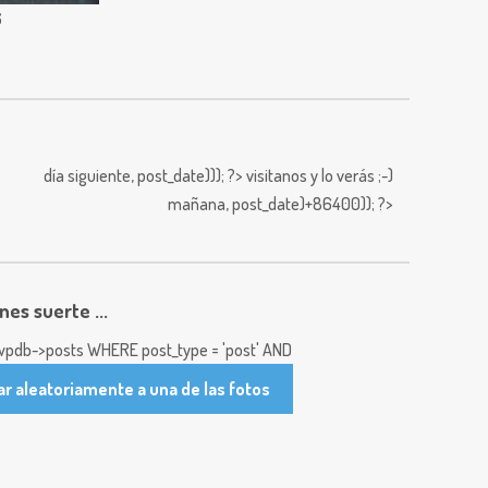
6
día siguiente,
post_date))); ?>
visitanos y lo verás ;-)
mañana,
post_date)+86400)); ?>
enes suerte ...
pdb->posts WHERE post_type = 'post' AND
ar aleatoriamente a una de las fotos