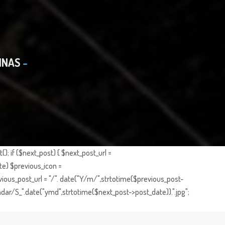
INAS
; if ($next_post) { $next_post_url =
te) $previous_icon =
ious_post_url = "/". date("Y/m/",strtotime($previous_post-
dar/S_".date("ymd",strtotime($next_post->post_date)).".jpg";