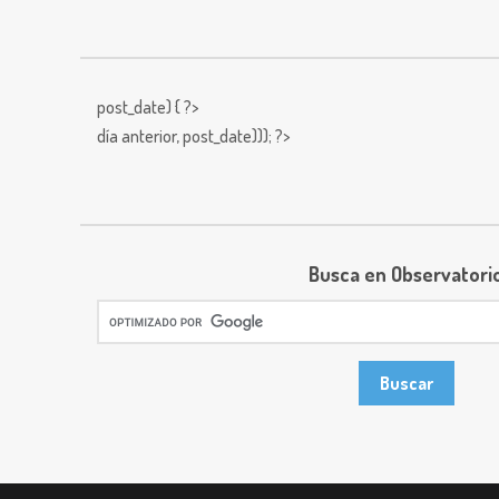
post_date) { ?>
día anterior,
post_date))); ?>
Busca en Observatori