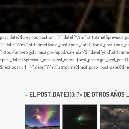
post_date) $previous_post_url = "/". date("Y/m/",strtotime($previous_po
"/".date("Y/m/",strtotime($next_post->post_date)).$next_post->post_nam
"https://antwrp.gsfc.nasa.gov/apod/calendar/S_".date("ymd",strtotime($
>post_date)).$previous_post->post_name; $next_post = get_next_post(); 
$next_post_url = "/".date("Y/m/",strtotime($next_post->post_date)).$nex
EL
POST_DATE))); ?> DE OTROS AÑOS ...