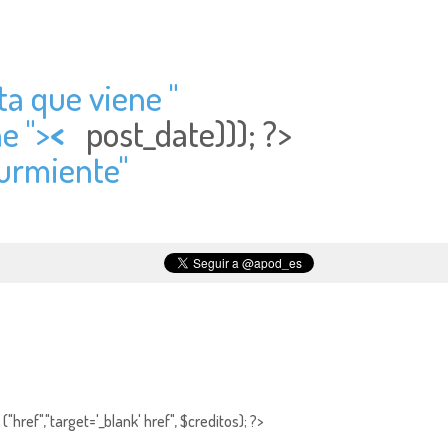
ta que viene "
e ">
<
post_date))); ?>
Durmiente"
"href","target='_blank' href", $creditos); ?>