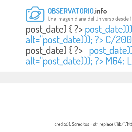
OBSERVATORIO
.info
Una imagen diaria del Universo desde 
post_date) { ?>
post_date))
alt="
post_date))); ?> C/200
post_date) { ?>
post_date))
alt="
post_date))); ?> M64: L
credits)); $creditos = str_replace ("lib/","