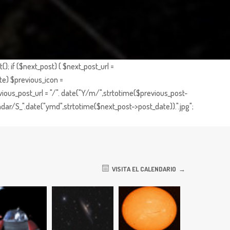
; if ($next_post) { $next_post_url =
te) $previous_icon =
ious_post_url = "/". date("Y/m/",strtotime($previous_post-
dar/S_".date("ymd",strtotime($next_post->post_date)).".jpg";
VISITA EL CALENDARIO