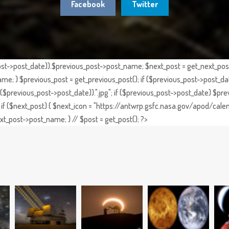
Facebook
Twitter
st->post_date)).$previous_post->post_name; $next_post = get_next_post()
e; } $previous_post = get_previous_post(); if ($previous_post->post_da
previous_post->post_date)).".jpg"; if ($previous_post->post_date) $prev
if ($next_post) { $next_icon = "https://antwrp.gsfc.nasa.gov/apod/calen
t_post->post_name; } // $post = get_post(); ?>