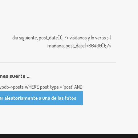
día siguiente,
post_date))); ?>
visitanos y lo verás ;-)
mañana,
post_date)+86400)); ?>
enes suerte ...
pdb->posts WHERE post_type = 'post' AND
ar aleatoriamente a una de las fotos