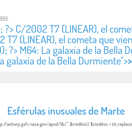
1995
); ?> C/2002 T7 (LINEAR), el come
2 T7 (LINEAR), el cometa que vien
); ?> M64: La galaxia de la Bella 
a galaxia de la Bella Durmiente">
>
Esférulas inusuales de Marte
http://antwrp.gsfc.nasa.gov/apod/lib/", $creditos); $creditos = str_replace (