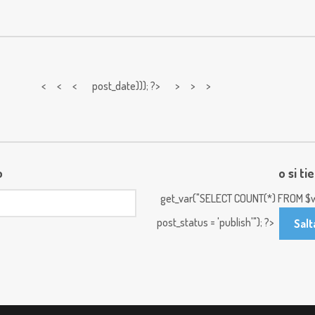
< < <
post_date))); ?> > > >
o
o si ti
get_var("SELECT COUNT(*) FROM $w
post_status = 'publish'"); ?>
Salt