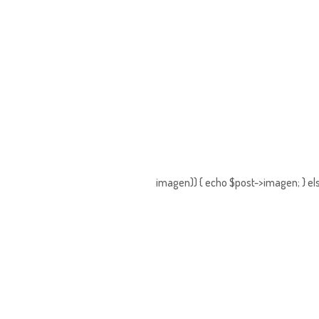
imagen)) { echo $post->imagen; } els