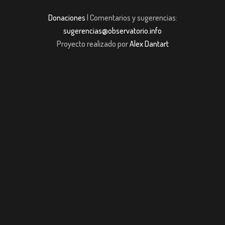
Donaciones
| Comentarios y sugerencias:
sugerencias@observatorio.info
Proyecto realizado por
Alex Dantart
giriş
casibom giriş
casibom giriş
Jojobet
casibom giriş