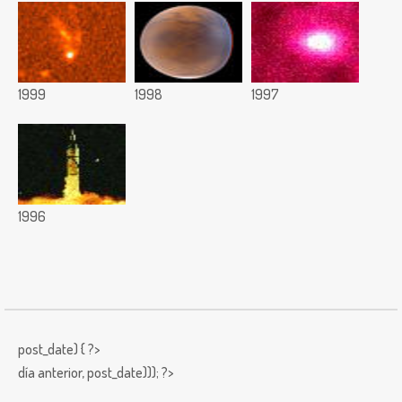
1999
1998
1997
1996
post_date) { ?>
día anterior,
post_date))); ?>