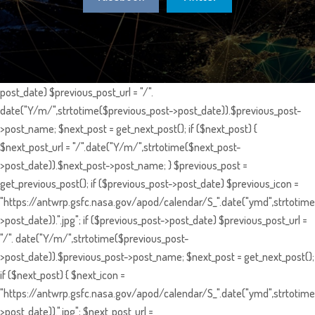
post_date) $previous_post_url = "/".
date("Y/m/",strtotime($previous_post->post_date)).$previous_post-
>post_name; $next_post = get_next_post(); if ($next_post) {
$next_post_url = "/".date("Y/m/",strtotime($next_post-
>post_date)).$next_post->post_name; } $previous_post =
get_previous_post(); if ($previous_post->post_date) $previous_icon =
"https://antwrp.gsfc.nasa.gov/apod/calendar/S_".date("ymd",strtotime
>post_date)).".jpg"; if ($previous_post->post_date) $previous_post_url =
"/". date("Y/m/",strtotime($previous_post-
>post_date)).$previous_post->post_name; $next_post = get_next_post();
if ($next_post) { $next_icon =
"https://antwrp.gsfc.nasa.gov/apod/calendar/S_".date("ymd",strtotime
>post_date)).".jpg"; $next_post_url =