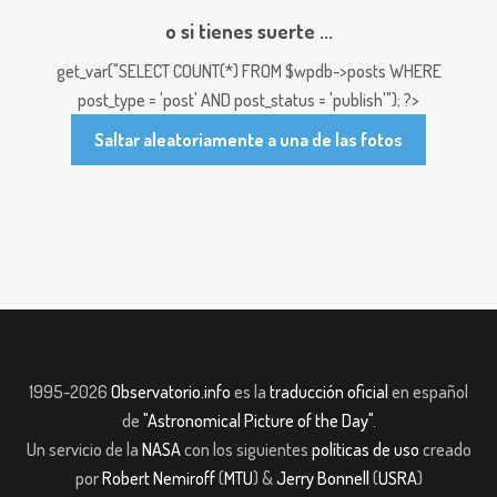
o si tienes suerte ...
get_var("SELECT COUNT(*) FROM $wpdb->posts WHERE
post_type = 'post' AND post_status = 'publish'"); ?>
Saltar aleatoriamente a una de las fotos
1995-2026
Observatorio.info
es la
traducción oficial
en español
de
"Astronomical Picture of the Day"
.
Un servicio de la
NASA
con los siguientes
políticas de uso
creado
por
Robert Nemiroff
(
MTU
) &
Jerry Bonnell
(
USRA
)