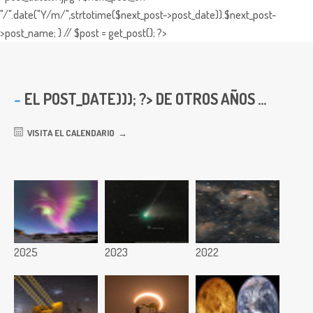
"/".date("Y/m/",strtotime($next_post->post_date)).$next_post-
>post_name; } // $post = get_post(); ?>
EL
POST_DATE))); ?> DE OTROS AÑOS ...
VISITA EL CALENDARIO
2025
2023
2022