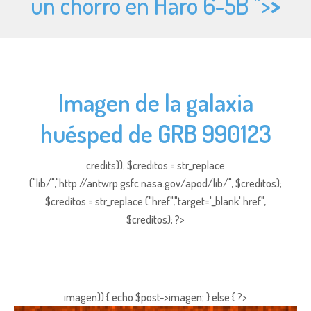
un chorro en Haro 6-5B ">
>
Imagen de la galaxia
huésped de GRB 990123
credits)); $creditos = str_replace
("lib/","http://antwrp.gsfc.nasa.gov/apod/lib/", $creditos);
$creditos = str_replace ("href","target='_blank' href",
$creditos); ?>
imagen)) { echo $post->imagen; } else { ?>