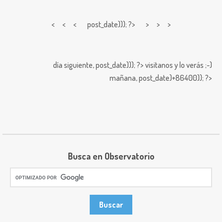
< < <
post_date))); ?> > > >
día siguiente,
post_date))); ?>
visitanos y lo verás ;-)
mañana,
post_date)+86400)); ?>
Busca en Observatorio