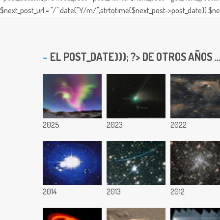
$next_post_url = "/".date("Y/m/",strtotime($next_post->post_date)).$nex
EL
POST_DATE))); ?> DE OTROS AÑOS ...
2025
2023
2022
2014
2013
2012