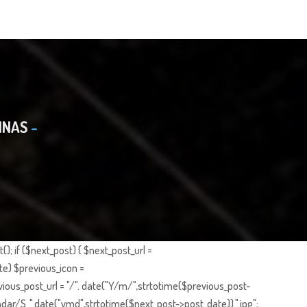
INAS
; if ($next_post) { $next_post_url =
te) $previous_icon =
ious_post_url = "/". date("Y/m/",strtotime($previous_post-
dar/S_".date("ymd",strtotime($next_post->post_date)).".jpg";