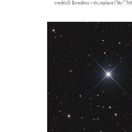
credits)); $creditos = str_replace ("lib/","