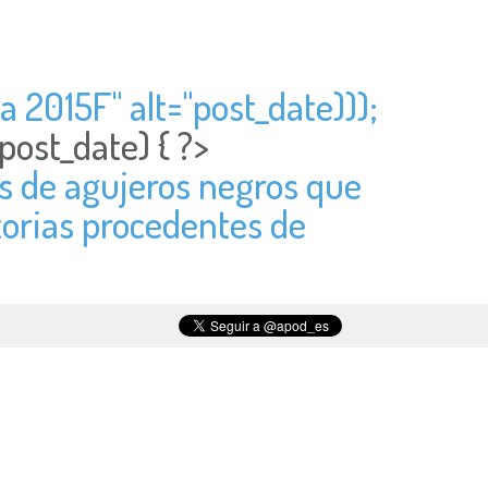
a 2015F" alt="
post_date)));
post_date) { ?>
es de agujeros negros que
torias procedentes de