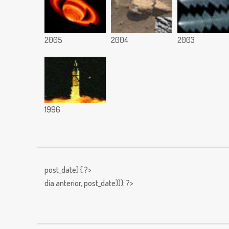
2005
2004
2003
1996
post_date) { ?>
día anterior,
post_date))); ?>