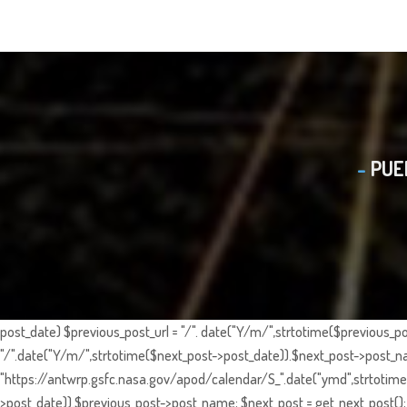
PUE
post_date) $previous_post_url = "/". date("Y/m/",strtotime($previous_po
"/".date("Y/m/",strtotime($next_post->post_date)).$next_post->post_nam
"https://antwrp.gsfc.nasa.gov/apod/calendar/S_".date("ymd",strtotime($
>post_date)).$previous_post->post_name; $next_post = get_next_post(); 