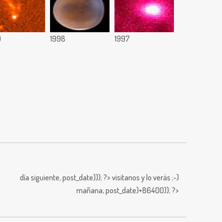
9
1998
1997
día siguiente,
post_date))); ?>
visitanos y lo verás ;-)
mañana,
post_date)+86400)); ?>