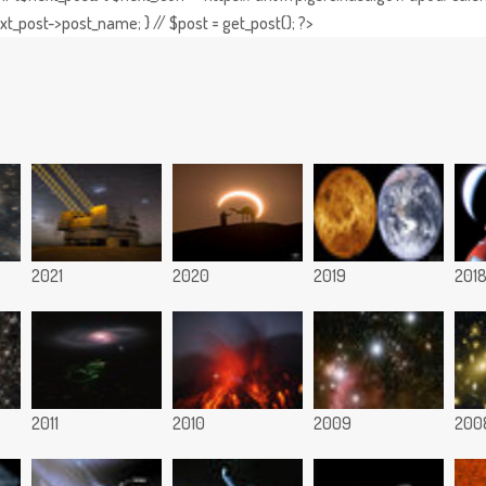
t_post->post_name; } // $post = get_post(); ?>
2021
2020
2019
201
2011
2010
2009
200