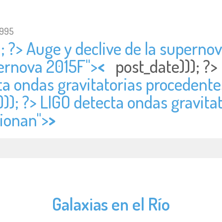
1995
; ?> Auge y declive de la supernov
pernova 2015F">
<
post_date))); ?>
cta ondas gravitatorias procedent
))); ?> LIGO detecta ondas gravita
sionan">
>
Galaxias en el Río