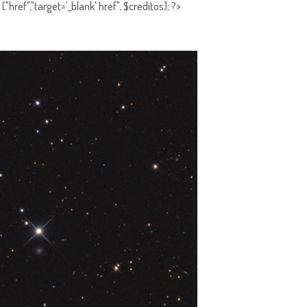
"href","target='_blank' href", $creditos); ?>