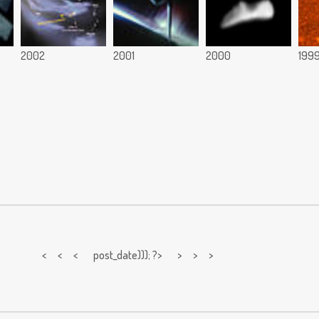
2002
2001
2000
199
< < <
post_date))); ?> > > >