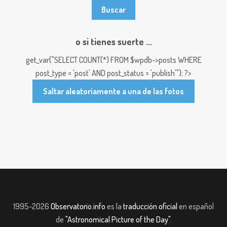
o si tienes suerte ...
get_var("SELECT COUNT(*) FROM $wpdb->posts WHERE
post_type = 'post' AND post_status = 'publish'"); ?>
Saltar aleatoriamente a una de las fotos
1995-2026
Observatorio.info
es la
traducción oficial
en español
de
"Astronomical Picture of the Day"
.