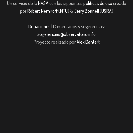
Un servicio de la
NASA
con los siguientes
políticas de uso
creado
por
Robert Nemiroff
(
MTU
) &
Jerry Bonnell
(
USRA
)
Donaciones
| Comentarios y sugerencias:
sugerencias@observatorio.info
Proyecto realizado por
Alex Dantart
casibom giriş
casibom giriş
Jojobet
casibom giriş