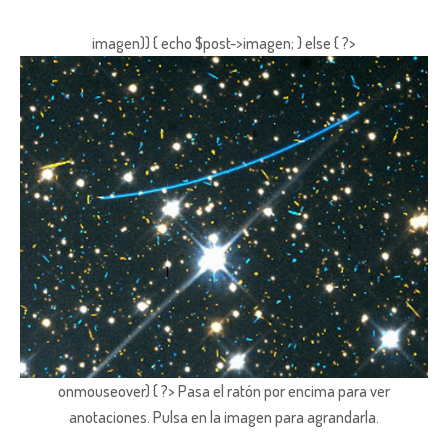
imagen)) { echo $post->imagen; } else { ?>
onmouseover) { ?> Pasa el ratón por encima para ver
anotaciones.
Pulsa en la imagen para agrandarla.