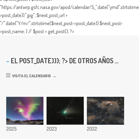
"https://antwrp.gsfc.nasa.gov/apod/calendar/S_".date("ymd",strtotime
>post_date)).".jpg"; $next_post_url =
"/".date("Y/m/",strtotime($next_post->post_date)).$next_post-
>post_name; } // $post = get_post(); ?>
EL
POST_DATE))); ?> DE OTROS AÑOS ...
VISITA EL CALENDARIO
2025
2023
2022