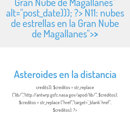
Gran Nube de Magallanes"
alt="
post_date))); ?> N11: nubes
de estrellas en la Gran Nube
de Magallanes">
>
Asteroides en la distancia
credits)); $creditos = str_replace
("lib/","http://antwrp.gsfc.nasa.gov/apod/lib/", $creditos);
$creditos = str_replace ("href","target='_blank' href",
$creditos); ?>