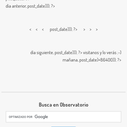
día anterior,
post_date))); ?>
< < <
post_date))); ?> > > >
día siguiente,
post_date))); ?>
visitanos y lo verás ;-)
mañana,
post_date)+86400)); ?>
Busca en Observatorio