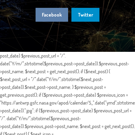
Facebook
Twitter
post_date) $previous_post_url = "/".
date("Y/m/",strtotime($previous_post->post_date)).$previous_post-
>post_name; $next_post = get_next_post(); if ($next_post) {
$next_post_url = "/".date("Y/m/",strtotime($next_post-
>post_date)).$next_post->post_name; } $previous_post =
get_previous_post(); if ($previous_post->post_date) $previous_icon =
"https://antwrp.gsfc.nasa.gov/apod/calendar/S_".date("ymd",strtotime
>post_date)).".jpg"; if ($previous_post->post_date) $previous_post_url =
"/". date("Y/m/",strtotime($previous_post-
>post_date)).$previous_post->post_name; $next_post = get_next_post();
if ($next_post) { $next_icon =