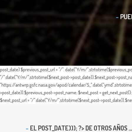
PUE
post_date) $previous_post_url = "/". date("Y/m/",strtotime($previous_po
"/".date("Y/m/",strtotime($next_post->post_date)).$next_post->post_nam
"https://antwrp.gsfc.nasa.gov/apod/calendar/S_".date("ymd",strtotime($
>post_date)).$previous_post->post_name; $next_post = get_next_post(); 
$next_post_url = "/".date("Y/m/",strtotime($next_post->post_date)).$nex
EL
POST_DATE))); ?> DE OTROS AÑOS ...