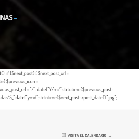
INAS
; if ($next_post) { $next_post_url =
te) $previous_icon =
ious_post_url = "/". date("Y/m/",strtotime($previous_post-
dar/S_".date("ymd",strtotime($next_post->post_date)).".jpg";
VISITA EL CALENDARIO