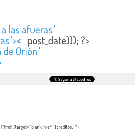
a las afueras"
ras">
<
post_date))); ?>
n de Orión"
>
"href","target='_blank' href", $creditos); ?>