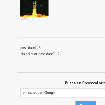
1996
post_date) { ?>
día anterior,
post_date))); ?>
Busca en Observatori