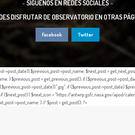
SIGUENOS EN REDES SOCIALES
DES DISFRUTAR DE OBSERVATORIO EN OTRAS PÁG
Facebook
Twitter
st->post_date)).$previous_post->post_name; $next_post = get_next_post()
e; } $previous_post = get_previous_post(); if ($previous_post->post_da
previous_post->post_date)).".jpg"; if ($previous_post->post_date) $prev
if ($next_post) { $next_icon = "https://antwrp.gsfc.nasa.gov/apod/calen
t_post->post_name; } // $post = get_post(); ?>