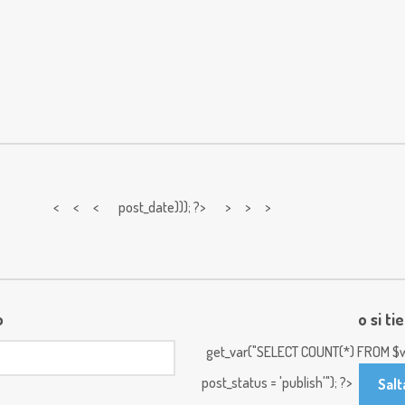
< < <
post_date))); ?> > > >
o
o si ti
get_var("SELECT COUNT(*) FROM $w
post_status = 'publish'"); ?>
Salt