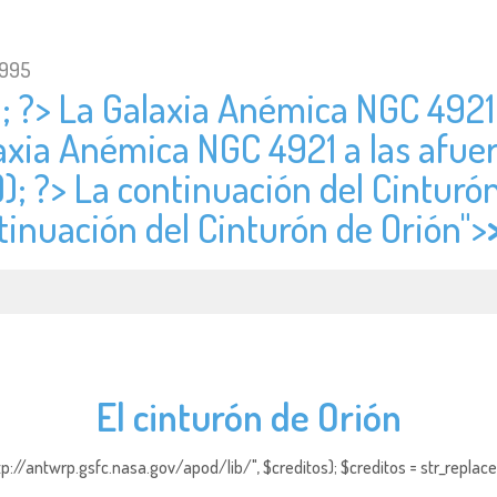
1995
); ?> La Galaxia Anémica NGC 4921 
laxia Anémica NGC 4921 a las afue
); ?> La continuación del Cinturó
ntinuación del Cinturón de Orión">
El cinturón de Orión
http://antwrp.gsfc.nasa.gov/apod/lib/", $creditos); $creditos = str_replace (