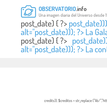
OBSERVATORIO
.info
Una imagen diaria del Universo desde 
post_date) { ?>
post_date))
alt="
post_date))); ?> La Ga
post_date) { ?>
post_date))
alt="
post_date))); ?> La co
credits)); $creditos = str_replace ("lib/","