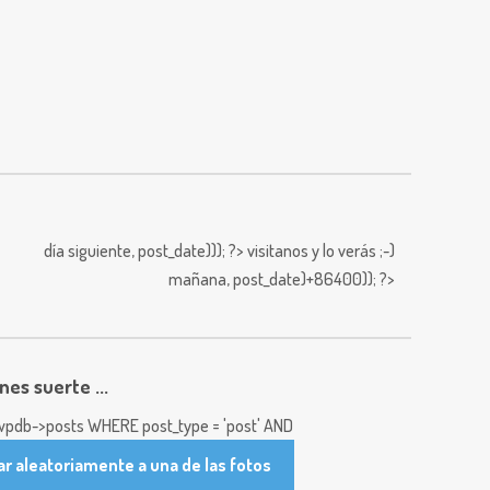
día siguiente,
post_date))); ?>
visitanos y lo verás ;-)
mañana,
post_date)+86400)); ?>
enes suerte ...
pdb->posts WHERE post_type = 'post' AND
ar aleatoriamente a una de las fotos