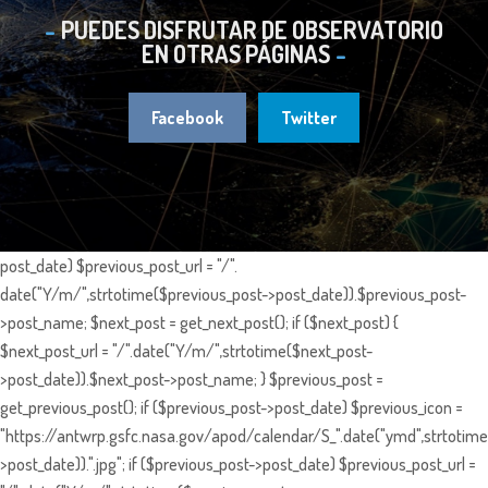
PUEDES DISFRUTAR DE OBSERVATORIO
EN OTRAS PÁGINAS
Facebook
Twitter
post_date) $previous_post_url = "/".
date("Y/m/",strtotime($previous_post->post_date)).$previous_post-
>post_name; $next_post = get_next_post(); if ($next_post) {
$next_post_url = "/".date("Y/m/",strtotime($next_post-
>post_date)).$next_post->post_name; } $previous_post =
get_previous_post(); if ($previous_post->post_date) $previous_icon =
"https://antwrp.gsfc.nasa.gov/apod/calendar/S_".date("ymd",strtotime
>post_date)).".jpg"; if ($previous_post->post_date) $previous_post_url =