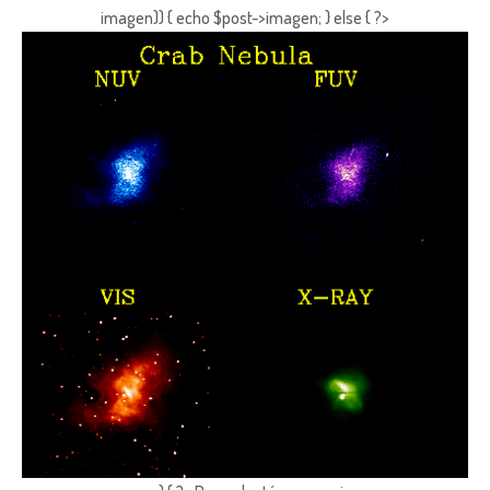
imagen)) { echo $post->imagen; } else { ?>