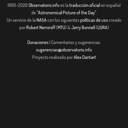
1995-2026
Observatorio.info
es la
traducción oficial
en español
de
"Astronomical Picture of the Day"
.
Un servicio de la
NASA
con los siguientes
políticas de uso
creado
por
Robert Nemiroff
(
MTU
) &
Jerry Bonnell
(
USRA
)
Donaciones
| Comentarios y sugerencias:
sugerencias@observatorio.info
Proyecto realizado por
Alex Dantart
bet giriş
casibom giriş
Jojobet
casibom giriş
Jojobet
casibom