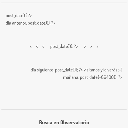
post_date) { ?>
día anterior,
post_date))); ?>
< < <
post_date))); ?> > > >
día siguiente,
post_date))); ?>
visitanos y lo verás ;-)
mañana,
post_date)+86400)); ?>
Busca en Observatorio