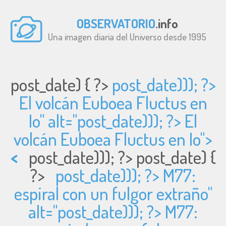
OBSERVATORIO
.info
Una imagen diaria del Universo desde 1995
post_date) { ?>
post_date))); ?>
El volcán Euboea Fluctus en
Io" alt="
post_date))); ?> El
volcán Euboea Fluctus en Io">
<
post_date))); ?>
post_date) {
?>
post_date))); ?> M77:
espiral con un fulgor extraño"
alt="
post_date))); ?> M77: