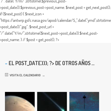
"/". date("Y/m/",strtotime($previous_post-
>post_date)).$previous_post->post_name; $next_post = get_next_post();
if ($next_post) { $next_icon =
"https://antwrp.gsfc.nasa.gov/apod/calendar/S_".date("ymd",strtotime
>post_date)).".jpg"; $next_post_url =
"/".date("Y/m/",strtotime($next_post->post_date)).$next_post-
>post_name; } // $post = get_post(); ?>
EL
POST_DATE))); ?> DE OTROS AÑOS ...
VISITA EL CALENDARIO