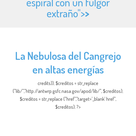
espiral con un fulgor
extraño">
>
La Nebulosa del Cangrejo
en altas energías
credits)); $creditos = str_replace
("lib/","http://antwrp.gsfc.nasa.gov/apod/lib/", $creditos);
$creditos = str_replace ("href","target='_blank' href",
$creditos); ?>